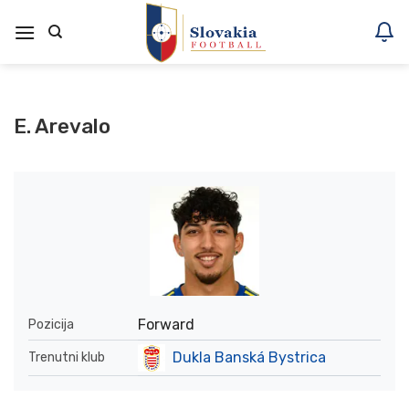
Skoči
na
vsebino
E. Arevalo
Forward
Pozicija
Dukla Banská Bystrica
Trenutni klub