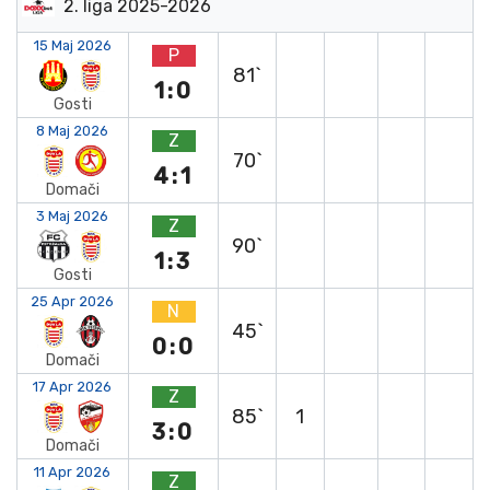
2. liga 2025-2026
15 Maj 2026
P
81`
1:0
Gosti
8 Maj 2026
Z
70`
4:1
Domači
3 Maj 2026
Z
90`
1:3
Gosti
25 Apr 2026
N
45`
0:0
Domači
17 Apr 2026
Z
85`
1
3:0
Domači
11 Apr 2026
Z