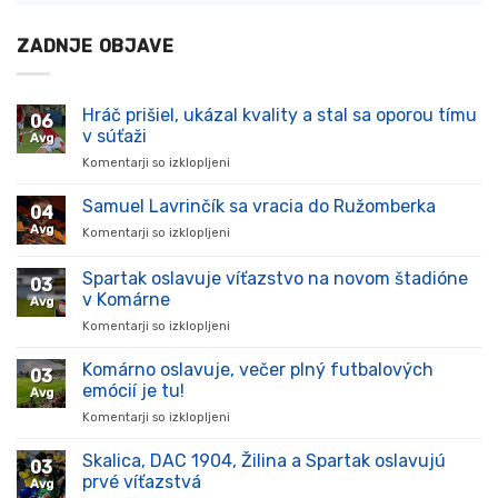
ZADNJE OBJAVE
Hráč prišiel, ukázal kvality a stal sa oporou tímu
06
v súťaži
Avg
Komentarji so izklopljeni
za
Hráč
prišiel,
Samuel Lavrinčík sa vracia do Ružomberka
04
ukázal
Avg
Komentarji so izklopljeni
za
kvality
Samuel
a
Lavrinčík
Spartak oslavuje víťazstvo na novom štadióne
stal
03
sa
sa
v Komárne
Avg
vracia
oporou
Komentarji so izklopljeni
za
do
tímu
Spartak
Ružomberka
v
oslavuje
Komárno oslavuje, večer plný futbalových
súťaži
03
víťazstvo
emócií je tu!
Avg
na
Komentarji so izklopljeni
za
novom
Komárno
štadióne
oslavuje,
Skalica, DAC 1904, Žilina a Spartak oslavujú
v
03
večer
Komárne
prvé víťazstvá
Avg
plný