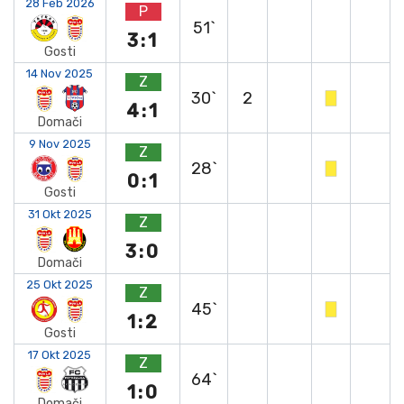
28 Feb 2026
P
51`
3:1
Gosti
14 Nov 2025
Z
30`
2
4:1
Domači
9 Nov 2025
Z
28`
0:1
Gosti
31 Okt 2025
Z
3:0
Domači
25 Okt 2025
Z
45`
1:2
Gosti
17 Okt 2025
Z
64`
1:0
Domači