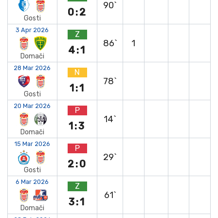
90`
0:2
Gosti
3 Apr 2026
Z
86`
1
4:1
Domači
28 Mar 2026
N
78`
1:1
Gosti
20 Mar 2026
P
14`
1:3
Domači
15 Mar 2026
P
29`
2:0
Gosti
6 Mar 2026
Z
61`
3:1
Domači