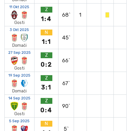
11 Okt 2025
Z
68`
1
1:4
Gosti
3 Okt 2025
N
45`
1:1
Domači
27 Sep 2025
Z
66`
0:2
Gosti
19 Sep 2025
Z
67`
3:1
Domači
14 Sep 2025
Z
90`
0:4
Gosti
5 Sep 2025
N
5`