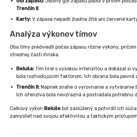
Gól zápasu:
Jediný gól zápasu padol v prvom polčas
Trenčín II
.
Karty:
V zápase nepadli žiadne žlté ani červené karty
Analýza výkonov tímov
Oba tímy predviedli počas zápasu rôzne výkony, pričo
strednej časti ihriska.
Beluša:
Tím hral s vysokou intenzitou a dokázal si vy
bola rozhodujúcim faktorom. Ich obrana bola pevná a
Trenčín II:
Napriek snahe o vyrovnanie a vytváranie 
Ich ofenzíva bola nevýrazná a postrádala potrebnú 
Celkový výkon
Beluše
bol zaslúžený a potvrdil ich súč
zamyslieť nad svojou efektivitou a taktickým prístupom