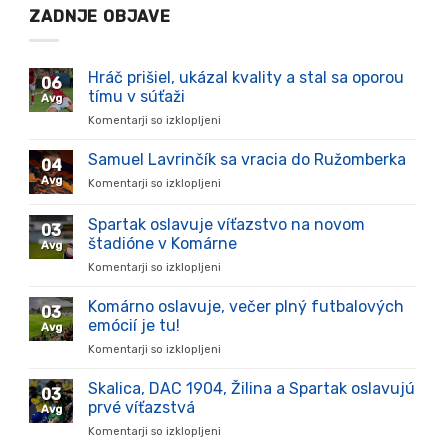
ZADNJE OBJAVE
Hráč prišiel, ukázal kvality a stal sa oporou
06
tímu v súťaži
Avg
Komentarji so izklopljeni
za
Hráč
prišiel,
Samuel Lavrinčík sa vracia do Ružomberka
04
ukázal
Avg
Komentarji so izklopljeni
za
kvality
Samuel
a
Lavrinčík
Spartak oslavuje víťazstvo na novom
stal
03
sa
sa
štadióne v Komárne
Avg
vracia
oporou
Komentarji so izklopljeni
za
do
tímu
Spartak
Ružomberka
v
oslavuje
Komárno oslavuje, večer plný futbalových
súťaži
03
víťazstvo
emócií je tu!
Avg
na
Komentarji so izklopljeni
za
novom
Komárno
štadióne
oslavuje,
Skalica, DAC 1904, Žilina a Spartak oslavujú
v
03
večer
Komárne
prvé víťazstvá
Avg
plný
Komentarji so izklopljeni
za
futbalových