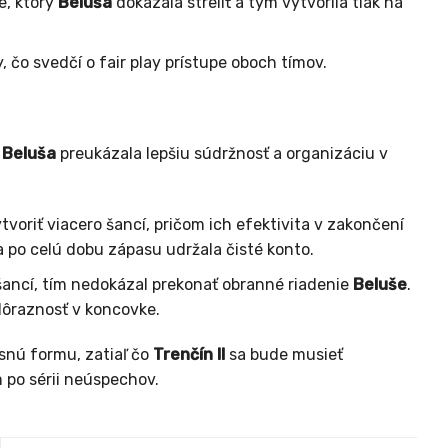
e, ktorý
Beluša
dokázala streliť a tým vytvorila tlak na
, čo svedčí o fair play prístupe oboch tímov.
m
Beluša
preukázala lepšiu súdržnosť a organizáciu v
tvoriť viacero šancí, pričom ich efektivita v zakončení
 po celú dobu zápasu udržala čisté konto.
šancí, tím nedokázal prekonať obranné riadenie
Beluše
.
dôraznosť v koncovke.
asnú formu, zatiaľ čo
Trenčín II
sa bude musieť
 po sérii neúspechov.