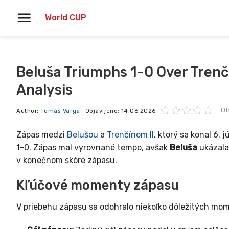
Skoči
World CUP
na
vsebino
Beluša Triumphs 1-0 Over Trenč
Analysis
Oh
Author:
Tomáš Varga
Objavljeno:
14.06.2026
Zápas medzi
Belušou
a
Trenčínom II
, ktorý sa konal 6.
1-0. Zápas mal vyrovnané tempo, avšak
Beluša
ukázala 
v konečnom skóre zápasu.
Kľúčové momenty zápasu
V priebehu zápasu sa odohralo niekoľko dôležitých mo