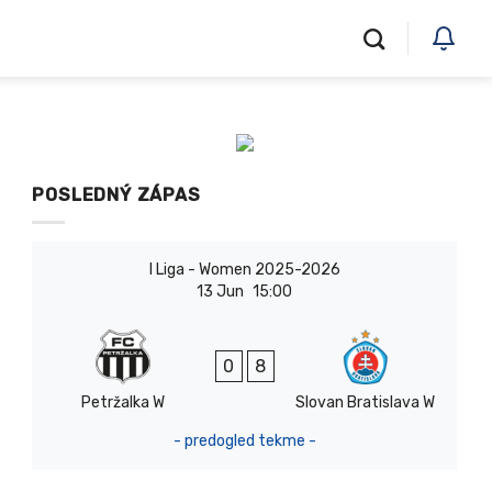
POSLEDNÝ ZÁPAS
I Liga - Women 2025-2026
13 Jun
15:00
0
8
Petržalka W
Slovan Bratislava W
- predogled tekme -