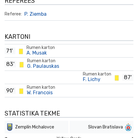
REFEREES
P. Ziemba
Referee:
KARTONI
Rumen karton
71'
A. Musak
Rumen karton
83'
G. Paulauskas
Rumen karton
87'
F. Lichy
Rumen karton
90'
W. Francois
STATISTIKA TEKME
Zemplín Michalovce
Slovan Bratislava