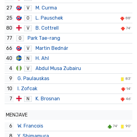
27
M. Curma
V
25
L. Pauschek
O
88'
80
B. Cottrell
V
74'
77
Park Tae-rang
O
66
Martin Bednár
V
40
H. Ahl
N
4
Abdul Musa Zubairu
V
9
G. Paulauskas
83'
10
I. Zofcak
14'
7
K. Brosnan
N
46'
MENJAVE
6
W. Francois
74'
90'
8
Y. Shimamura