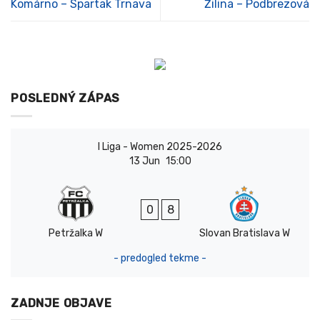
Komárno – Spartak Trnava
Žilina – Podbrezová
POSLEDNÝ ZÁPAS
I Liga - Women 2025-2026
13 Jun
15:00
0
8
Petržalka W
Slovan Bratislava W
- predogled tekme -
ZADNJE OBJAVE