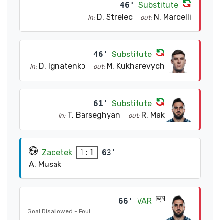
46'
Substitute
D. Strelec
N. Marcelli
in:
out:
46'
Substitute
D. Ignatenko
M. Kukharevych
in:
out:
61'
Substitute
T. Barseghyan
R. Mak
in:
out:
Zadetek
63'
1:1
A. Musak
66'
VAR
Goal Disallowed - Foul