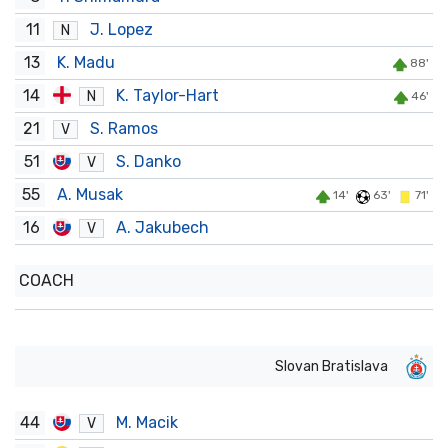
11
J. Lopez
N
13
K. Madu
88'
14
K. Taylor-Hart
N
46'
21
S. Ramos
V
51
S. Danko
V
55
A. Musak
14'
63'
71'
16
A. Jakubech
V
COACH
Slovan Bratislava
44
M. Macik
V