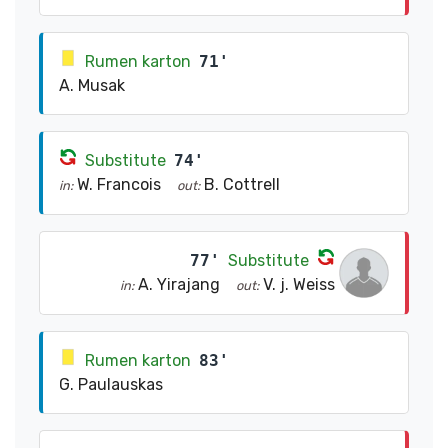
Rumen karton
71'
A. Musak
Substitute
74'
W. Francois
B. Cottrell
in:
out:
77'
Substitute
A. Yirajang
V. j. Weiss
in:
out:
Rumen karton
83'
G. Paulauskas