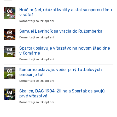
Hráč prišiel, ukázal kvality a stal sa oporou tímu
06
v súťaži
Avg
Komentarji so izklopljeni
za
Hráč
prišiel,
Samuel Lavrinčík sa vracia do Ružomberka
04
ukázal
Avg
Komentarji so izklopljeni
za
kvality
Samuel
a
Lavrinčík
Spartak oslavuje víťazstvo na novom štadióne
stal
03
sa
sa
v Komárne
Avg
vracia
oporou
Komentarji so izklopljeni
za
do
tímu
Spartak
Ružomberka
v
oslavuje
Komárno oslavuje, večer plný futbalových
súťaži
03
víťazstvo
emócií je tu!
Avg
na
Komentarji so izklopljeni
za
novom
Komárno
štadióne
oslavuje,
Skalica, DAC 1904, Žilina a Spartak oslavujú
v
03
večer
Komárne
prvé víťazstvá
Avg
plný
Komentarji so izklopljeni
za
futbalových
Skalica,
emócií
DAC
je
1904,
tu!