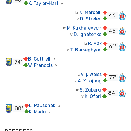
46'
K. Taylor-Hart
V
N. Marcelli
Iz
46'
D. Strelec
V
M. Kukharevych
Iz
46'
D. Ignatenko
V
R. Mak
Iz
61'
T. Barseghyan
V
B. Cottrell
Iz
74'
W. Francois
V
V. j. Weiss
Iz
77'
A. Yirajang
V
S. Zuberu
Iz
84'
K. Ofori
V
L. Pauschek
Iz
88'
K. Madu
V