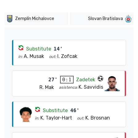
Zemplín Michalovce
Slovan Bratislava
Substitute
14'
A. Musak
I. Zofcak
in:
out:
27'
Zadetek
0:1
K. Savvidis
R. Mak
asistenca:
Substitute
46'
K. Taylor-Hart
K. Brosnan
in:
out: