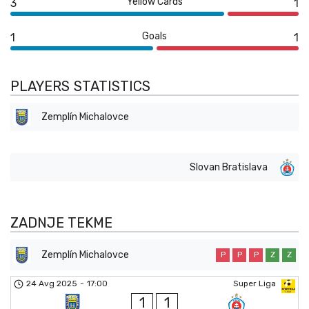
Yellow Cards
3
1
Goals
1
1
PLAYERS STATISTICS
Zemplín Michalovce
Slovan Bratislava
ZADNJE TEKME
Zemplín Michalovce
P
P
P
Z
Z
24 Avg 2025
-
17:00
Super Liga
1
1