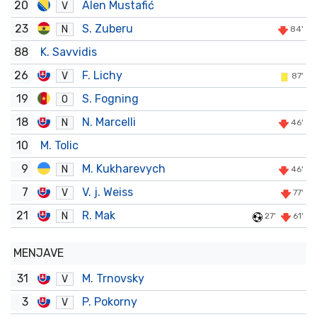
20
Alen Mustafić
V
23
S. Zuberu
N
84'
88
K. Savvidis
26
F. Lichy
V
87'
19
S. Fogning
O
18
N. Marcelli
N
46'
10
M. Tolic
9
M. Kukharevych
N
46'
7
V. j. Weiss
V
77'
21
R. Mak
N
27'
61'
MENJAVE
31
M. Trnovsky
V
3
P. Pokorny
V