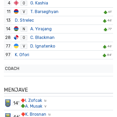
4
G. Kashia
O
11
T. Barseghyan
V
61'
13
D. Strelec
46'
14
A. Yirajang
N
77'
28
C. Blackman
O
77
D. Ignatenko
V
46'
97
K. Ofori
84'
COACH
MENJAVE
I. Zofcak
Iz
14'
A. Musak
V
K. Brosnan
Iz