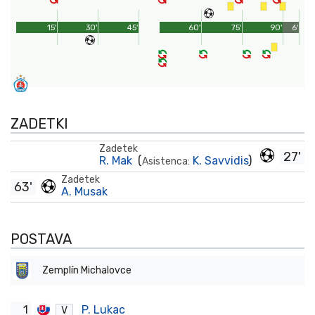
15'
30'
45'
60'
75'
90'
6'
ZADETKI
Zadetek
27'
R. Mak
(
K. Savvidis
)
Asistenca:
Zadetek
63'
A. Musak
POSTAVA
Zemplín Michalovce
1
P. Lukac
V