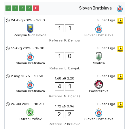
Slovan Bratislava
Z
Z
Z
Z
P
24 Avg 2025
-
17:00
Super Liga
1
1
Zemplín Michalovce
Slovan Bratislava
Referee:
P. Ziemba
16 Avg 2025
-
16:00
Super Liga
1
0
Slovan Bratislava
Skalica
Referee:
L. Dzivjak
2 Avg 2025
-
18:30
Super Liga
1.68
2.20
xG
4
1
Slovan Bratislava
Podbrezová
Referee:
M. Očenáš
26 Jul 2025
-
18:30
Super Liga
1.72
0.96
xG
2
2
Tatran Prešov
Slovan Bratislava
Referee:
P. Kralovic