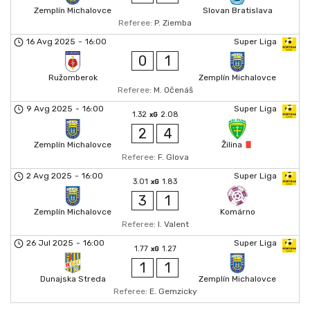
Zemplín Michalovce
Slovan Bratislava
Referee:
P. Ziemba
16 Avg 2025
-
16:00
Super Liga
0
1
Ružomberok
Zemplín Michalovce
Referee:
M. Očenáš
9 Avg 2025
-
16:00
Super Liga
1.32
2.08
xG
2
4
Zemplín Michalovce
Žilina
Referee:
F. Glova
2 Avg 2025
-
16:00
Super Liga
3.01
1.83
xG
3
1
Zemplín Michalovce
Komárno
Referee:
I. Valent
26 Jul 2025
-
16:00
Super Liga
1.77
1.27
xG
1
1
Dunajska Streda
Zemplín Michalovce
Referee:
E. Gemzicky