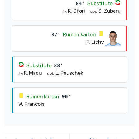
84'
Substitute
K. Ofori
S. Zuberu
in:
out:
87'
Rumen karton
F. Lichy
Substitute
88'
K. Madu
L. Pauschek
in:
out:
Rumen karton
90'
W. Francois