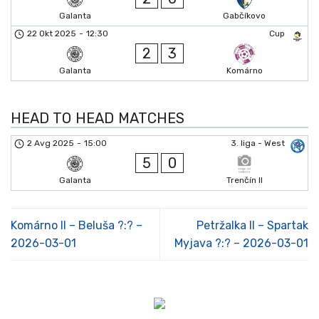
Galanta
Gabčíkovo
22 Okt 2025
-
12:30
Cup
2
3
Galanta
Komárno
HEAD TO HEAD MATCHES
2 Avg 2025
-
15:00
3. liga - West
5
0
Galanta
Trenčín II
Komárno II – Beluša ?:? –
Petržalka II – Spartak
2026-03-01
Myjava ?:? – 2026-03-01