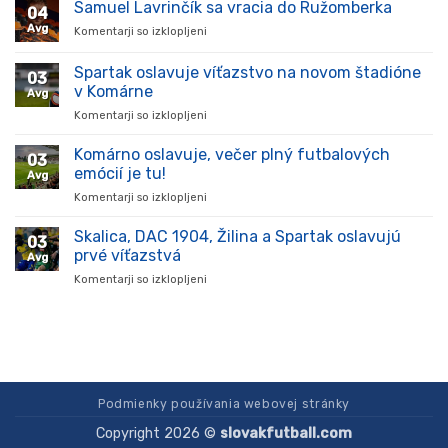
prišiel,
Samuel Lavrinčík sa vracia do Ružomberka
04
ukázal
Avg
Komentarji so izklopljeni
za
kvality
Samuel
a
Lavrinčík
Spartak oslavuje víťazstvo na novom štadióne
stal
03
sa
sa
v Komárne
Avg
vracia
oporou
Komentarji so izklopljeni
za
do
tímu
Spartak
Ružomberka
v
oslavuje
Komárno oslavuje, večer plný futbalových
súťaži
03
víťazstvo
emócií je tu!
Avg
na
Komentarji so izklopljeni
za
novom
Komárno
štadióne
oslavuje,
Skalica, DAC 1904, Žilina a Spartak oslavujú
v
03
večer
Komárne
prvé víťazstvá
Avg
plný
Komentarji so izklopljeni
za
futbalových
Skalica,
emócií
DAC
je
1904,
tu!
Žilina
a
Spartak
oslavujú
Podmienky používania webovej stránky
prvé
Copyright 2026 ©
slovakfutball.com
víťazstvá