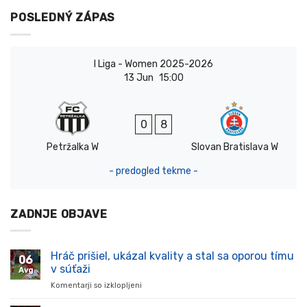
POSLEDNÝ ZÁPAS
I Liga - Women 2025-2026
13 Jun
15:00
0
8
Petržalka W
Slovan Bratislava W
- predogled tekme -
ZADNJE OBJAVE
Hráč prišiel, ukázal kvality a stal sa oporou tímu
06
v súťaži
Avg
Komentarji so izklopljeni
za
Hráč