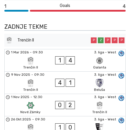
Goals
1
4
ZADNJE TEKME
Trenčín II
P
Z
P
P
P
1 Mar 2026
-
09:30
3. liga - West
1
4
Trenčín II
Galanta
9 Nov 2025
-
09:30
3. liga - West
4
1
Trenčín II
Beluša
1 Nov 2025
-
12:30
3. liga - West
0
2
Nové Zámky
Trenčín II
26 Okt 2025
-
09:30
3. liga - West
1
0