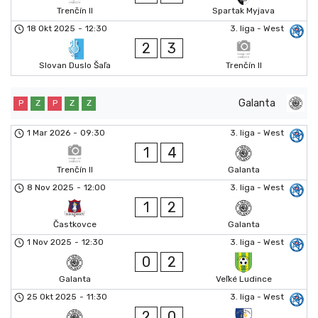
Trenčín II
Spartak Myjava
18 Okt 2025
-
12:30
3. liga - West
2
3
Slovan Duslo Šaľa
Trenčín II
Galanta
P
Z
P
Z
Z
1 Mar 2026
-
09:30
3. liga - West
1
4
Trenčín II
Galanta
8 Nov 2025
-
12:00
3. liga - West
1
2
Častkovce
Galanta
1 Nov 2025
-
12:30
3. liga - West
0
2
Galanta
Veľké Ludince
25 Okt 2025
-
11:30
3. liga - West
2
0