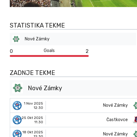
STATISTIKA TEKME
Nové Zámky
Goals
0
2
ZADNJE TEKME
Nové Zámky
1 Nov 2025
Nové Zámky
12:30
25 Okt 2025
Častkovce
11:30
18 Okt 2025
Nové Zámky
12:30