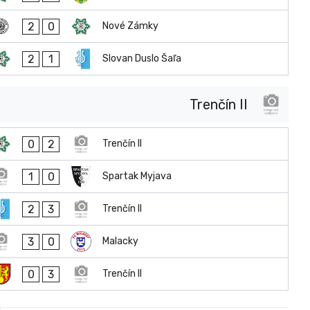
2
0
Nové Zámky
2
1
Slovan Duslo Šaľa
Trenčín II
0
2
Trenčín II
1
0
Spartak Myjava
2
3
Trenčín II
3
0
Malacky
0
3
Trenčín II