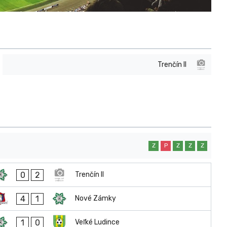
Trenčín II
Z
P
Z
Z
Z
0
2
Trenčín II
4
1
Nové Zámky
1
0
Veľké Ludince