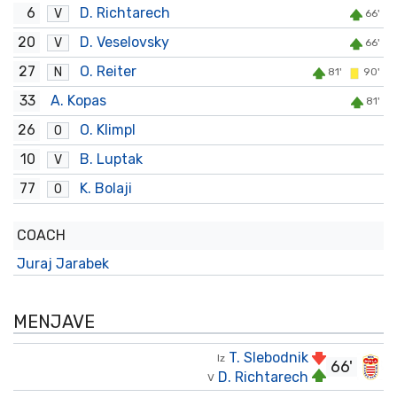
6
D. Richtarech
V
66'
20
D. Veselovsky
V
66'
27
O. Reiter
N
81'
90'
33
A. Kopas
81'
26
O. Klimpl
O
10
B. Luptak
V
77
K. Bolaji
O
COACH
Juraj Jarabek
MENJAVE
T. Slebodnik
Iz
66'
D. Richtarech
V