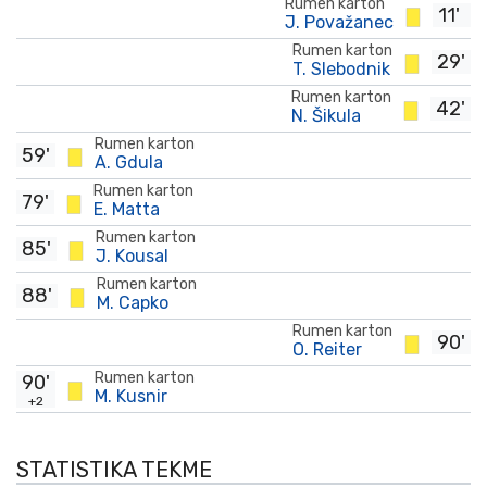
Rumen karton
11'
J. Považanec
Rumen karton
29'
T. Slebodnik
Rumen karton
42'
N. Šikula
Rumen karton
59'
A. Gdula
Rumen karton
79'
E. Matta
Rumen karton
85'
J. Kousal
Rumen karton
88'
M. Capko
Rumen karton
90'
O. Reiter
Rumen karton
90'
M. Kusnir
+2
STATISTIKA TEKME