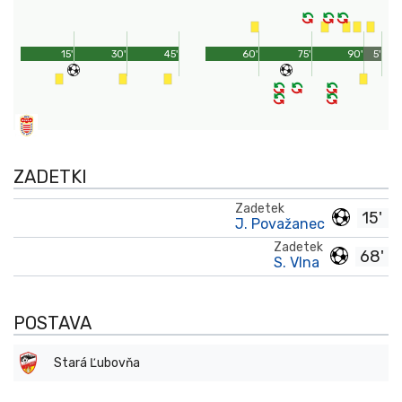
15'
30'
45'
60'
75'
90'
5'
ZADETKI
Zadetek
15'
J. Považanec
Zadetek
68'
S. Vlna
POSTAVA
Stará Ľubovňa