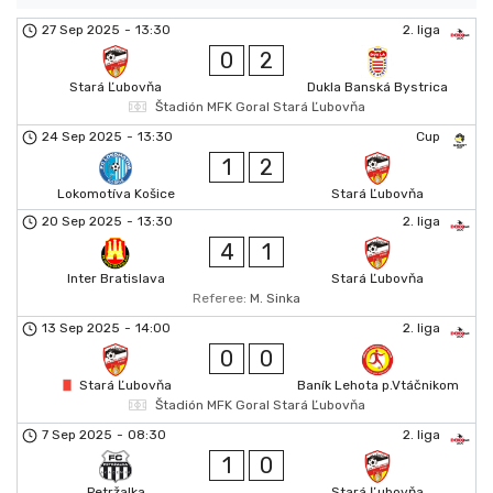
27 Sep 2025
-
13:30
2. liga
0
2
Stará Ľubovňa
Dukla Banská Bystrica
Štadión MFK Goral Stará Ľubovňa
24 Sep 2025
-
13:30
Cup
1
2
Lokomotíva Košice
Stará Ľubovňa
20 Sep 2025
-
13:30
2. liga
4
1
Inter Bratislava
Stará Ľubovňa
Referee:
M. Sinka
13 Sep 2025
-
14:00
2. liga
0
0
Stará Ľubovňa
Baník Lehota p.Vtáčnikom
Štadión MFK Goral Stará Ľubovňa
7 Sep 2025
-
08:30
2. liga
1
0
Petržalka
Stará Ľubovňa