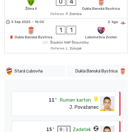
0
4
Žilina II
Dukla Banská Bystrica
Referee:
P. Ziemba
5 Sep 2025
-
15:00
2. liga
1
1
Dukla Banská Bystrica
Lokomotíva Zvolen
Štadión SNP Štiavničky
Referee:
L. Dzivjak
Stará Ľubovňa
Dukla Banská Bystrica
11'
Rumen karton
J. Považanec
15'
Zadetek
0:1