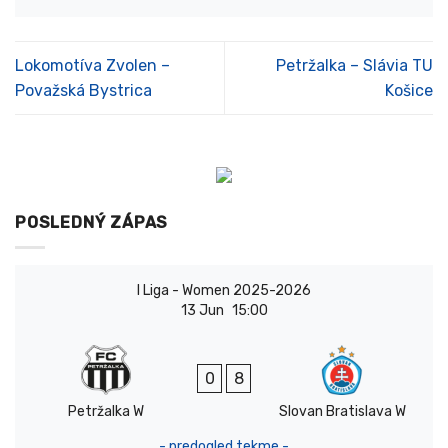
Lokomotíva Zvolen –
Petržalka – Slávia TU
Považská Bystrica
Košice
POSLEDNÝ ZÁPAS
I Liga - Women 2025-2026
13 Jun
15:00
0
8
Petržalka W
Slovan Bratislava W
- predogled tekme -