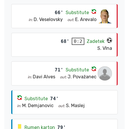
66'
Substitute
D. Veselovsky
E. Arevalo
in:
out:
68'
Zadetek
0:2
S. Vlna
71'
Substitute
Davi Alves
J. Považanec
in:
out:
Substitute
74'
M. Demjanovic
S. Maslej
in:
out:
Rumen karton
79'