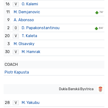
16
O. Kalemi
V
11
M. Demjanovic
74'
9
A. Abonsso
2
D. Papakonstantinou
O
84'
20
T. Kaleta
V
3
M. Olsavsky
30
M. Hamrak
V
COACH
Piotr Kapusta
Dukla Banská Bystrica
28
M. Yakubu
V