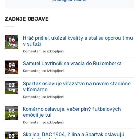
ZADNJE OBJAVE
Hráč prišiel, ukázal kvality a stal sa oporou tímu
06
v súťaži
Avg
Komentarji so izklopljeni
za
Hráč
prišiel,
Samuel Lavrinčík sa vracia do Ružomberka
04
ukázal
Avg
Komentarji so izklopljeni
za
kvality
Samuel
a
Lavrinčík
Spartak oslavuje víťazstvo na novom štadióne
stal
03
sa
sa
v Komárne
Avg
vracia
oporou
Komentarji so izklopljeni
za
do
tímu
Spartak
Ružomberka
v
oslavuje
Komárno oslavuje, večer plný futbalových
súťaži
03
víťazstvo
emócií je tu!
Avg
na
Komentarji so izklopljeni
za
novom
Komárno
štadióne
oslavuje,
Skalica, DAC 1904, Žilina a Spartak oslavujú
v
03
večer