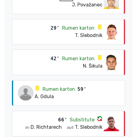
J. Považanec
29'
Rumen karton
T. Slebodnik
42'
Rumen karton
N. Šikula
Rumen karton
59'
A. Gdula
66'
Substitute
D. Richtarech
T. Slebodnik
in:
out: