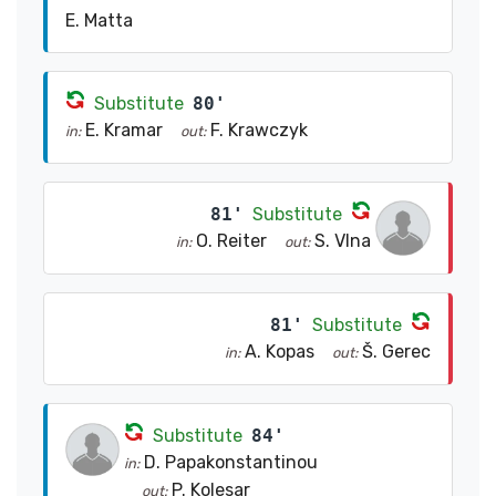
E. Matta
Substitute
80'
E. Kramar
F. Krawczyk
in:
out:
81'
Substitute
O. Reiter
S. Vlna
in:
out:
81'
Substitute
A. Kopas
Š. Gerec
in:
out:
Substitute
84'
D. Papakonstantinou
in:
P. Kolesar
out: