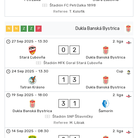
Štadión FC Petržalka 1898
Referee:
T. Kolofík
Dukla Banská Bystrica
N
N
Z
Z
P
27 Sep 2025
-
13:30
2. liga
0
2
Stará Ľubovňa
Dukla Banská Bystrica
Štadión MFK Goral Stará Ľubovňa
24 Sep 2025
-
13:30
Cup
1
3
Tatran Krásno
Dukla Banská Bystrica
19 Sep 2025
-
18:00
2. liga
3
1
Dukla Banská Bystrica
Šamorín
Štadión SNP Štiavničky
Referee:
M. Libiak
14 Sep 2025
-
08:30
2. liga