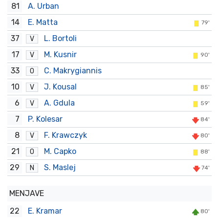
81
A. Urban
14
E. Matta
79'
37
L. Bortoli
V
17
M. Kusnir
V
90'
33
C. Makrygiannis
O
10
J. Kousal
V
85'
6
A. Gdula
V
59'
7
P. Kolesar
84'
8
F. Krawczyk
V
80'
21
M. Capko
O
88'
29
S. Maslej
N
74'
MENJAVE
22
E. Kramar
80'