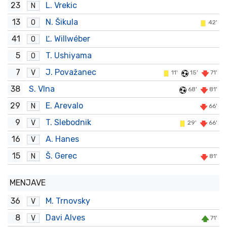
23
L. Vrekic
N
13
N. Šikula
O
42'
41
Ľ. Willwéber
O
5
T. Ushiyama
O
7
J. Považanec
V
11'
15'
71'
38
S. Vlna
68'
81'
29
E. Arevalo
N
66'
9
T. Slebodnik
V
29'
66'
16
A. Hanes
V
15
Š. Gerec
N
81'
MENJAVE
36
M. Trnovsky
V
8
Davi Alves
V
71'