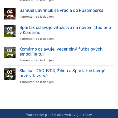
Komentarji so izklopljeni
za
Hráč
prišiel,
Samuel Lavrinčík sa vracia do Ružomberka
04
ukázal
Avg
Komentarji so izklopljeni
za
kvality
Samuel
a
Lavrinčík
Spartak oslavuje víťazstvo na novom štadióne
stal
03
sa
sa
v Komárne
Avg
vracia
oporou
Komentarji so izklopljeni
za
do
tímu
Spartak
Ružomberka
v
oslavuje
Komárno oslavuje, večer plný futbalových
súťaži
03
víťazstvo
emócií je tu!
Avg
na
Komentarji so izklopljeni
za
novom
Komárno
štadióne
oslavuje,
Skalica, DAC 1904, Žilina a Spartak oslavujú
v
03
večer
Komárne
prvé víťazstvá
Avg
plný
Komentarji so izklopljeni
za
futbalových
Skalica,
emócií
DAC
je
1904,
tu!
Žilina
a
Spartak
oslavujú
Podmienky používania webovej stránky
prvé