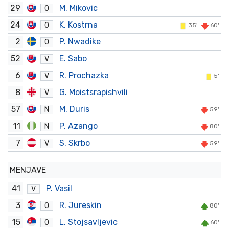
29
M. Mikovic
O
24
K. Kostrna
O
35'
60'
2
P. Nwadike
O
52
E. Sabo
V
6
R. Prochazka
V
5'
8
G. Moistsrapishvili
V
57
M. Duris
N
59'
11
P. Azango
N
80'
7
S. Skrbo
V
59'
MENJAVE
41
P. Vasil
V
3
R. Jureskin
O
80'
15
L. Stojsavljevic
O
60'