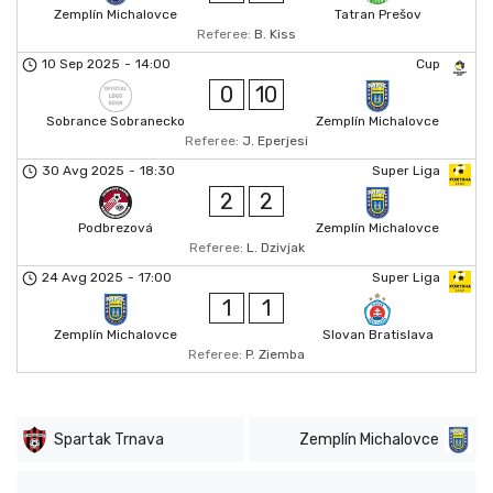
Zemplín Michalovce
Tatran Prešov
Referee:
B. Kiss
10 Sep 2025
-
14:00
Cup
0
10
Sobrance Sobranecko
Zemplín Michalovce
Referee:
J. Eperjesi
30 Avg 2025
-
18:30
Super Liga
2
2
Podbrezová
Zemplín Michalovce
Referee:
L. Dzivjak
24 Avg 2025
-
17:00
Super Liga
1
1
Zemplín Michalovce
Slovan Bratislava
Referee:
P. Ziemba
Spartak Trnava
Zemplín Michalovce