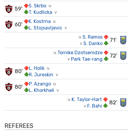
S. Skrbo
Iz
59'
T. Kudlicka
V
K. Kostrna
Iz
60'
L. Stojsavljevic
V
S. Ramos
Iz
71'
S. Danko
V
Tornike Dzotsenidze
Iz
72'
Park Tae-rang
V
L. Holik
Iz
80'
R. Jureskin
V
P. Azango
Iz
80'
L. Khorkheli
V
K. Taylor-Hart
Iz
82'
F. Bahi
V
REFEREES