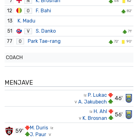
7
K. Brosnan
N
56'
62'
12
F. Bahi
O
82'
13
K. Madu
51
S. Danko
V
71'
77
Park Tae-rang
O
72'
90'
COACH
MENJAVE
P. Lukac
Iz
46'
A. Jakubech
V
H. Ahl
Iz
56'
K. Brosnan
V
M. Duris
Iz
59'
J. Paur
V