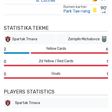
B. Cottrell
Rumen karton
90'
Park Tae-rang
+4
STATISTIKA TEKME
Spartak Trnava
Zemplín Michalovce
Yellow Cards
2
6
2d Yellow / Red Cards
0
1
Goals
0
1
PLAYERS STATISTICS
Spartak Trnava