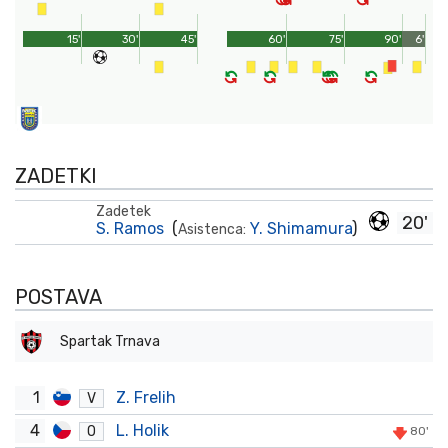
15'
30'
45'
60'
75'
90'
6'
ZADETKI
Zadetek
20'
S. Ramos
(
Y. Shimamura
)
Asistenca:
POSTAVA
Spartak Trnava
1
Z. Frelih
V
4
L. Holik
O
80'