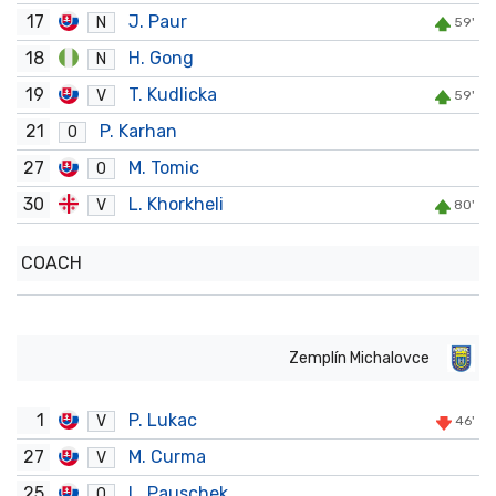
17
J. Paur
N
59'
18
H. Gong
N
19
T. Kudlicka
V
59'
21
P. Karhan
O
27
M. Tomic
O
30
L. Khorkheli
V
80'
COACH
Zemplín Michalovce
1
P. Lukac
V
46'
27
M. Curma
V
25
L. Pauschek
O