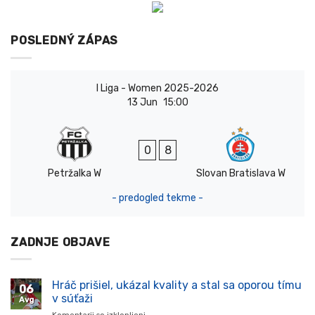
POSLEDNÝ ZÁPAS
I Liga - Women 2025-2026
13 Jun
15:00
0
8
Petržalka W
Slovan Bratislava W
- predogled tekme -
ZADNJE OBJAVE
Hráč prišiel, ukázal kvality a stal sa oporou tímu
06
v súťaži
Avg