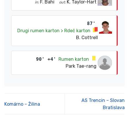
F. Bahi
K. Taylor-Hart
in:
out:
87'
Drugi rumen karton > Rdeč karton
B. Cottrell
90' +4'
Rumen karton
Park Tae-rang
AS Trencin – Slovan
Komárno – Žilina
Bratislava