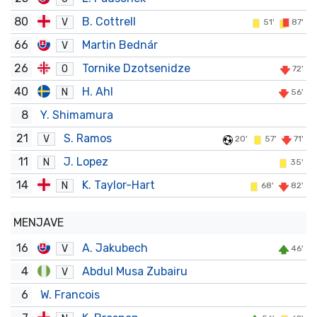
80
B. Cottrell
V
51'
87'
66
Martin Bednár
V
26
Tornike Dzotsenidze
O
72'
40
H. Ahl
N
56'
8
Y. Shimamura
21
S. Ramos
V
20'
57'
71'
11
J. Lopez
N
35'
14
K. Taylor-Hart
N
68'
82'
MENJAVE
16
A. Jakubech
V
46'
4
Abdul Musa Zubairu
V
6
W. Francois