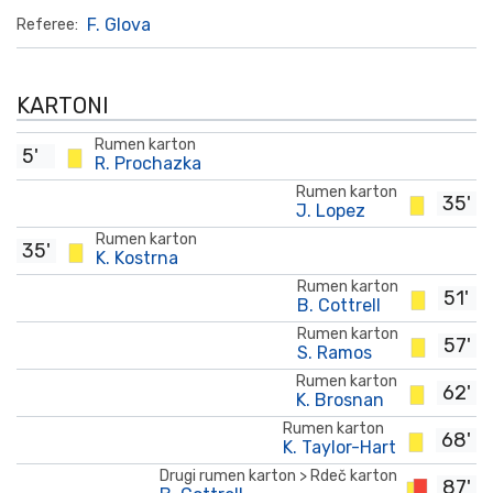
F. Glova
Referee:
KARTONI
Rumen karton
5'
R. Prochazka
Rumen karton
35'
J. Lopez
Rumen karton
35'
K. Kostrna
Rumen karton
51'
B. Cottrell
Rumen karton
57'
S. Ramos
Rumen karton
62'
K. Brosnan
Rumen karton
68'
K. Taylor-Hart
Drugi rumen karton > Rdeč karton
87'