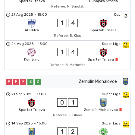
Spartak Trnava
Dunajska Streda
Referee:
M. Smolak
27 Avg 2025
-
15:00
Cup
1
4
AC Nitra
Spartak Trnava
Referee:
B. Kiss
24 Avg 2025
-
15:00
Super Liga
1
4
Komárno
Spartak Trnava
Referee:
B. Marhefka
Zemplín Michalovce
P
P
P
Z
Z
21 Sep 2025
-
17:00
Super Liga
0
1
Spartak Trnava
Zemplín Michalovce
Referee:
F. Glova
14 Sep 2025
-
15:00
Super Liga
1
2