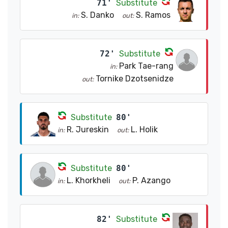
71'
Substitute
S. Danko
S. Ramos
in:
out:
72'
Substitute
Park Tae-rang
in:
Tornike Dzotsenidze
out:
Substitute
80'
R. Jureskin
L. Holik
in:
out:
Substitute
80'
L. Khorkheli
P. Azango
in:
out:
82'
Substitute