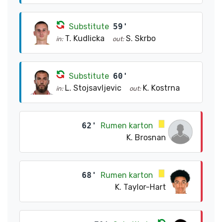
Substitute
59'
T. Kudlicka
S. Skrbo
in:
out:
Substitute
60'
L. Stojsavljevic
K. Kostrna
in:
out:
62'
Rumen karton
K. Brosnan
68'
Rumen karton
K. Taylor-Hart