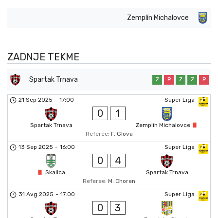
Zemplín Michalovce
ZADNJE TEKME
Spartak Trnava
Z
P
Z
Z
P
21 Sep 2025
-
17:00
Super Liga
0
1
Spartak Trnava
Zemplín Michalovce
Referee:
F. Glova
13 Sep 2025
-
16:00
Super Liga
0
4
Skalica
Spartak Trnava
Referee:
M. Choren
31 Avg 2025
-
17:00
Super Liga
0
3