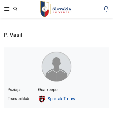
Skoči
na
vsebino
P. Vasil
Goalkeeper
Pozicija
Spartak Trnava
Trenutni klub