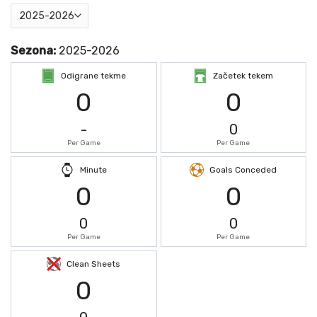
Sezona:
2025-2026
Odigrane tekme
Začetek tekem
0
0
-
0
Per Game
Per Game
Minute
Goals Conceded
0
0
0
0
Per Game
Per Game
Clean Sheets
0