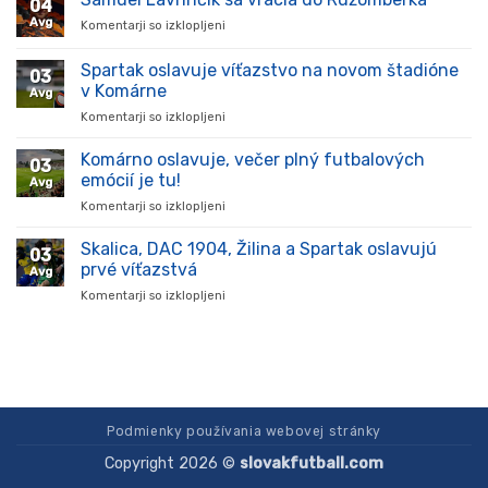
04
ukázal
Avg
Komentarji so izklopljeni
za
kvality
Samuel
a
Lavrinčík
Spartak oslavuje víťazstvo na novom štadióne
stal
03
sa
sa
v Komárne
Avg
vracia
oporou
Komentarji so izklopljeni
za
do
tímu
Spartak
Ružomberka
v
oslavuje
Komárno oslavuje, večer plný futbalových
súťaži
03
víťazstvo
emócií je tu!
Avg
na
Komentarji so izklopljeni
za
novom
Komárno
štadióne
oslavuje,
Skalica, DAC 1904, Žilina a Spartak oslavujú
v
03
večer
Komárne
prvé víťazstvá
Avg
plný
Komentarji so izklopljeni
za
futbalových
Skalica,
emócií
DAC
je
1904,
tu!
Žilina
a
Spartak
oslavujú
Podmienky používania webovej stránky
prvé
Copyright 2026 ©
slovakfutball.com
víťazstvá