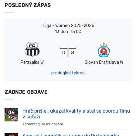
POSLEDNÝ ZÁPAS
I Liga - Women 2025-2026
13 Jun
15:00
0
8
Petržalka W
Slovan Bratislava W
- predogled tekme -
ZADNJE OBJAVE
Hráč prišiel, ukázal kvality a stal sa oporou tímu
06
v súťaži
Avg
Komentarji so izklopljeni
za
Hráč
prišiel,
Samuel Lavrinčík sa vracia do Ružomberka