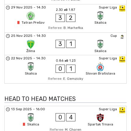
29 Nov 2025
-
14:30
Super Liga
2.30
1.87
xG
3
2
Tatran Prešov
Skalica
Referee:
B. Marhefka
25 Nov 2025
-
14:30
Cup
3
1
Žilina
Skalica
22 Nov 2025
-
14:30
Super Liga
0.86
1.23
xG
0
1
Skalica
Slovan Bratislava
Referee:
E. Gemzicky
HEAD TO HEAD MATCHES
13 Sep 2025
-
16:00
Super Liga
0
4
Skalica
Spartak Trnava
Referee:
M. Choren