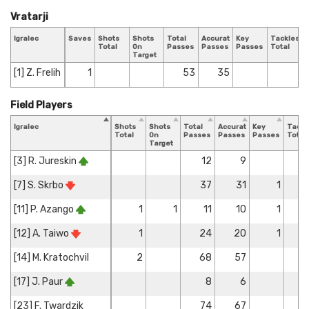
Vratarji
Igralec
Saves
Shots
Shots
Total
Accurate
Key
Tackles
T
Total
On
Passes
Passes
Passes
Total
B
Target
[1] Z. Frelih
1
53
35
Field Players
Igralec
Shots
Shots
Total
Accurate
Key
Tackl
Total
On
Passes
Passes
Passes
Total
Target
[3] R. Jureskin
12
9
[7] S. Skrbo
37
31
1
[11] P. Azango
1
1
11
10
1
[12] A. Taiwo
1
24
20
1
[14] M. Kratochvil
2
68
57
[17] J. Paur
8
6
[23] F. Twardzik
74
67