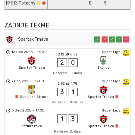
[91] R. Potocny
8
5
ZADNJE TEKME
Spartak Trnava
Z
P
Z
Z
P
13 Dec 2025
-
14:30
Super Liga
2.12
0.39
xG
2
0
Spartak Trnava
Skalica
Referee:
F. Glova
7 Dec 2025
-
17:00
Super Liga
2.92
1.78
xG
3
1
Dunajska Streda
Spartak Trnava
Referee:
I. Kružliak
3 Dec 2025
-
17:00
Super Liga
1
3
Podbrezová
Spartak Trnava
Referee:
B. Kiss