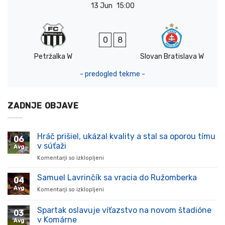
13 Jun
15:00
0
8
Petržalka W
Slovan Bratislava W
- predogled tekme -
ZADNJE OBJAVE
Hráč prišiel, ukázal kvality a stal sa oporou tímu
06
v súťaži
Avg
Komentarji so izklopljeni
za
Hráč
prišiel,
Samuel Lavrinčík sa vracia do Ružomberka
04
ukázal
Avg
Komentarji so izklopljeni
za
kvality
Samuel
a
Lavrinčík
Spartak oslavuje víťazstvo na novom štadióne
stal
03
sa
sa
v Komárne
Avg
vracia