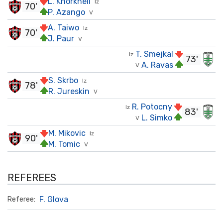
L. Khorkheli
Iz
70'
P. Azango
V
A. Taiwo
Iz
70'
J. Paur
V
T. Smejkal
Iz
73'
A. Ravas
V
S. Skrbo
Iz
78'
R. Jureskin
V
R. Potocny
Iz
83'
L. Simko
V
M. Mikovic
Iz
90'
M. Tomic
V
REFEREES
F. Glova
Referee: