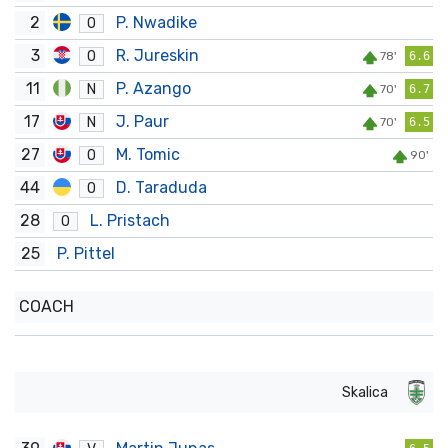
2
P. Nwadike
O
3
R. Jureskin
O
78'
6.6
11
P. Azango
N
70'
6.7
17
J. Paur
N
70'
6.5
27
M. Tomic
O
90'
44
D. Taraduda
O
28
L. Pristach
O
25
P. Pittel
COACH
Skalica