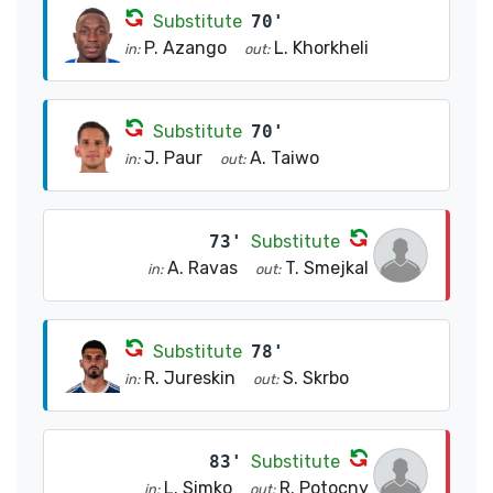
Substitute
70'
P. Azango
L. Khorkheli
in:
out:
Substitute
70'
J. Paur
A. Taiwo
in:
out:
73'
Substitute
A. Ravas
T. Smejkal
in:
out:
Substitute
78'
R. Jureskin
S. Skrbo
in:
out:
83'
Substitute
L. Simko
R. Potocny
in:
out: