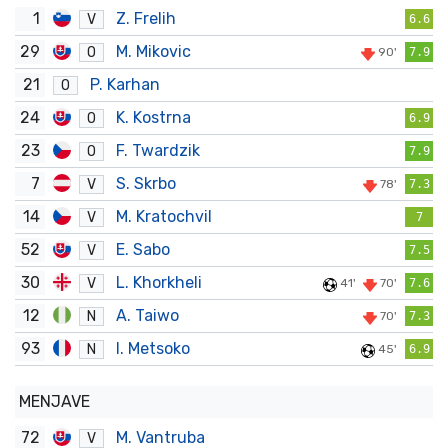
1
Z. Frelih
V
6.6
29
M. Mikovic
O
90'
7.9
21
P. Karhan
O
24
K. Kostrna
O
6.9
23
F. Twardzik
O
7.9
7
S. Skrbo
V
78'
7.3
14
M. Kratochvil
V
7
52
E. Sabo
V
7.5
30
L. Khorkheli
V
41'
70'
7.6
12
A. Taiwo
N
70'
7.3
93
I. Metsoko
N
45'
6.9
MENJAVE
72
M. Vantruba
V