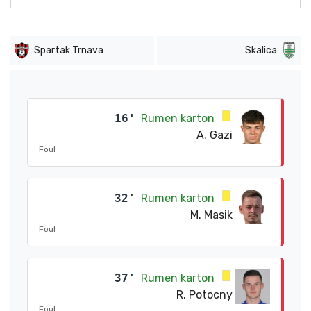
Spartak Trnava
Skalica
16'
Rumen karton
A. Gazi
Foul
32'
Rumen karton
M. Masik
Foul
37'
Rumen karton
R. Potocny
Foul