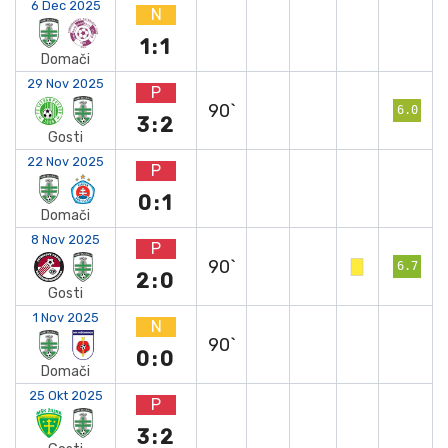
6 Dec 2025
N
1:1
Domači
29 Nov 2025
P
90`
6.0
3:2
Gosti
22 Nov 2025
P
0:1
Domači
8 Nov 2025
P
90`
6.7
2:0
Gosti
1 Nov 2025
N
90`
0:0
Domači
25 Okt 2025
P
3:2