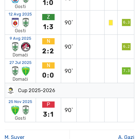
1:0
Gosti
12 Avg 2025
Z
90`
6.3
1:3
Gosti
9 Avg 2025
N
90`
6.2
2:2
Domači
27 Jul 2025
N
90`
7.3
0:0
Domači
Cup 2025-2026
25 Nov 2025
P
90`
3:1
Gosti
M. Suver
A. Gazi