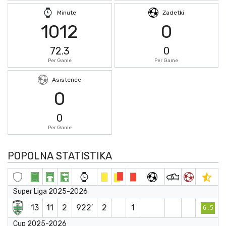
Minute
Zadetki
1012
0
72.3
0
Per Game
Per Game
Asistence
0
0
Per Game
POPOLNA STATISTIKA
Super Liga 2025-2026
13
11
2
922′
2
1
6.5
Cup 2025-2026