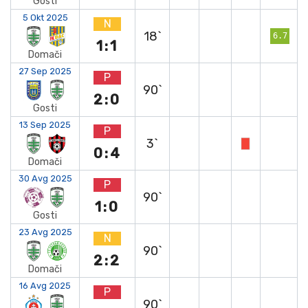
Gosti
5 Okt 2025
N
18`
6.7
1:1
Domači
27 Sep 2025
P
90`
2:0
Gosti
13 Sep 2025
P
3`
0:4
Domači
30 Avg 2025
P
90`
1:0
Gosti
23 Avg 2025
N
90`
2:2
Domači
16 Avg 2025
P
90`