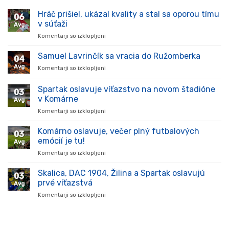
Hráč prišiel, ukázal kvality a stal sa oporou tímu
06
v súťaži
Avg
Komentarji so izklopljeni
za
Hráč
prišiel,
Samuel Lavrinčík sa vracia do Ružomberka
04
ukázal
Avg
Komentarji so izklopljeni
za
kvality
Samuel
a
Lavrinčík
Spartak oslavuje víťazstvo na novom štadióne
stal
03
sa
sa
v Komárne
Avg
vracia
oporou
Komentarji so izklopljeni
za
do
tímu
Spartak
Ružomberka
v
oslavuje
Komárno oslavuje, večer plný futbalových
súťaži
03
víťazstvo
emócií je tu!
Avg
na
Komentarji so izklopljeni
za
novom
Komárno
štadióne
oslavuje,
Skalica, DAC 1904, Žilina a Spartak oslavujú
v
03
večer
Komárne
prvé víťazstvá
Avg
plný
Komentarji so izklopljeni
za
futbalových
Skalica,
emócií
DAC
je
1904,
tu!