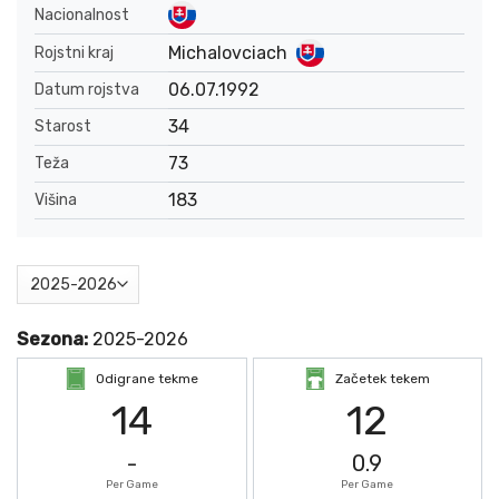
Nacionalnost
Michalovciach
Rojstni kraj
06.07.1992
Datum rojstva
34
Starost
73
Teža
183
Višina
Sezona:
2025-2026
Odigrane tekme
Začetek tekem
14
12
-
0.9
Per Game
Per Game