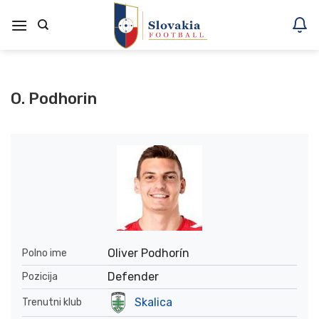
Skoči
na
vsebino
O. Podhorin
Oliver Podhorín
Polno ime
Defender
Pozicija
Skalica
Trenutni klub