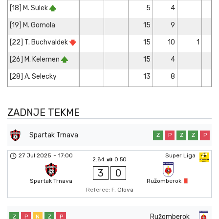
[18] M. Sulek
5
4
[19] M. Gomola
15
9
[22] T. Buchvaldek
15
10
1
[26] M. Kelemen
15
4
[28] A. Selecky
13
8
ZADNJE TEKME
Spartak Trnava
Z
P
Z
Z
P
27 Jul 2025
-
17:00
Super Liga
2.84
0.50
xG
3
0
Spartak Trnava
Ružomberok
Referee:
F. Glova
Ružomberok
Z
P
N
Z
P