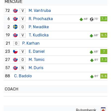
MENJAVE
72
M. Vantruba
V
6
R. Prochazka
V
68'
73'
7.3
2
P. Nwadike
O
19
T. Kudlicka
V
68'
6.5
21
P. Karhan
O
23
E. Daniel
V
68'
7
27
M. Tomic
O
81'
7.3
57
M. Duris
N
88
C. Badolo
81'
6.6
COACH
Ružomberok