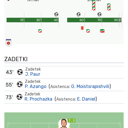
1st Half
2nd Half
15'
30'
45'
60'
75'
90'
2'
ZADETKI
Zadetek
43'
J. Paur
Zadetek
55'
P. Azango
(
:
G. Moistsrapishvili
)
Asistenca
Zadetek
73'
R. Prochazka
(
:
E. Daniel
)
Asistenca
7.3