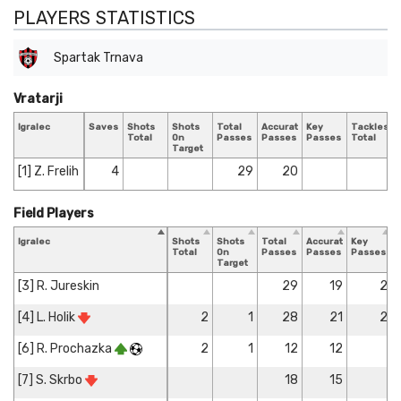
PLAYERS STATISTICS
Spartak Trnava
Vratarji
Igralec
Saves
Shots
Shots
Total
Accurate
Key
Tackles
T
Total
On
Passes
Passes
Passes
Total
B
Target
[1] Z. Frelih
4
29
20
Field Players
Igralec
Shots
Shots
Total
Accurate
Key
T
Total
On
Passes
Passes
Passes
T
Target
[3] R. Jureskin
29
19
2
[4] L. Holik
2
1
28
21
2
[6] R. Prochazka
2
1
12
12
[7] S. Skrbo
18
15