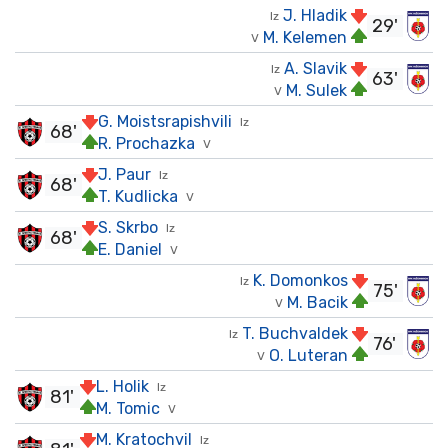
J. Hladik
Iz
29'
M. Kelemen
V
A. Slavik
Iz
63'
M. Sulek
V
G. Moistsrapishvili
Iz
68'
R. Prochazka
V
J. Paur
Iz
68'
T. Kudlicka
V
S. Skrbo
Iz
68'
E. Daniel
V
K. Domonkos
Iz
75'
M. Bacik
V
T. Buchvaldek
Iz
76'
O. Luteran
V
L. Holik
Iz
81'
M. Tomic
V
M. Kratochvil
Iz