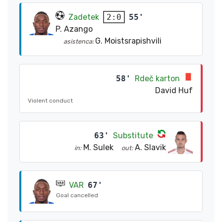
Zadetek
55'
2:0
P. Azango
G. Moistsrapishvili
asistenca:
58'
Rdeč karton
David Huf
Violent conduct
63'
Substitute
M. Sulek
A. Slavik
in:
out:
VAR
67'
Goal cancelled