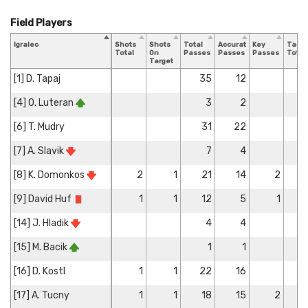
Field Players
Igralec
Shots
Shots
Total
Accurate
Key
Tackl
Total
On
Passes
Passes
Passes
Total
Target
[1] D. Tapaj
35
12
[4] O. Luteran
3
2
[6] T. Mudry
31
22
[7] A. Slavik
7
4
[8] K. Domonkos
2
1
21
14
2
[9] David Huf
1
1
12
5
1
[14] J. Hladik
4
4
[15] M. Bacik
1
1
[16] D. Kostl
1
1
22
16
[17] A. Tucny
1
1
18
15
2