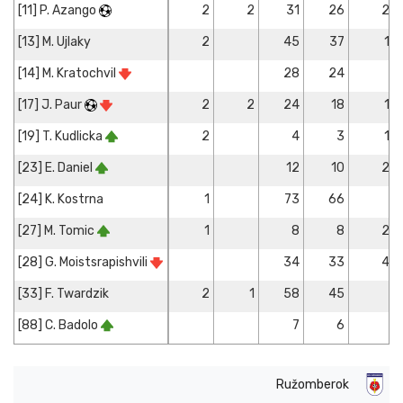
[11] P. Azango
2
2
31
26
2
[13] M. Ujlaky
2
45
37
1
[14] M. Kratochvil
28
24
[17] J. Paur
2
2
24
18
1
[19] T. Kudlicka
2
4
3
1
[23] E. Daniel
12
10
2
[24] K. Kostrna
1
73
66
[27] M. Tomic
1
8
8
2
[28] G. Moistsrapishvili
34
33
4
[33] F. Twardzik
2
1
58
45
[88] C. Badolo
7
6
Ružomberok