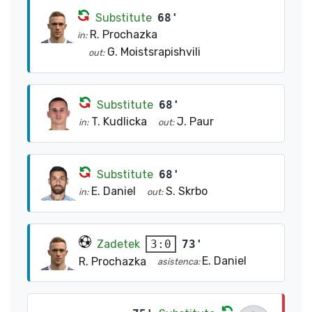
Substitute
68'
R. Prochazka
in:
G. Moistsrapishvili
out:
Substitute
68'
T. Kudlicka
J. Paur
in:
out:
Substitute
68'
E. Daniel
S. Skrbo
in:
out:
Zadetek
73'
3:0
E. Daniel
R. Prochazka
asistenca: