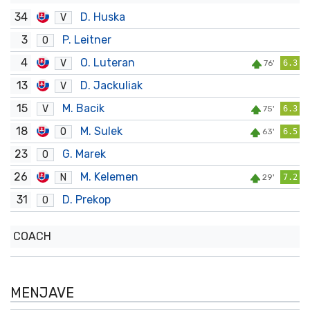
34
D. Huska
V
3
P. Leitner
O
4
O. Luteran
V
76'
6.3
13
D. Jackuliak
V
15
M. Bacik
V
75'
6.3
18
M. Sulek
O
63'
6.5
23
G. Marek
O
26
M. Kelemen
N
29'
7.2
31
D. Prekop
O
COACH
MENJAVE