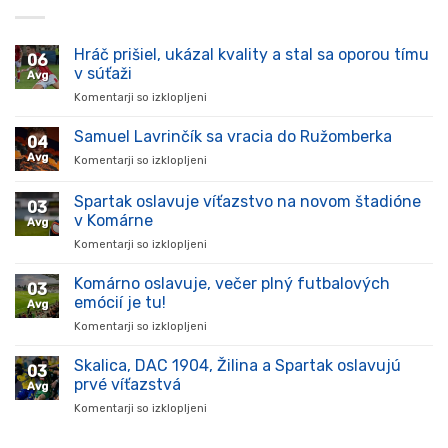
Hráč prišiel, ukázal kvality a stal sa oporou tímu
06
v súťaži
Avg
Komentarji so izklopljeni
za
Hráč
prišiel,
Samuel Lavrinčík sa vracia do Ružomberka
04
ukázal
Avg
Komentarji so izklopljeni
za
kvality
Samuel
a
Lavrinčík
Spartak oslavuje víťazstvo na novom štadióne
stal
03
sa
sa
v Komárne
Avg
vracia
oporou
Komentarji so izklopljeni
za
do
tímu
Spartak
Ružomberka
v
oslavuje
Komárno oslavuje, večer plný futbalových
súťaži
03
víťazstvo
emócií je tu!
Avg
na
Komentarji so izklopljeni
za
novom
Komárno
štadióne
oslavuje,
Skalica, DAC 1904, Žilina a Spartak oslavujú
v
03
večer
Komárne
prvé víťazstvá
Avg
plný
Komentarji so izklopljeni
za
futbalových
Skalica,
emócií
DAC
je