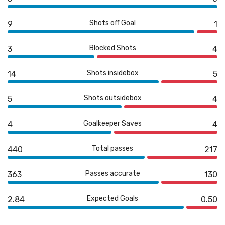
Shots off Goal
9
1
Blocked Shots
3
4
Shots insidebox
14
5
Shots outsidebox
5
4
Goalkeeper Saves
4
4
Total passes
440
217
Passes accurate
363
130
Expected Goals
2.84
0.50