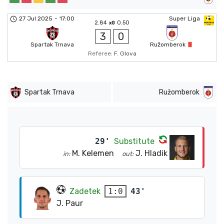
27 Jul 2025
-
17:00
Super Liga
2.84
0.50
xG
3
0
Spartak Trnava
Ružomberok
Referee:
F. Glova
Spartak Trnava
Ružomberok
29'
Substitute
M. Kelemen
J. Hladik
in:
out:
Zadetek
43'
1:0
J. Paur