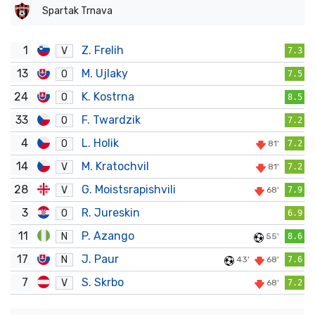
Spartak Trnava
1
Z. Frelih
V
7.3
13
M. Ujlaky
O
7.5
24
K. Kostrna
O
8.5
33
F. Twardzik
O
7.2
4
L. Holik
O
81'
7.2
14
M. Kratochvil
V
81'
7.2
28
G. Moistsrapishvili
V
68'
7.9
3
R. Jureskin
O
6.9
11
P. Azango
N
55'
8.6
17
J. Paur
N
43'
68'
7.6
7
S. Skrbo
V
68'
7.2