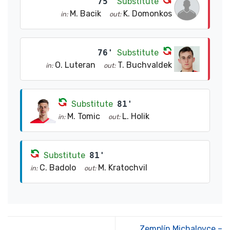
75'
Substitute
M. Bacik
K. Domonkos
in:
out:
76'
Substitute
O. Luteran
T. Buchvaldek
in:
out:
Substitute
81'
M. Tomic
L. Holik
in:
out:
Substitute
81'
C. Badolo
M. Kratochvil
in:
out:
Zemplín Michalovce –