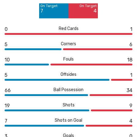
On Target
On Target
Blocked
Blocked
7
4
3
4
Red Cards
0
1
Corners
5
6
Fouls
10
18
Offsides
5
1
Ball Possession
66
34
Shots
19
9
Shots on Goal
7
4
Goals
3
0