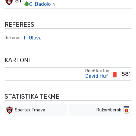
81'
C. Badolo
V
REFEREES
F. Glova
Referee:
KARTONI
Rdeč karton
58'
David Huf
STATISTIKA TEKME
Spartak Trnava
Ružomberok
Off Target
Off Target
9
5