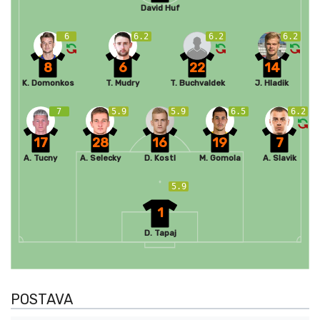
David Huf
6
6.2
6.2
6.2
8
6
22
14
K. Domonkos
T. Mudry
T. Buchvaldek
J. Hladik
7
5.9
5.9
6.5
6.2
17
28
16
19
7
A. Tucny
A. Selecky
D. Kostl
M. Gomola
A. Slavik
5.9
1
D. Tapaj
POSTAVA