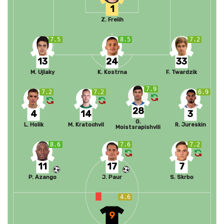
1
Z. Frelih
7.5
8.5
7.2
13
24
33
M. Ujlaky
K. Kostrna
F. Twardzik
7.9
7.2
7.2
6.9
28
4
14
3
G.
L. Holik
M. Kratochvil
R. Jureskin
Moistsrapishvili
8.6
7.6
7.2
11
17
7
P. Azango
J. Paur
S. Skrbo
4.6
9