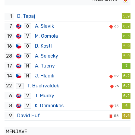
1
D. Tapaj
5.9
7
A. Slavik
O
63'
6.2
19
M. Gomola
V
6.5
16
D. Kostl
O
5.9
28
A. Selecky
O
5.9
17
A. Tucny
N
7
14
J. Hladik
N
29'
6.2
22
T. Buchvaldek
V
76'
6.2
6
T. Mudry
V
6.2
8
K. Domonkos
V
75'
6
9
David Huf
58'
4.6
MENJAVE