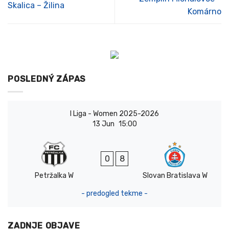
Skalica – Žilina
Komárno
POSLEDNÝ ZÁPAS
I Liga - Women 2025-2026
13 Jun
15:00
0
8
Petržalka W
Slovan Bratislava W
- predogled tekme -
ZADNJE OBJAVE