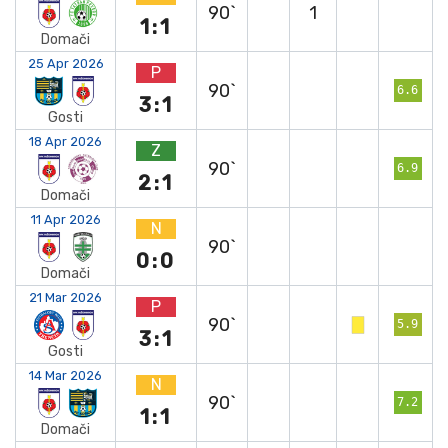
90`
1
1:1
Domači
25 Apr 2026
P
90`
6.6
3:1
Gosti
18 Apr 2026
Z
90`
6.9
2:1
Domači
11 Apr 2026
N
90`
0:0
Domači
21 Mar 2026
P
90`
5.9
3:1
Gosti
14 Mar 2026
N
90`
7.2
1:1
Domači