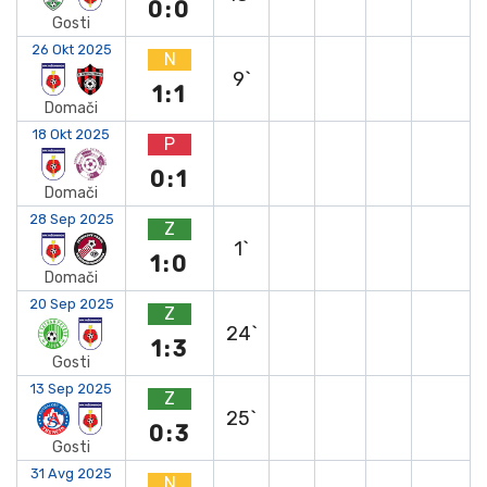
0:0
Gosti
26 Okt 2025
N
9`
1:1
Domači
18 Okt 2025
P
0:1
Domači
28 Sep 2025
Z
1`
1:0
Domači
20 Sep 2025
Z
24`
1:3
Gosti
13 Sep 2025
Z
25`
0:3
Gosti
31 Avg 2025
N