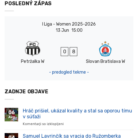
POSLEDNÝ ZÁPAS
I Liga - Women 2025-2026
13 Jun
15:00
0
8
Petržalka W
Slovan Bratislava W
- predogled tekme -
ZADNJE OBJAVE
Hráč prišiel, ukázal kvality a stal sa oporou tímu
06
v súťaži
Avg
Komentarji so izklopljeni
za
Hráč
prišiel,
Samuel Lavrinčík sa vracia do Ružomberka
04