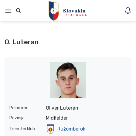
Skoči
na
vsebino
O. Luteran
Oliver Luterán
Polno ime
Midfielder
Pozicija
Ružomberok
Trenutni klub