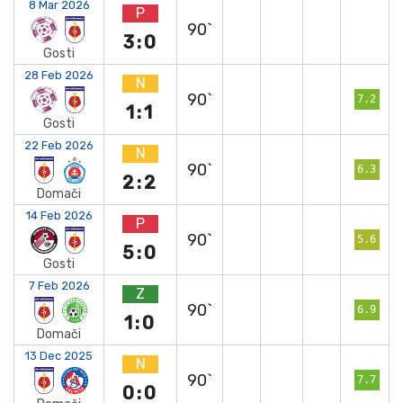
8 Mar 2026
P
90`
3:0
Gosti
28 Feb 2026
N
90`
7.2
1:1
Gosti
22 Feb 2026
N
90`
6.3
2:2
Domači
14 Feb 2026
P
90`
5.6
5:0
Gosti
7 Feb 2026
Z
90`
6.9
1:0
Domači
13 Dec 2025
N
90`
7.7
0:0