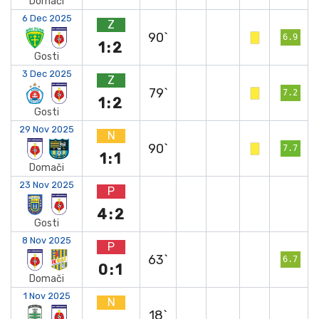
Domači
6 Dec 2025
Z
90`
6.9
1:2
Gosti
3 Dec 2025
Z
79`
7.2
1:2
Gosti
29 Nov 2025
N
90`
7.7
1:1
Domači
23 Nov 2025
P
4:2
Gosti
8 Nov 2025
P
63`
6.7
0:1
Domači
1 Nov 2025
N
18`