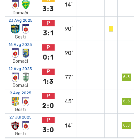
14`
3:3
Domači
23 Avg 2025
P
90`
3:1
Gosti
16 Avg 2025
P
90`
0:1
Domači
12 Avg 2025
P
77`
6.5
1:3
Domači
9 Avg 2025
P
45`
6.6
2:0
Gosti
27 Jul 2025
P
14`
6.3
3:0
Gosti