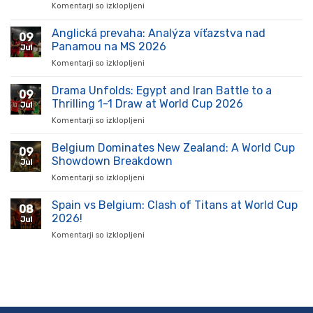
Komentarji so izklopljeni
za
Slovenský
futbal
Anglická prevaha: Analýza víťazstva nad
09
zažíva
Panamou na MS 2026
Jul
vzostup:
Komentarji so izklopljeni
za
Kluby
Anglická
a
prevaha:
Drama Unfolds: Egypt and Iran Battle to a
hráči
09
Analýza
ukazujú
Thrilling 1-1 Draw at World Cup 2026
Jul
víťazstva
silu
Komentarji so izklopljeni
za
nad
na
Drama
Panamou
ihrisku
Unfolds:
Belgium Dominates New Zealand: A World Cup
na
09
Egypt
MS
Showdown Breakdown
Jul
and
2026
Komentarji so izklopljeni
za
Iran
Belgium
Battle
Dominates
Spain vs Belgium: Clash of Titans at World Cup
to
08
New
a
2026!
Jul
Zealand:
Thrilling
Komentarji so izklopljeni
za
A
1-
Spain
World
1
vs
Cup
Draw
Belgium:
Showdown
at
Clash
Breakdown
World
of
Cup
Titans
2026