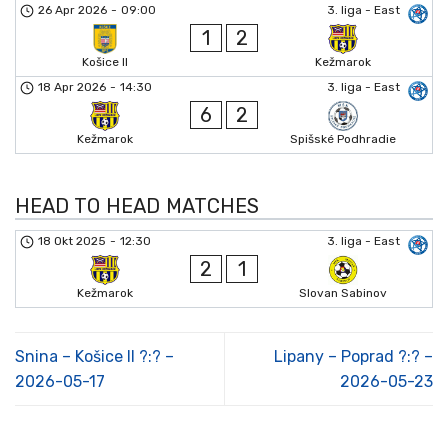
26 Apr 2026
-
09:00
3. liga - East
1
2
Košice II
Kežmarok
18 Apr 2026
-
14:30
3. liga - East
6
2
Kežmarok
Spišské Podhradie
HEAD TO HEAD MATCHES
18 Okt 2025
-
12:30
3. liga - East
2
1
Kežmarok
Slovan Sabinov
Snina – Košice II ?:? –
Lipany – Poprad ?:? –
2026-05-17
2026-05-23