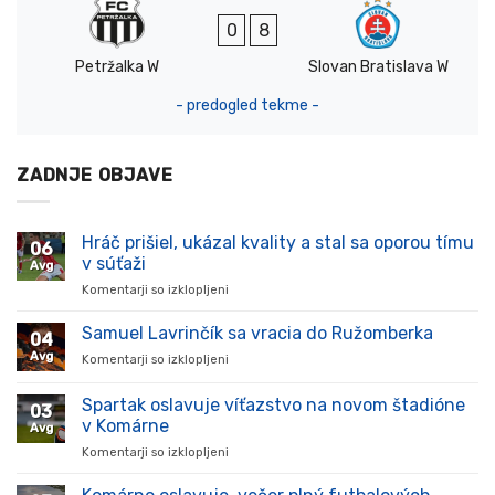
0
8
Petržalka W
Slovan Bratislava W
- predogled tekme -
ZADNJE OBJAVE
Hráč prišiel, ukázal kvality a stal sa oporou tímu
06
v súťaži
Avg
Komentarji so izklopljeni
za
Hráč
prišiel,
Samuel Lavrinčík sa vracia do Ružomberka
04
ukázal
Avg
Komentarji so izklopljeni
za
kvality
Samuel
a
Lavrinčík
Spartak oslavuje víťazstvo na novom štadióne
stal
03
sa
sa
v Komárne
Avg
vracia
oporou
Komentarji so izklopljeni
za
do
tímu
Spartak
Ružomberka
v
oslavuje