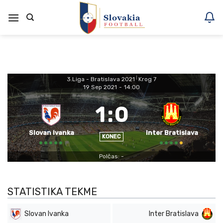
Skoči
na
vsebino
3.Liga - Bratislava 2021
|
Krog 7
19 Sep 2021
-
14:00
1
:
0
Slovan Ivanka
Inter Bratislava
KONEC
Polčas: -
STATISTIKA TEKME
Slovan Ivanka
Inter Bratislava