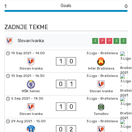
Goals
1
0
ZADNJE TEKME
Slovan Ivanka
Z
P
P
Z
Z
19 Sep 2021
-
14:00
3.Liga - Bratislava
1
0
Slovan Ivanka
Inter Bratislava
10 Sep 2021
-
16:30
3.Liga - Bratislava
0
1
MŠK Senec
Slovan Ivanka
5 Sep 2021
-
14:30
3.Liga - Bratislava
1
0
Slovan Ivanka
Tomášov
29 Avg 2021
-
15:00
3.Liga - Bratislava
0
2