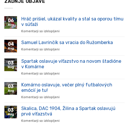
ZADNJE OBJAVE
Hráč prišiel, ukázal kvality a stal sa oporou tímu
06
v súťaži
Avg
Komentarji so izklopljeni
za
Hráč
prišiel,
Samuel Lavrinčík sa vracia do Ružomberka
04
ukázal
Avg
Komentarji so izklopljeni
za
kvality
Samuel
a
Lavrinčík
Spartak oslavuje víťazstvo na novom štadióne
stal
03
sa
sa
v Komárne
Avg
vracia
oporou
Komentarji so izklopljeni
za
do
tímu
Spartak
Ružomberka
v
oslavuje
Komárno oslavuje, večer plný futbalových
súťaži
03
víťazstvo
emócií je tu!
Avg
na
Komentarji so izklopljeni
za
novom
Komárno
štadióne
oslavuje,
Skalica, DAC 1904, Žilina a Spartak oslavujú
v
03
večer
Komárne
prvé víťazstvá
Avg
plný
Komentarji so izklopljeni
za
futbalových
Skalica,
emócií