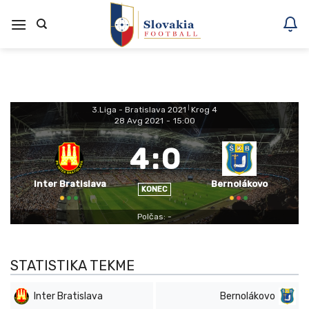
Skoči
na
vsebino
3.Liga - Bratislava 2021
|
Krog 4
28 Avg 2021
-
15:00
4
:
0
Inter Bratislava
Bernolákovo
KONEC
Polčas: -
STATISTIKA TEKME
Inter Bratislava
Bernolákovo