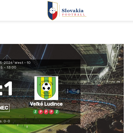
025-2026
|
West - 10
25
-
13:00
:
1
Veľké Ludince
NEC
Z
P
P
P
Z
s: 0-0