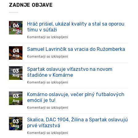
ZADNJE OBJAVE
Hráč prišiel, ukázal kvality a stal sa oporou
06
tímu v súťaži
Avg
Komentarji so izklopljeni
za
Hráč
prišiel,
Samuel Lavrinčík sa vracia do Ružomberka
04
ukázal
Avg
Komentarji so izklopljeni
za
kvality
Samuel
a
Lavrinčík
Spartak oslavuje víťazstvo na novom
stal
03
sa
sa
štadióne v Komárne
Avg
vracia
oporou
Komentarji so izklopljeni
za
do
tímu
Spartak
Ružomberka
v
oslavuje
Komárno oslavuje, večer plný futbalových
súťaži
03
víťazstvo
emócií je tu!
Avg
na
Komentarji so izklopljeni
za
novom
Komárno
štadióne
oslavuje,
Skalica, DAC 1904, Žilina a Spartak oslavujú
v
03
večer
Komárne
prvé víťazstvá
Avg
plný
Komentarji so izklopljeni
za
futbalových