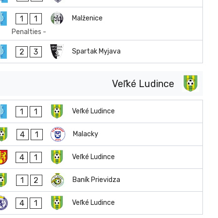
1
1
Malženice
Penalties -
2
3
Spartak Myjava
Veľké Ludince
1
1
Veľké Ludince
4
1
Malacky
4
1
Veľké Ludince
1
2
Baník Prievidza
4
1
Veľké Ludince