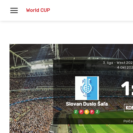
Skoči
World CUP
na
vsebino
3. liga - West 2
4 Okt 20
1
Slovan Duslo Šaľa
KO
Z
P
N
P
Z
Polča