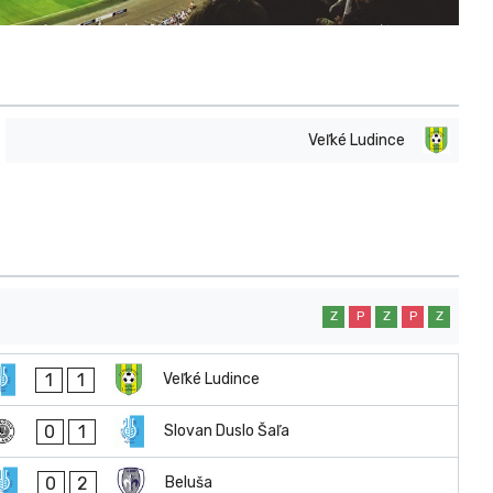
Veľké Ludince
Z
P
Z
P
Z
1
1
Veľké Ludince
0
1
Slovan Duslo Šaľa
0
2
Beluša