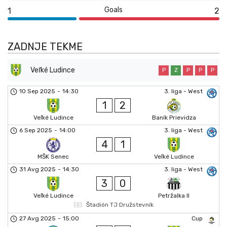
Goals
1
2
ZADNJE TEKME
Veľké Ludince
P
Z
P
P
P
10 Sep 2025
-
14:30
3. liga - West
1
2
Veľké Ludince
Baník Prievidza
6 Sep 2025
-
14:00
3. liga - West
4
1
MŠK Senec
Veľké Ludince
31 Avg 2025
-
14:30
3. liga - West
3
0
Veľké Ludince
Petržalka II
Štadión TJ Družstevník
27 Avg 2025
-
15:00
Cup