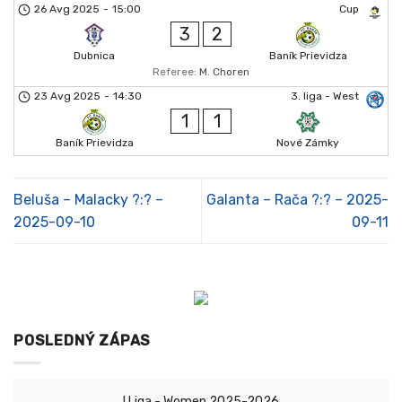
26 Avg 2025
-
15:00
Cup
3
2
Dubnica
Baník Prievidza
Referee:
M. Choren
23 Avg 2025
-
14:30
3. liga - West
1
1
Baník Prievidza
Nové Zámky
Beluša – Malacky ?:? –
Galanta – Rača ?:? – 2025-
2025-09-10
09-11
POSLEDNÝ ZÁPAS
I Liga - Women 2025-2026