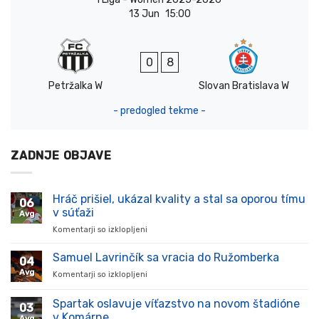
13 Jun
15:00
0
8
Petržalka W
Slovan Bratislava W
- predogled tekme -
ZADNJE OBJAVE
Hráč prišiel, ukázal kvality a stal sa oporou tímu
06
v súťaži
Avg
Komentarji so izklopljeni
za
Hráč
prišiel,
Samuel Lavrinčík sa vracia do Ružomberka
04
ukázal
Avg
Komentarji so izklopljeni
za
kvality
Samuel
a
Lavrinčík
Spartak oslavuje víťazstvo na novom štadióne
stal
03
sa
sa
v Komárne
Avg