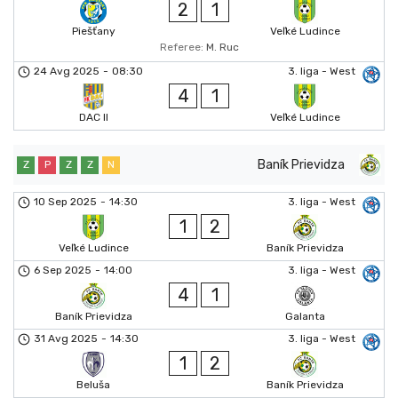
2
1
Piešťany
Veľké Ludince
Referee:
M. Ruc
24 Avg 2025
-
08:30
3. liga - West
4
1
DAC II
Veľké Ludince
Baník Prievidza
Z
P
Z
Z
N
10 Sep 2025
-
14:30
3. liga - West
1
2
Veľké Ludince
Baník Prievidza
6 Sep 2025
-
14:00
3. liga - West
4
1
Baník Prievidza
Galanta
31 Avg 2025
-
14:30
3. liga - West
1
2
Beluša
Baník Prievidza