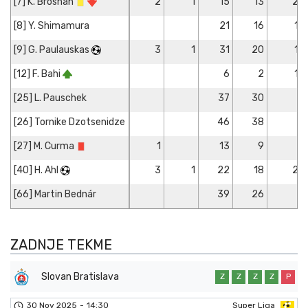
[7] K. Brosnan
2
1
15
13
2
[8] Y. Shimamura
21
16
1
[9] G. Paulauskas
3
1
31
20
1
[12] F. Bahi
6
2
1
[25] L. Pauschek
37
30
[26] Tornike Dzotsenidze
46
38
[27] M. Curma
1
13
9
[40] H. Ahl
3
1
22
18
2
[66] Martin Bednár
39
26
ZADNJE TEKME
Slovan Bratislava
Z
Z
Z
Z
P
30 Nov 2025
-
14:30
Super Liga