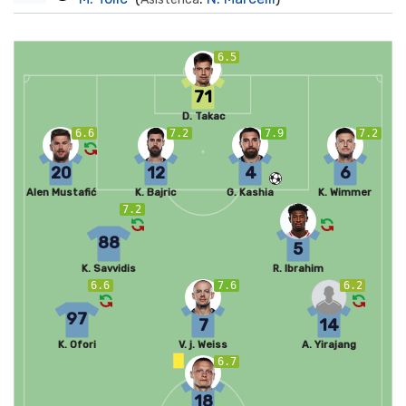
6.5
71
D. Takac
6.6
7.2
7.9
7.2
20
12
4
6
Alen Mustafić
K. Bajric
G. Kashia
K. Wimmer
7.2
88
5
K. Savvidis
R. Ibrahim
6.6
7.6
6.2
97
7
14
K. Ofori
V. j. Weiss
A. Yirajang
6.7
18