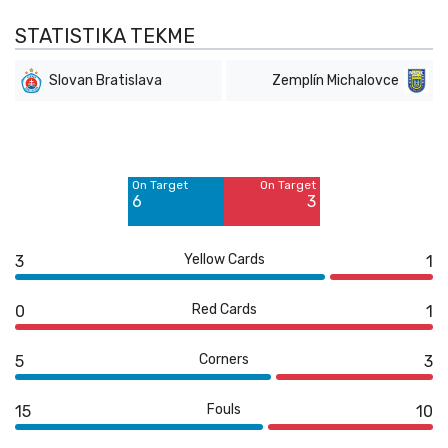
STATISTIKA TEKME
Slovan Bratislava
Zemplín Michalovce
Off Target
Off Target
7
11
On Target
On Target
Blocked
Blocked
6
3
2
4
Yellow Cards
3
1
Red Cards
0
1
Corners
5
3
Fouls
15
10