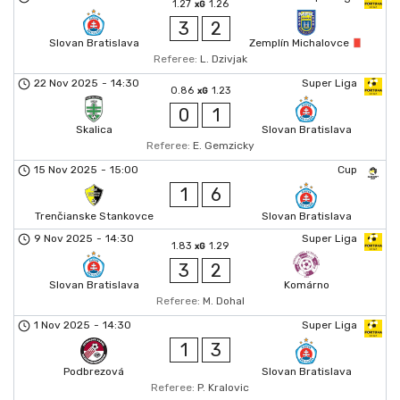
1.27
1.26
xG
3
2
Slovan Bratislava
Zemplín Michalovce
Referee:
L. Dzivjak
22 Nov 2025
-
14:30
Super Liga
0.86
1.23
xG
0
1
Skalica
Slovan Bratislava
Referee:
E. Gemzicky
15 Nov 2025
-
15:00
Cup
1
6
Trenčianske Stankovce
Slovan Bratislava
9 Nov 2025
-
14:30
Super Liga
1.83
1.29
xG
3
2
Slovan Bratislava
Komárno
Referee:
M. Dohal
1 Nov 2025
-
14:30
Super Liga
1
3
Podbrezová
Slovan Bratislava
Referee:
P. Kralovic