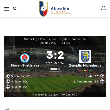
Skoči
na
vsebino
Super Liga 2025-2026
|
Regular Season - 16
30 Nov 2025
-
14:30
3
:
2
1.27
1.26
xG
Slovan Bratislava
Zemplín Michalovce
KONEC
G. Kashia
68'
H. Ahl
53'
M. Tolic
90'
G. Paulauskas
85'
M. Tolic
90'
Referee: L. Dzivjak
Polčas: 0-0
|