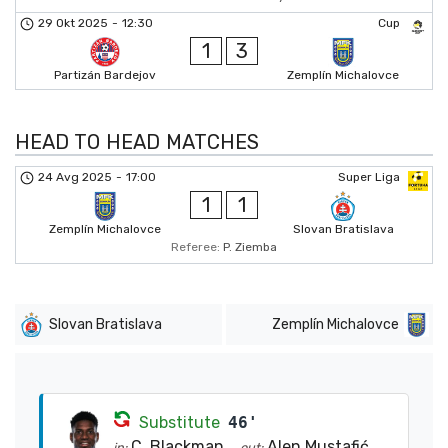
29 Okt 2025
-
12:30
Cup
1
3
Partizán Bardejov
Zemplín Michalovce
HEAD TO HEAD MATCHES
24 Avg 2025
-
17:00
Super Liga
1
1
Zemplín Michalovce
Slovan Bratislava
Referee:
P. Ziemba
Slovan Bratislava
Zemplín Michalovce
Substitute
46'
C. Blackman
Alen Mustafić
in:
out: