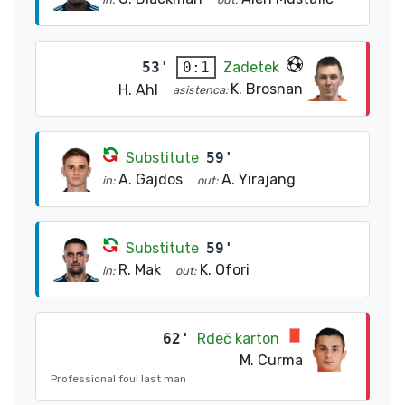
53'
Zadetek
0:1
K. Brosnan
H. Ahl
asistenca:
Substitute
59'
A. Gajdos
A. Yirajang
in:
out:
Substitute
59'
R. Mak
K. Ofori
in:
out:
62'
Rdeč karton
M. Curma
Professional foul last man