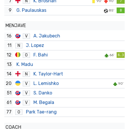
7
K. Brosnan
N
90'
90'
7
9
G. Paulauskas
85'
8
MENJAVE
16
A. Jakubech
V
11
J. Lopez
N
12
F. Bahi
O
66'
6.3
13
K. Madu
14
K. Taylor-Hart
N
20
L. Lemishko
V
90'
51
S. Danko
V
61
M. Begala
V
77
Park Tae-rang
O
COACH