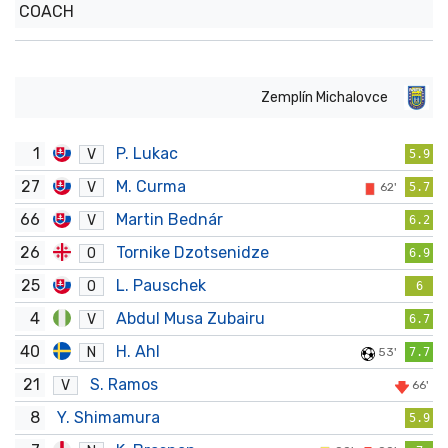
COACH
Zemplín Michalovce
1
P. Lukac
V
5.9
27
M. Curma
V
62'
5.7
66
Martin Bednár
V
6.2
26
Tornike Dzotsenidze
O
6.9
25
L. Pauschek
O
6
4
Abdul Musa Zubairu
V
6.7
40
H. Ahl
N
53'
7.7
21
S. Ramos
V
66'
8
Y. Shimamura
5.9