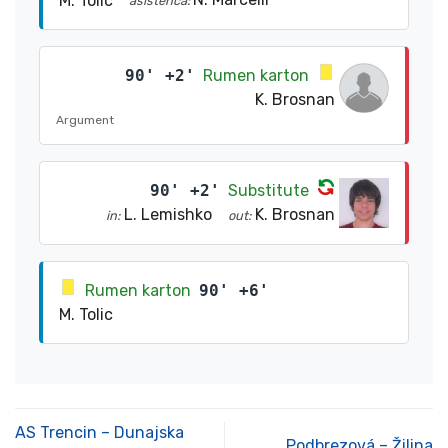
M. Tolic
asistenca:
90' +2'
Rumen karton
K. Brosnan
Argument
90' +2'
Substitute
L. Lemishko
K. Brosnan
in:
out:
Rumen karton
90' +6'
M. Tolic
AS Trencin – Dunajska
Podbrezová – Žilina