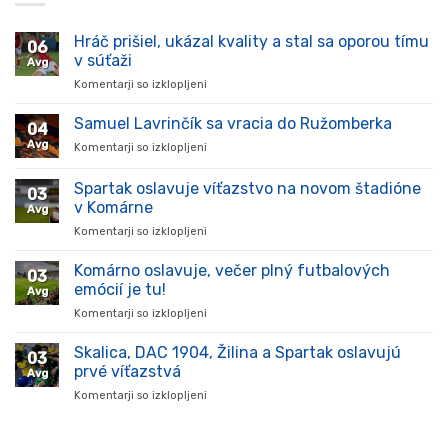
Hráč prišiel, ukázal kvality a stal sa oporou tímu
06
v súťaži
Avg
Komentarji so izklopljeni
za
Hráč
prišiel,
Samuel Lavrinčík sa vracia do Ružomberka
04
ukázal
Avg
Komentarji so izklopljeni
za
kvality
Samuel
a
Lavrinčík
Spartak oslavuje víťazstvo na novom štadióne
stal
03
sa
sa
v Komárne
Avg
vracia
oporou
Komentarji so izklopljeni
za
do
tímu
Spartak
Ružomberka
v
oslavuje
Komárno oslavuje, večer plný futbalových
súťaži
03
víťazstvo
emócií je tu!
Avg
na
Komentarji so izklopljeni
za
novom
Komárno
štadióne
oslavuje,
Skalica, DAC 1904, Žilina a Spartak oslavujú
v
03
večer
Komárne
prvé víťazstvá
Avg
plný
Komentarji so izklopljeni
za
futbalových
Skalica,
emócií
DAC
je
1904,