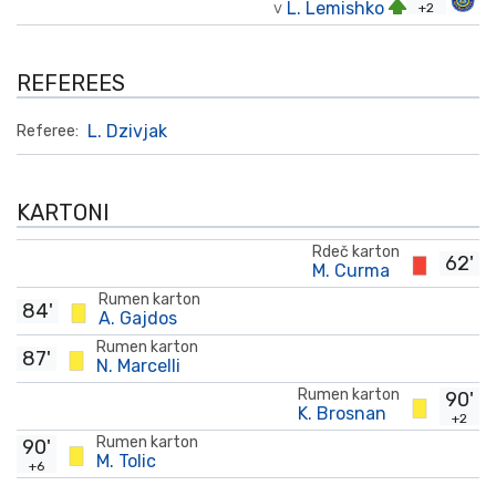
L. Lemishko
+2
V
REFEREES
L. Dzivjak
Referee:
KARTONI
Rdeč karton
62'
M. Curma
Rumen karton
84'
A. Gajdos
Rumen karton
87'
N. Marcelli
Rumen karton
90'
K. Brosnan
+2
Rumen karton
90'
M. Tolic
+6