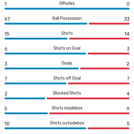
Offsides
1
0
Ball Possession
67
33
Shots
15
14
Shots on Goal
6
3
Goals
3
2
Shots off Goal
7
7
Blocked Shots
2
4
Shots insidebox
5
9
Shots outsidebox
10
5