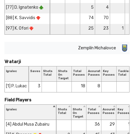
[77] D. Ignatenko
5
4
[88] K. Savvidis
74
70
[97] K. Ofori
25
23
1
Zemplín Michalovce
Vratarji
Igralec
Saves
Shots
Shots
Total
Accurate
Key
Tackles
Total
On
Passes
Passes
Passes
Total
Target
[1] P. Lukac
3
18
8
Field Players
Igralec
Shots
Shots
Total
Accurate
Key
Total
On
Passes
Passes
Passes
Target
[4] Abdul Musa Zubairu
36
29
1