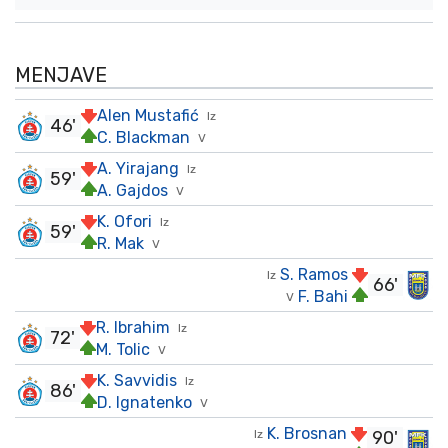
MENJAVE
Alen Mustafić
Iz
46'
C. Blackman
V
A. Yirajang
Iz
59'
A. Gajdos
V
K. Ofori
Iz
59'
R. Mak
V
S. Ramos
Iz
66'
F. Bahi
V
R. Ibrahim
Iz
72'
M. Tolic
V
K. Savvidis
Iz
86'
D. Ignatenko
V
K. Brosnan
Iz
90'