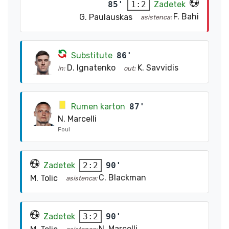
85'
Zadetek
1:2
F. Bahi
G. Paulauskas
asistenca:
Substitute
86'
D. Ignatenko
K. Savvidis
in:
out:
Rumen karton
87'
N. Marcelli
Foul
Zadetek
90'
2:2
C. Blackman
M. Tolic
asistenca:
Zadetek
90'
3:2
N. Marcelli