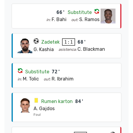
66'
Substitute
F. Bahi
S. Ramos
in:
out:
Zadetek
68'
1:1
C. Blackman
G. Kashia
asistenca:
Substitute
72'
M. Tolic
R. Ibrahim
in:
out:
Rumen karton
84'
A. Gajdos
Foul