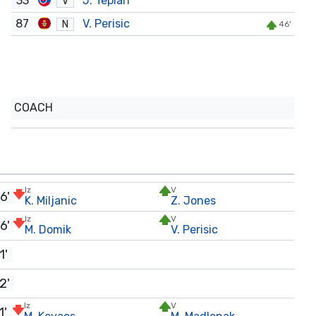
33
J. Teplan
V
87
V. Perisic
N
46'
COACH
Iz
V
6'
K. Miljanic
Z. Jones
Iz
V
6'
M. Domik
V. Perisic
1'
2'
Iz
V
1'