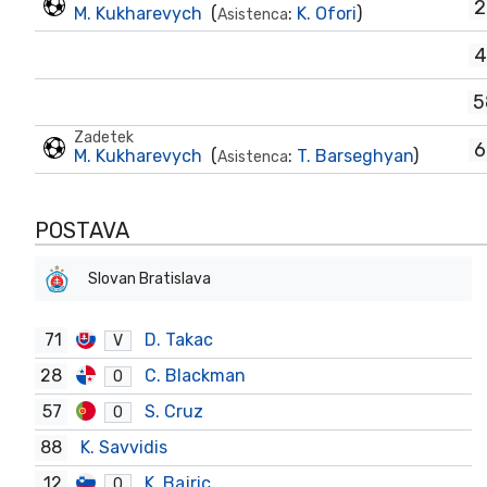
2
M. Kukharevych
(
:
K. Ofori
)
Asistenca
4
5
Zadetek
6
M. Kukharevych
(
:
T. Barseghyan
)
Asistenca
POSTAVA
Slovan Bratislava
71
D. Takac
V
28
C. Blackman
O
57
S. Cruz
O
88
K. Savvidis
12
K. Bajric
O