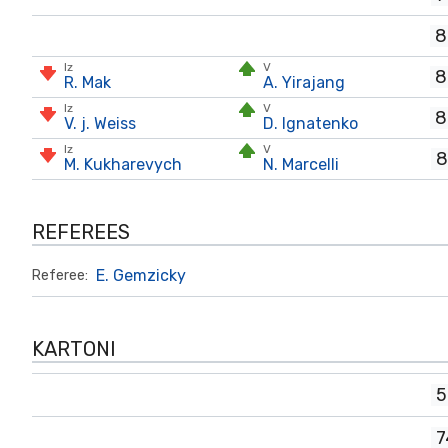
8
Iz
V
8
R. Mak
A. Yirajang
Iz
V
8
V. j. Weiss
D. Ignatenko
Iz
V
8
M. Kukharevych
N. Marcelli
REFEREES
E. Gemzicky
Referee:
KARTONI
5
7