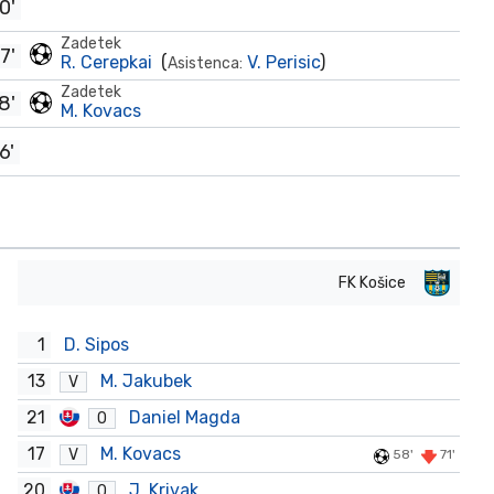
0'
Zadetek
7'
R. Cerepkai
(
V. Perisic
)
Asistenca:
Zadetek
8'
M. Kovacs
6'
FK Košice
1
D. Sipos
13
M. Jakubek
V
21
Daniel Magda
O
17
M. Kovacs
V
58'
71'
20
J. Krivak
O