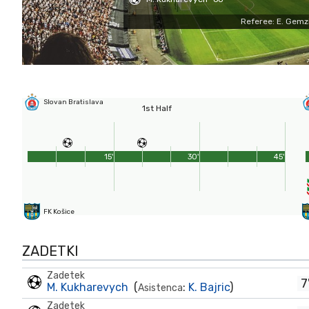
Referee: E. Gemz
Slovan Bratislava
1st Half
15'
30'
45'
FK Košice
ZADETKI
Zadetek
7
M. Kukharevych
(
:
K. Bajric
)
Asistenca
Zadetek