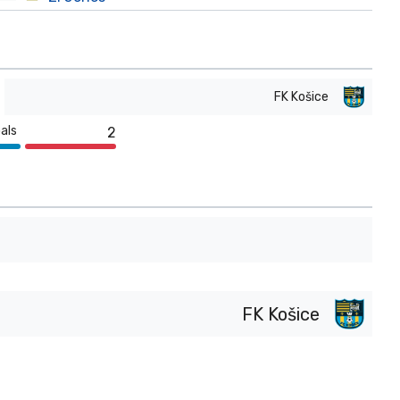
FK Košice
als
2
FK Košice