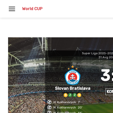
Skoči
World CUP
na
vsebino
Super Liga 2025-20
31 Avg 2
3
Slovan Bratislava
KO
N
Z
Z
N
M. Kukharevych
7'
M. Kukharevych
20'
M. Kukharevych
66'