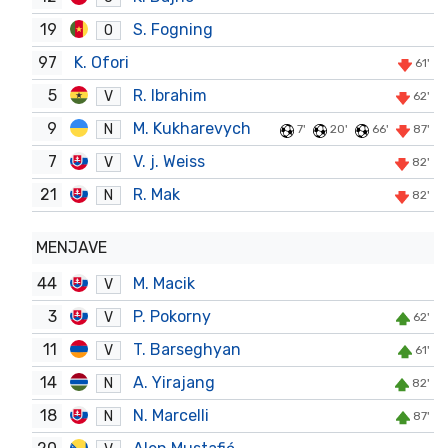
19
S. Fogning
O
97
K. Ofori
61'
5
R. Ibrahim
V
62'
9
M. Kukharevych
N
7'
20'
66'
87'
7
V. j. Weiss
V
82'
21
R. Mak
N
82'
MENJAVE
44
M. Macik
V
3
P. Pokorny
V
62'
11
T. Barseghyan
V
61'
14
A. Yirajang
N
82'
18
N. Marcelli
N
87'