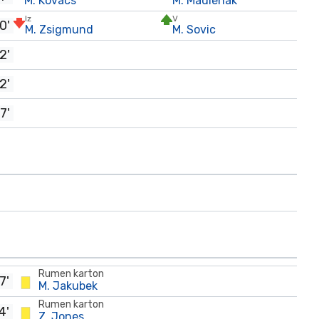
M. Kovacs
M. Madlenak
Iz
V
0'
M. Zsigmund
M. Sovic
2'
2'
7'
Rumen karton
7'
M. Jakubek
Rumen karton
4'
Z. Jones