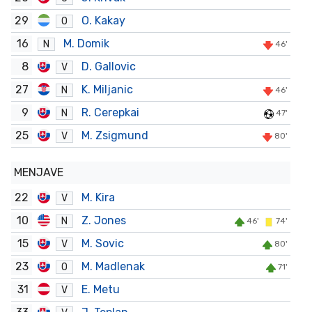
29
O. Kakay
O
16
M. Domik
N
46'
8
D. Gallovic
V
27
K. Miljanic
N
46'
9
R. Cerepkai
N
47'
25
M. Zsigmund
V
80'
MENJAVE
22
M. Kira
V
10
Z. Jones
N
46'
74'
15
M. Sovic
V
80'
23
M. Madlenak
O
71'
31
E. Metu
V