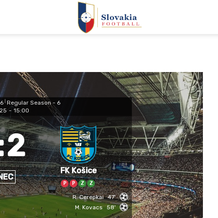
26
|
Regular Season - 6
025
-
15:00
:
2
FK Košice
NEC
P
P
Z
Z
R. Cerepkai
47'
M. Kovacs
58'