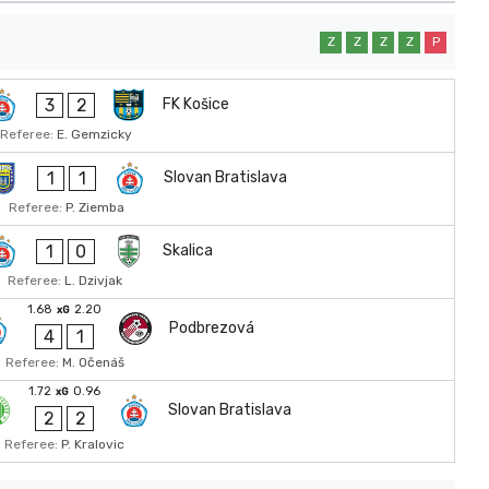
Z
Z
Z
Z
P
3
2
FK Košice
Referee:
E. Gemzicky
1
1
Slovan Bratislava
Referee:
P. Ziemba
1
0
Skalica
Referee:
L. Dzivjak
1.68
2.20
xG
Podbrezová
4
1
Referee:
M. Očenáš
1.72
0.96
xG
Slovan Bratislava
2
2
Referee:
P. Kralovic