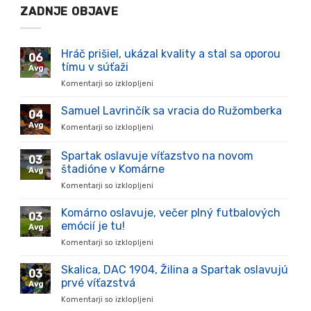
ZADNJE OBJAVE
Hráč prišiel, ukázal kvality a stal sa oporou
06
tímu v súťaži
Avg
Komentarji so izklopljeni
za
Hráč
prišiel,
Samuel Lavrinčík sa vracia do Ružomberka
04
ukázal
Avg
Komentarji so izklopljeni
za
kvality
Samuel
a
Lavrinčík
Spartak oslavuje víťazstvo na novom
stal
03
sa
sa
štadióne v Komárne
Avg
vracia
oporou
Komentarji so izklopljeni
za
do
tímu
Spartak
Ružomberka
v
oslavuje
Komárno oslavuje, večer plný futbalových
súťaži
03
víťazstvo
emócií je tu!
Avg
na
Komentarji so izklopljeni
za
novom
Komárno
štadióne
oslavuje,
Skalica, DAC 1904, Žilina a Spartak oslavujú
v
03
večer
Komárne
prvé víťazstvá
Avg
plný
Komentarji so izklopljeni
za
futbalových