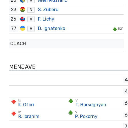
20
Alen Mustafić
V
23
S. Zuberu
N
26
F. Lichy
V
77
D. Ignatenko
V
82'
COACH
MENJAVE
4
4
Iz
V
6
K. Ofori
T. Barseghyan
Iz
V
6
R. Ibrahim
P. Pokorny
7