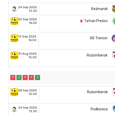
24 Sep 2025
Kežmarok
13:30
20 Sep 2025
Tatran Prešov
16:00
13 Sep 2025
AS Trencin
16:00
31 Avg 2025
Ružomberok
15:00
P
Z
P
P
Z
28 Sep 2025
Ružomberok
15:00
24 Sep 2025
Podkonice
13:30