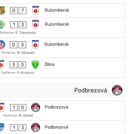
0
7
Ružomberok
1
3
Ružomberok
Referee:
E. Gemzicky
0
3
Ružomberok
Referee:
M. Očenáš
3
3
Žilina
Referee:
P. Kralovic
Podbrezová
1
0
Podbrezová
Referee:
M. Dohal
1
3
Podbrezová