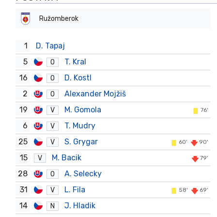
Ružomberok
1
D. Tapaj
5
T. Kral
O
16
D. Kostl
O
2
Alexander Mojžiš
O
19
M. Gomola
V
76'
6
T. Mudry
V
25
S. Grygar
V
60'
90'
15
M. Bacik
V
79'
28
A. Selecky
O
31
L. Fila
V
58'
69'
14
J. Hladik
N