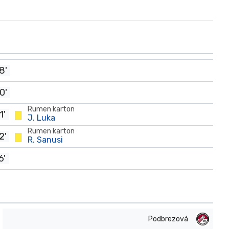
8'
0'
Rumen karton
1'
J. Luka
Rumen karton
2'
R. Sanusi
6'
Podbrezová