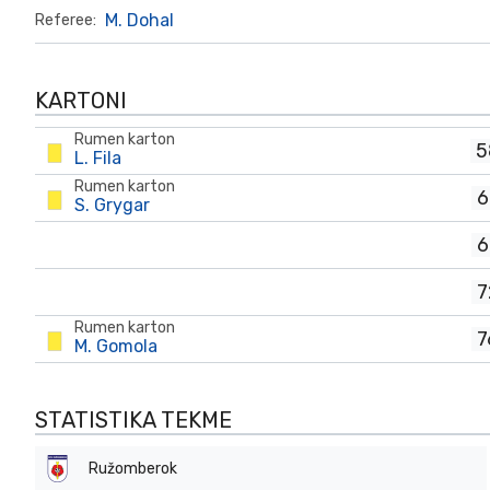
M. Dohal
Referee:
KARTONI
Rumen karton
5
L. Fila
Rumen karton
6
S. Grygar
6
7
Rumen karton
7
M. Gomola
STATISTIKA TEKME
Ružomberok