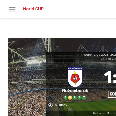
Skoči
World CUP
na
vsebino
Super Liga 2025-20
28 Sep 2
1
Ružomberok
KO
Z
N
Z
Z
Z
A. Tucny
88'
Referee: M. Doh