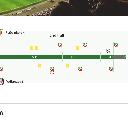
Ružomberok
2nd Half
60'
75'
90'
5'
Podbrezová
8'