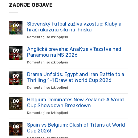
ZADNJE OBJAVE
Slovenský futbal zažíva vzostup: Kluby a
09
hráči ukazujú silu na ihrisku
Jul
Komentarji so izklopljeni
za
Slovenský
futbal
Anglická prevaha: Analýza víťazstva nad
09
zažíva
Panamou na MS 2026
Jul
vzostup:
Komentarji so izklopljeni
za
Kluby
Anglická
a
prevaha:
Drama Unfolds: Egypt and Iran Battle to a
hráči
09
Analýza
ukazujú
Thrilling 1-1 Draw at World Cup 2026
Jul
víťazstva
silu
Komentarji so izklopljeni
za
nad
na
Drama
Panamou
ihrisku
Unfolds:
Belgium Dominates New Zealand: A World
na
09
Egypt
MS
Cup Showdown Breakdown
Jul
and
2026
Komentarji so izklopljeni
za
Iran
Belgium
Battle
Dominates
Spain vs Belgium: Clash of Titans at World
to
08
New
a
Cup 2026!
Jul
Zealand:
Thrilling