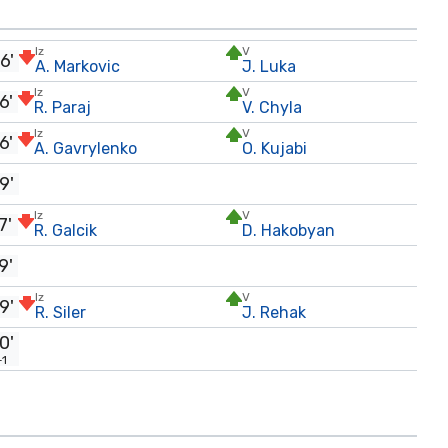
Iz
V
6'
A. Markovic
J. Luka
Iz
V
6'
R. Paraj
V. Chyla
Iz
V
6'
A. Gavrylenko
O. Kujabi
9'
Iz
V
7'
R. Galcik
D. Hakobyan
9'
Iz
V
9'
R. Siler
J. Rehak
0'
+1