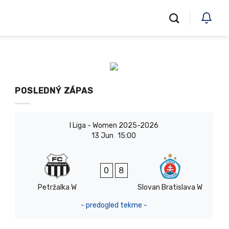
POSLEDNÝ ZÁPAS
I Liga - Women 2025-2026
13 Jun
15:00
0
8
Petržalka W
Slovan Bratislava W
- predogled tekme -