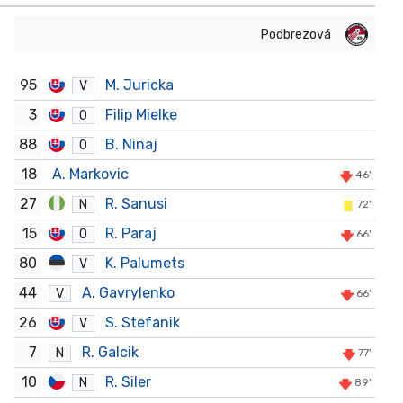
Podbrezová
95
M. Juricka
V
3
Filip Mielke
O
88
B. Ninaj
O
18
A. Markovic
46'
27
R. Sanusi
N
72'
15
R. Paraj
O
66'
80
K. Palumets
V
44
A. Gavrylenko
V
66'
26
S. Stefanik
V
7
R. Galcik
N
77'
10
R. Siler
N
89'