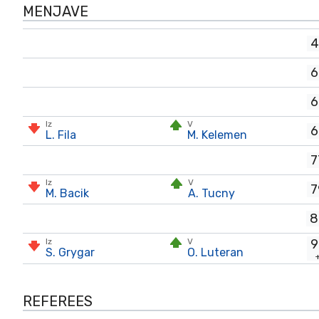
MENJAVE
4
6
6
Iz
V
6
L. Fila
M. Kelemen
7
Iz
V
7
M. Bacik
A. Tucny
8
Iz
V
9
S. Grygar
O. Luteran
REFEREES