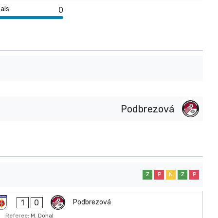
als
0
Podbrezová
Z
P
N
Z
P
1
0
Podbrezová
Referee:
M. Dohal