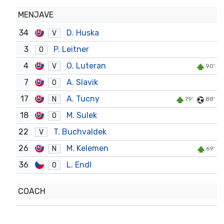
MENJAVE
34
D. Huska
V
3
P. Leitner
O
4
O. Luteran
V
90'
7
A. Slavik
O
17
A. Tucny
N
79'
88'
18
M. Sulek
O
22
T. Buchvaldek
V
26
M. Kelemen
N
69'
36
L. Endl
O
COACH