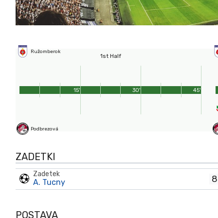
Ružomberok
1st Half
15'
30'
45'
Podbrezová
ZADETKI
Zadetek
8
A. Tucny
POSTAVA