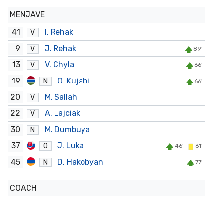
MENJAVE
41
I. Rehak
V
9
J. Rehak
V
89'
13
V. Chyla
V
66'
19
O. Kujabi
N
66'
20
M. Sallah
V
22
A. Lajciak
V
30
M. Dumbuya
N
37
J. Luka
O
46'
61'
45
D. Hakobyan
N
77'
COACH