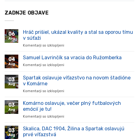
ZADNJE OBJAVE
Hráč prišiel, ukázal kvality a stal sa oporou tímu
06
v súťaži
Avg
Komentarji so izklopljeni
za
Hráč
prišiel,
Samuel Lavrinčík sa vracia do Ružomberka
04
ukázal
Avg
Komentarji so izklopljeni
za
kvality
Samuel
a
Lavrinčík
Spartak oslavuje víťazstvo na novom štadióne
stal
03
sa
sa
v Komárne
Avg
vracia
oporou
Komentarji so izklopljeni
za
do
tímu
Spartak
Ružomberka
v
oslavuje
Komárno oslavuje, večer plný futbalových
súťaži
03
víťazstvo
emócií je tu!
Avg
na
Komentarji so izklopljeni
za
novom
Komárno
štadióne
oslavuje,
Skalica, DAC 1904, Žilina a Spartak oslavujú
v
03
večer
Komárne
prvé víťazstvá
Avg
plný