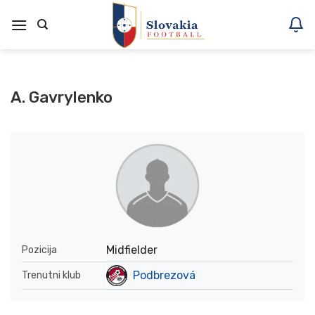
Skoči
na
vsebino
A. Gavrylenko
Midfielder
Pozicija
Podbrezová
Trenutni klub