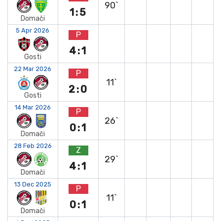
90`
1:5
Domači
5 Apr 2026
P
4:1
Gosti
22 Mar 2026
P
11`
2:0
Gosti
14 Mar 2026
P
26`
0:1
Domači
28 Feb 2026
Z
29`
4:1
Domači
13 Dec 2025
P
11`
0:1
Domači