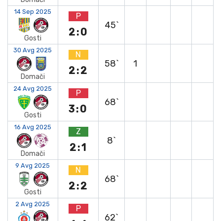
14 Sep 2025
P
45`
2:0
Gosti
30 Avg 2025
N
58`
1
2:2
Domači
24 Avg 2025
P
68`
3:0
Gosti
16 Avg 2025
Z
8`
2:1
Domači
9 Avg 2025
N
68`
2:2
Gosti
2 Avg 2025
P
62`