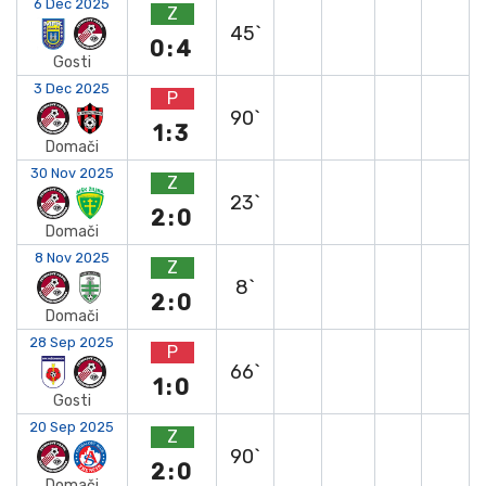
6 Dec 2025
Z
45`
0:4
Gosti
3 Dec 2025
P
90`
1:3
Domači
30 Nov 2025
Z
23`
2:0
Domači
8 Nov 2025
Z
8`
2:0
Domači
28 Sep 2025
P
66`
1:0
Gosti
20 Sep 2025
Z
90`
2:0
Domači