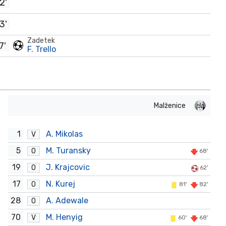
2'
3'
Zadetek
7'
F. Trello
Malženice
1
A. Mikolas
V
5
M. Turansky
O
68'
19
J. Krajcovic
O
62'
17
N. Kurej
O
81'
82'
28
A. Adewale
O
70
M. Henyig
V
60'
68'