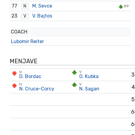
77
M. Sevce
N
89'
23
V. Bajtos
V
COACH
Lubomir Reiter
MENJAVE
Iz
V
3
D. Bordac
O. Kubka
Iz
V
4
N. Cruce-Corcy
N. Sagan
5
6
6