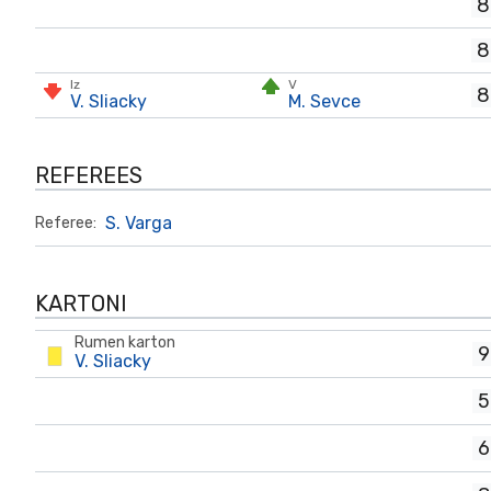
8
8
Iz
V
8
V. Sliacky
M. Sevce
REFEREES
S. Varga
Referee:
KARTONI
Rumen karton
9
V. Sliacky
5
6