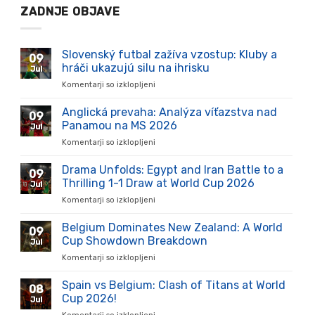
ZADNJE OBJAVE
Slovenský futbal zažíva vzostup: Kluby a
09
hráči ukazujú silu na ihrisku
Jul
Komentarji so izklopljeni
za
Slovenský
futbal
Anglická prevaha: Analýza víťazstva nad
09
zažíva
Panamou na MS 2026
Jul
vzostup:
Komentarji so izklopljeni
za
Kluby
Anglická
a
prevaha:
Drama Unfolds: Egypt and Iran Battle to a
hráči
09
Analýza
ukazujú
Thrilling 1-1 Draw at World Cup 2026
Jul
víťazstva
silu
Komentarji so izklopljeni
za
nad
na
Drama
Panamou
ihrisku
Unfolds:
Belgium Dominates New Zealand: A World
na
09
Egypt
MS
Cup Showdown Breakdown
Jul
and
2026
Komentarji so izklopljeni
za
Iran
Belgium
Battle
Dominates
Spain vs Belgium: Clash of Titans at World
to
08
New
a
Cup 2026!
Jul
Zealand:
Thrilling