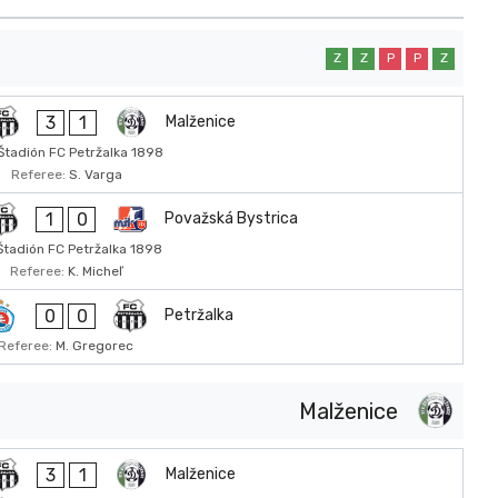
Z
Z
P
P
Z
3
1
Malženice
Štadión FC Petržalka 1898
Referee:
S. Varga
1
0
Považská Bystrica
Štadión FC Petržalka 1898
Referee:
K. Micheľ
0
0
Petržalka
Referee:
M. Gregorec
Malženice
3
1
Malženice