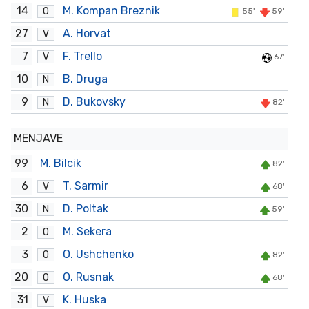
14
M. Kompan Breznik
O
55'
59'
27
A. Horvat
V
7
F. Trello
V
67'
10
B. Druga
N
9
D. Bukovsky
N
82'
MENJAVE
99
M. Bilcik
82'
6
T. Sarmir
V
68'
30
D. Poltak
N
59'
2
M. Sekera
O
3
O. Ushchenko
O
82'
20
O. Rusnak
O
68'
31
K. Huska
V