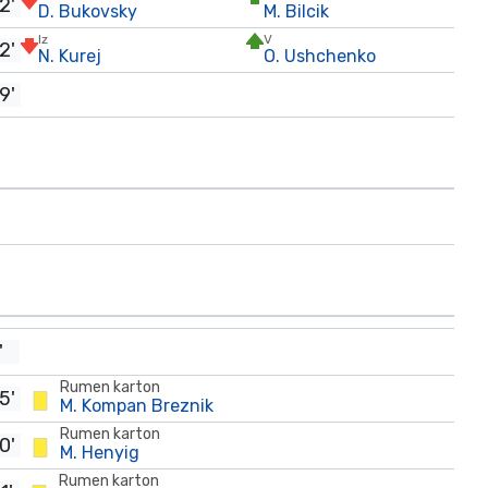
2'
D. Bukovsky
M. Bilcik
Iz
V
2'
N. Kurej
O. Ushchenko
9'
'
Rumen karton
5'
M. Kompan Breznik
Rumen karton
0'
M. Henyig
Rumen karton