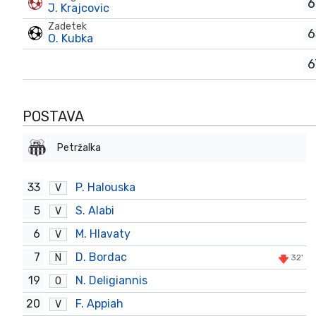
6
J. Krajcovic
Zadetek
6
O. Kubka
6
POSTAVA
Petržalka
33
P. Halouska
V
5
S. Alabi
V
6
M. Hlavaty
V
7
D. Bordac
N
32'
19
N. Deligiannis
O
20
F. Appiah
V