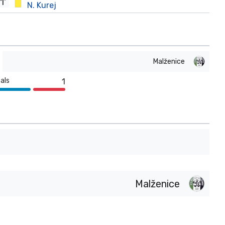
1'
N. Kurej
Malženice
als
1
Malženice