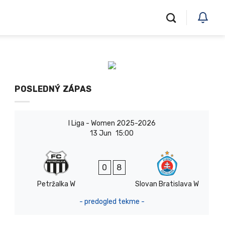
POSLEDNÝ ZÁPAS
I Liga - Women 2025-2026
13 Jun
15:00
0
8
Petržalka W
Slovan Bratislava W
- predogled tekme -