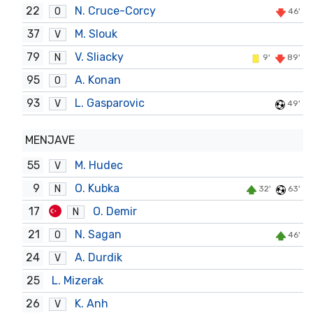
22
N. Cruce-Corcy
O
46'
37
M. Slouk
V
79
V. Sliacky
N
9'
89'
95
A. Konan
O
93
L. Gasparovic
V
49'
MENJAVE
55
M. Hudec
V
9
O. Kubka
N
32'
63'
17
O. Demir
N
21
N. Sagan
O
46'
24
A. Durdik
V
25
L. Mizerak
26
K. Anh
V