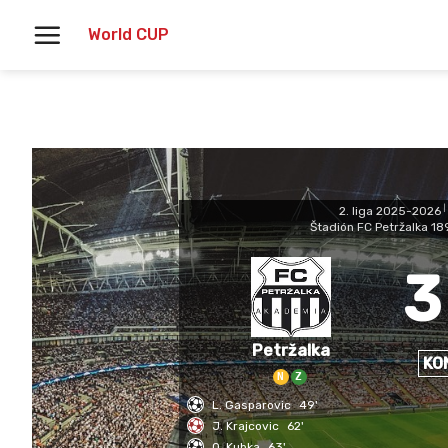
Skoči
World CUP
na
vsebino
2. liga 2025-2026
|
Štadión FC Petržalka 18
3
Petržalka
KO
N
Z
L. Gasparovic
49'
J. Krajcovic
62'
O. Kubka
63'