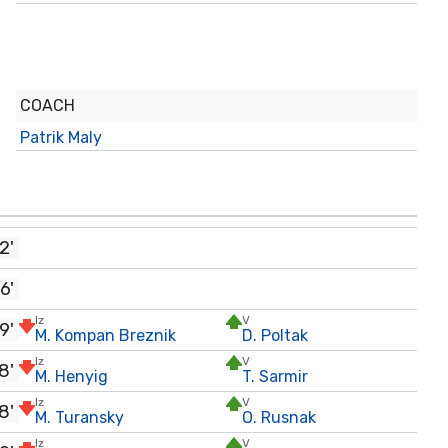
COACH
Patrik Maly
2'
6'
Iz
V
9'
M. Kompan Breznik
D. Poltak
Iz
V
8'
M. Henyig
T. Sarmir
Iz
V
8'
M. Turansky
O. Rusnak
Iz
V