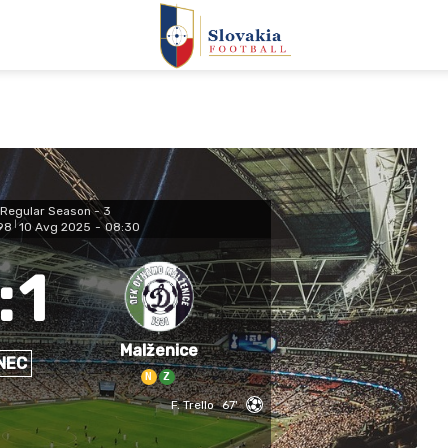
Regular Season - 3
98
|
10 Avg 2025
-
08:30
:
1
Malženice
NEC
N
Z
F. Trello
67'