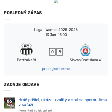
POSLEDNÝ ZÁPAS
I Liga - Women 2025-2026
13 Jun
15:00
0
8
Petržalka W
Slovan Bratislava W
- predogled tekme -
ZADNJE OBJAVE
Hráč prišiel, ukázal kvality a stal sa oporou tímu
06
v súťaži
Avg
Komentarji so izklopljeni
za