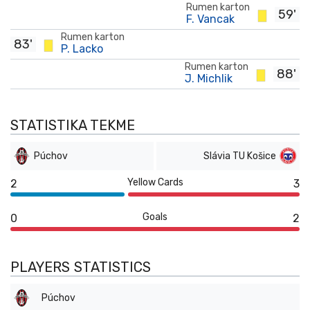
Rumen karton
59'
F. Vancak
Rumen karton
83'
P. Lacko
Rumen karton
88'
J. Michlik
STATISTIKA TEKME
Púchov
Slávia TU Košice
Yellow Cards
2
3
Goals
0
2
PLAYERS STATISTICS
Púchov