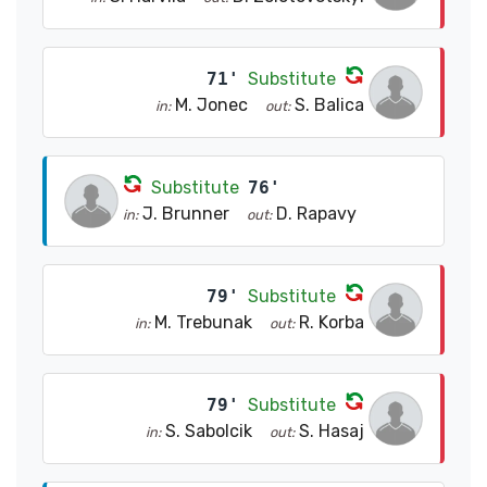
71'
Substitute
M. Jonec
S. Balica
in:
out:
Substitute
76'
J. Brunner
D. Rapavy
in:
out:
79'
Substitute
M. Trebunak
R. Korba
in:
out:
79'
Substitute
S. Sabolcik
S. Hasaj
in:
out: