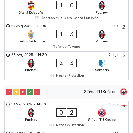
1
0
Stará Ľubovňa
Púchov
Štadión MFK Goral Stará Ľubovňa
27 Avg 2025
-
15:00
Cup
1
3
Lednické Rovne
Púchov
Referee:
T. Vaňo
23 Avg 2025
-
14:30
2. liga
2
3
Púchov
Šamorín
Mestský štadión
Slávia TU Košice
P
N
P
Z
P
13 Sep 2025
-
14:00
2. liga
0
2
Púchov
Slávia TU Košice
Mestský štadión