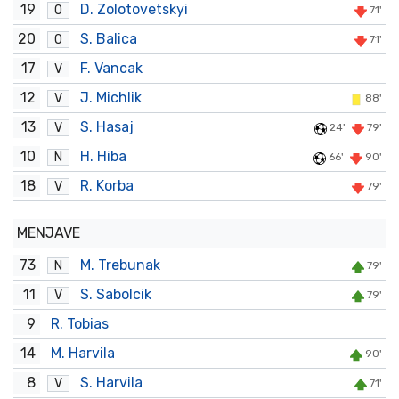
19
D. Zolotovetskyi
O
71'
20
S. Balica
O
71'
17
F. Vancak
V
12
J. Michlik
V
88'
13
S. Hasaj
V
24'
79'
10
H. Hiba
N
66'
90'
18
R. Korba
V
79'
MENJAVE
73
M. Trebunak
N
79'
11
S. Sabolcik
V
79'
9
R. Tobias
14
M. Harvila
90'
8
S. Harvila
V
71'