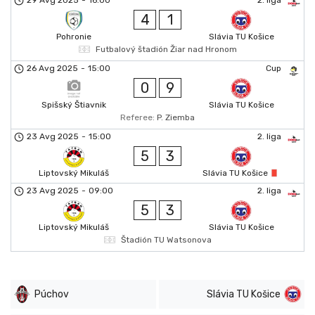
29 Avg 2025
-
16:00
2. liga
4
1
Pohronie
Slávia TU Košice
Futbalový štadión Žiar nad Hronom
26 Avg 2025
-
15:00
Cup
0
9
Spišský Štiavnik
Slávia TU Košice
Referee:
P. Ziemba
23 Avg 2025
-
15:00
2. liga
5
3
Liptovský Mikuláš
Slávia TU Košice
23 Avg 2025
-
09:00
2. liga
5
3
Liptovský Mikuláš
Slávia TU Košice
Štadión TU Watsonova
Púchov
Slávia TU Košice