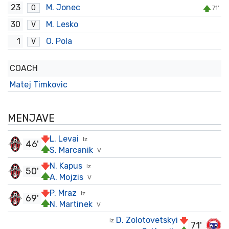
23
M. Jonec
O
71'
30
M. Lesko
V
1
O. Pola
V
COACH
Matej Timkovic
MENJAVE
L. Levai
Iz
46'
S. Marcanik
V
N. Kapus
Iz
50'
A. Mojzis
V
P. Mraz
Iz
69'
N. Martinek
V
D. Zolotovetskyi
Iz
71'