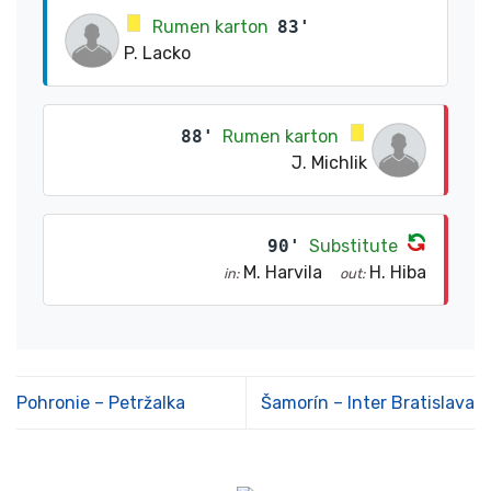
Rumen karton
83'
P. Lacko
88'
Rumen karton
J. Michlik
90'
Substitute
M. Harvila
H. Hiba
in:
out:
Pohronie – Petržalka
Šamorín – Inter Bratislava