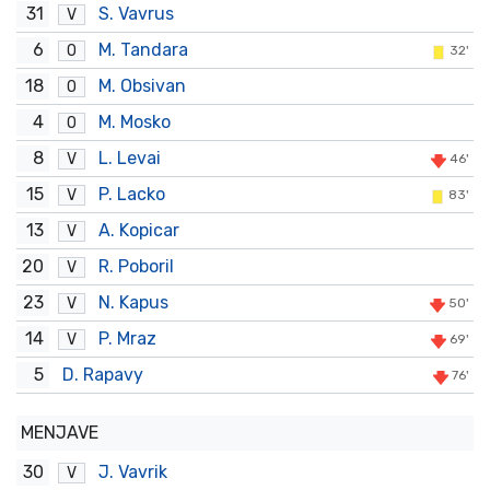
31
S. Vavrus
V
6
M. Tandara
O
32'
18
M. Obsivan
O
4
M. Mosko
O
8
L. Levai
V
46'
15
P. Lacko
V
83'
13
A. Kopicar
V
20
R. Poboril
V
23
N. Kapus
V
50'
14
P. Mraz
V
69'
5
D. Rapavy
76'
MENJAVE
30
J. Vavrik
V