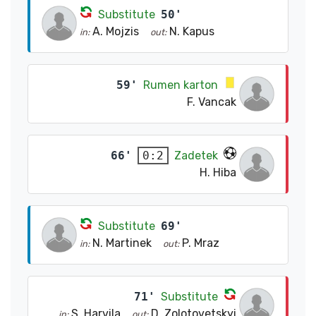
Substitute
50'
A. Mojzis
N. Kapus
in:
out:
59'
Rumen karton
F. Vancak
66'
Zadetek
0:2
H. Hiba
Substitute
69'
N. Martinek
P. Mraz
in:
out:
71'
Substitute
S. Harvila
D. Zolotovetskyi
in:
out: