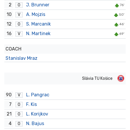
2
J. Brunner
O
76'
10
A. Mojzis
V
50'
12
S. Marcanik
O
46'
16
N. Martinek
V
69'
COACH
Stanislav Mraz
Slávia TU Košice
90
L. Pangrac
V
7
F. Kis
O
21
L. Korijkov
O
4
N. Bajus
O