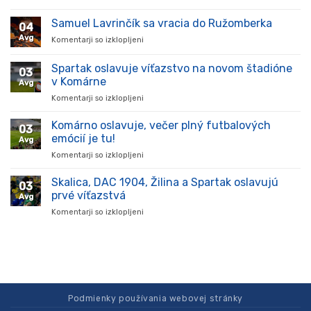
Hráč
prišiel,
Samuel Lavrinčík sa vracia do Ružomberka
04
ukázal
Avg
Komentarji so izklopljeni
za
kvality
Samuel
a
Lavrinčík
Spartak oslavuje víťazstvo na novom štadióne
stal
03
sa
sa
v Komárne
Avg
vracia
oporou
Komentarji so izklopljeni
za
do
tímu
Spartak
Ružomberka
v
oslavuje
Komárno oslavuje, večer plný futbalových
súťaži
03
víťazstvo
emócií je tu!
Avg
na
Komentarji so izklopljeni
za
novom
Komárno
štadióne
oslavuje,
Skalica, DAC 1904, Žilina a Spartak oslavujú
v
03
večer
Komárne
prvé víťazstvá
Avg
plný
Komentarji so izklopljeni
za
futbalových
Skalica,
emócií
DAC
je
1904,
tu!
Žilina
a
Spartak
oslavujú
Podmienky používania webovej stránky
prvé