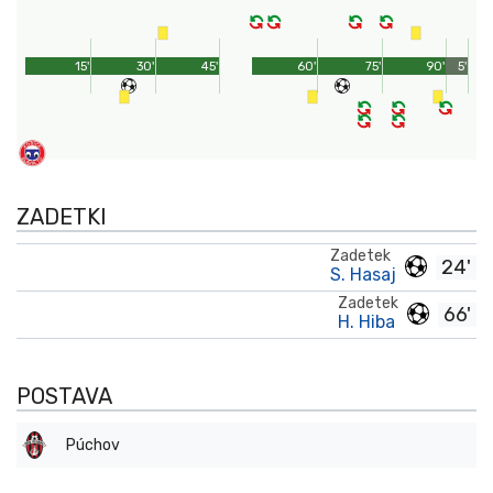
15'
30'
45'
60'
75'
90'
5'
ZADETKI
Zadetek
24'
S. Hasaj
Zadetek
66'
H. Hiba
POSTAVA
Púchov