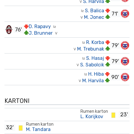
S. Harvila
V
S. Balica
Iz
71'
M. Jonec
V
D. Rapavy
Iz
76'
J. Brunner
V
R. Korba
Iz
79'
M. Trebunak
V
S. Hasaj
Iz
79'
S. Sabolcik
V
H. Hiba
Iz
90'
M. Harvila
V
KARTONI
Rumen karton
23'
L. Korijkov
Rumen karton
32'
M. Tandara