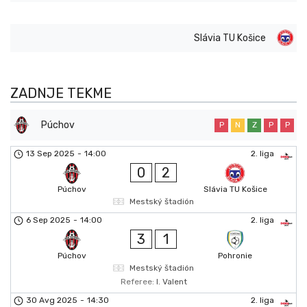
Slávia TU Košice
ZADNJE TEKME
Púchov
P
N
Z
P
P
13 Sep 2025
-
14:00
2. liga
0
2
Púchov
Slávia TU Košice
Mestský štadión
6 Sep 2025
-
14:00
2. liga
3
1
Púchov
Pohronie
Mestský štadión
Referee:
I. Valent
30 Avg 2025
-
14:30
2. liga