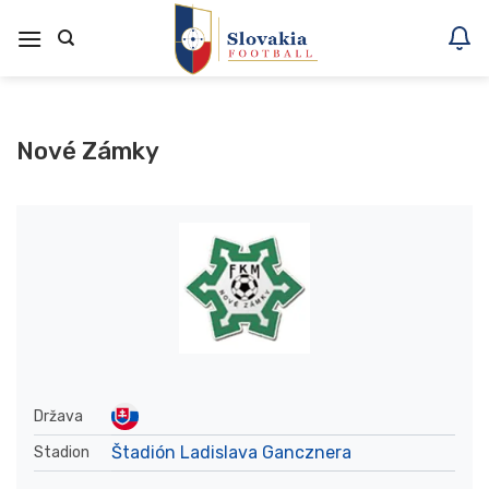
Skoči
na
vsebino
Nové Zámky
Država
Štadión Ladislava Gancznera
Stadion