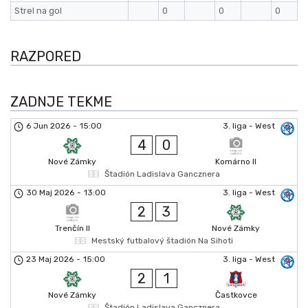
Strel na gol
0
0
0
RAZPORED
ZADNJE TEKME
6 Jun 2026
-
15:00
3. liga - West
4
0
Nové Zámky
Komárno II
Štadión Ladislava Gancznera
30 Maj 2026
-
13:00
3. liga - West
2
3
Trenčín II
Nové Zámky
Mestský futbalový štadión Na Sihoti
23 Maj 2026
-
15:00
3. liga - West
2
1
Nové Zámky
Častkovce
Štadión Ladislava Gancznera