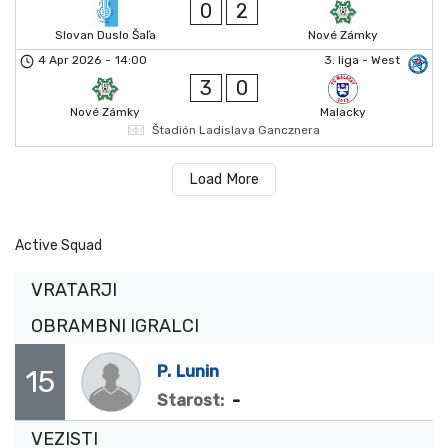
0
2
Slovan Duslo Šaľa
Nové Zámky
4 Apr 2026
-
14:00
3. liga - West
3
0
Nové Zámky
Malacky
Štadión Ladislava Gancznera
Load More
Active Squad
VRATARJI
OBRAMBNI IGRALCI
P.
Lunin
15
-
Starost:
VEZISTI