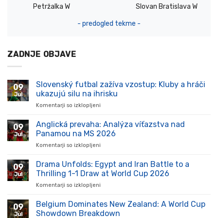
Petržalka W
Slovan Bratislava W
- predogled tekme -
ZADNJE OBJAVE
Slovenský futbal zažíva vzostup: Kluby a hráči
09
ukazujú silu na ihrisku
Jul
Komentarji so izklopljeni
za
Slovenský
futbal
Anglická prevaha: Analýza víťazstva nad
09
zažíva
Panamou na MS 2026
Jul
vzostup:
Komentarji so izklopljeni
za
Kluby
Anglická
a
prevaha:
Drama Unfolds: Egypt and Iran Battle to a
hráči
09
Analýza
ukazujú
Thrilling 1-1 Draw at World Cup 2026
Jul
víťazstva
silu
Komentarji so izklopljeni
za
nad
na
Drama
Panamou
ihrisku
Unfolds:
Belgium Dominates New Zealand: A World Cup
na
09
Egypt
MS
Showdown Breakdown
Jul