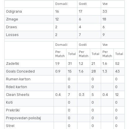
Domači
Gosti
Vse
Odigrana
16
17
33
Zmage
12
6
18
Draws
2
4
6
Losses
2
7
9
Domači
Gosti
Vse
Per
Per
Per
Total
Total
Total
Match
Match
Match
Zadetki
1.9
31
1.2
21
1.6
52
Goals Conceded
0.9
15
1.6
28
1.3
43
Rumen karton
0
0
0
Rdeč karton
0
0
0
Clean Sheets
0.4
7
0.3
5
0.4
12
Koti
0
0
0
Prekrški
0
0
0
Prepovedan položaj
0
0
0
Strel
0
0
0