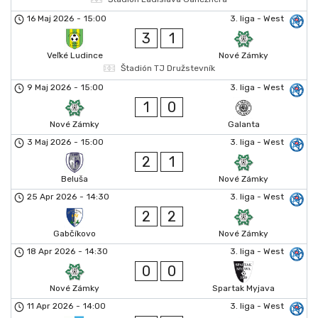
16 Maj 2026
-
15:00
3. liga - West
3
1
Veľké Ludince
Nové Zámky
Štadión TJ Družstevník
9 Maj 2026
-
15:00
3. liga - West
1
0
Nové Zámky
Galanta
3 Maj 2026
-
15:00
3. liga - West
2
1
Beluša
Nové Zámky
25 Apr 2026
-
14:30
3. liga - West
2
2
Gabčíkovo
Nové Zámky
18 Apr 2026
-
14:30
3. liga - West
0
0
Nové Zámky
Spartak Myjava
11 Apr 2026
-
14:00
3. liga - West