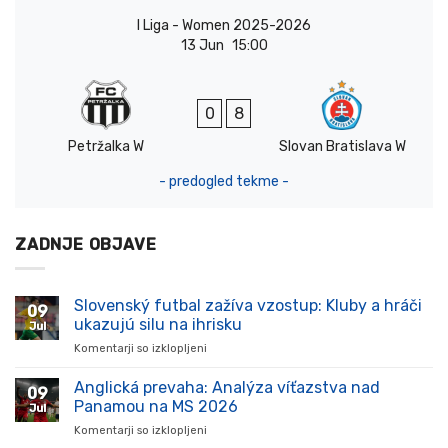
I Liga - Women 2025-2026
13 Jun
15:00
0
8
Petržalka W
Slovan Bratislava W
- predogled tekme -
ZADNJE OBJAVE
Slovenský futbal zažíva vzostup: Kluby a hráči
09
ukazujú silu na ihrisku
Jul
Komentarji so izklopljeni
za
Slovenský
futbal
Anglická prevaha: Analýza víťazstva nad
09
zažíva
Panamou na MS 2026
Jul
vzostup:
Komentarji so izklopljeni
za
Kluby
Anglická