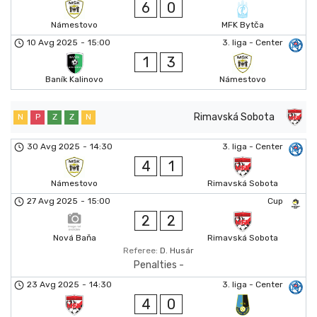
6
0
Námestovo
MFK Bytča
10 Avg 2025
-
15:00
3. liga - Center
1
3
Baník Kalinovo
Námestovo
Rimavská Sobota
N
P
Z
Z
N
30 Avg 2025
-
14:30
3. liga - Center
4
1
Námestovo
Rimavská Sobota
27 Avg 2025
-
15:00
Cup
2
2
Nová Baňa
Rimavská Sobota
Referee:
D. Husár
Penalties -
23 Avg 2025
-
14:30
3. liga - Center
4
0