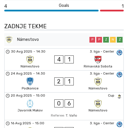
Goals
4
1
ZADNJE TEKME
Námestovo
P
P
Z
N
Z
30 Avg 2025
-
14:30
3. liga - Center
4
1
Námestovo
Rimavská Sobota
24 Avg 2025
-
14:30
3. liga - Center
2
1
Podkonice
Námestovo
20 Avg 2025
-
15:00
Cup
0
6
Javorník Makov
Námestovo
Referee:
T. Vaňo
16 Avg 2025
-
15:00
3. liga - Center