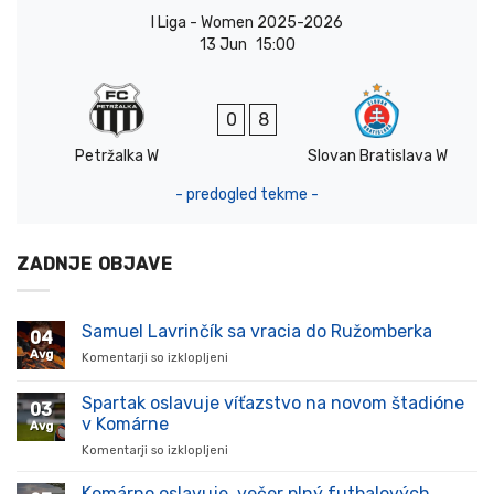
I Liga - Women 2025-2026
13 Jun
15:00
0
8
Petržalka W
Slovan Bratislava W
- predogled tekme -
ZADNJE OBJAVE
Samuel Lavrinčík sa vracia do Ružomberka
04
Avg
Komentarji so izklopljeni
za
Samuel
Lavrinčík
Spartak oslavuje víťazstvo na novom štadióne
03
sa
v Komárne
Avg
vracia
Komentarji so izklopljeni
za
do
Spartak
Ružomberka
oslavuje
Komárno oslavuje, večer plný futbalových