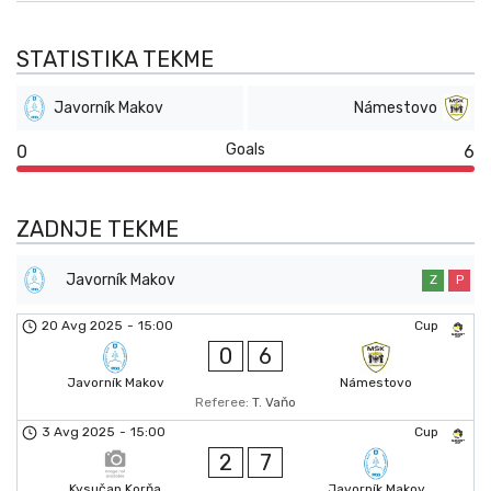
STATISTIKA TEKME
Javorník Makov
Námestovo
Goals
0
6
ZADNJE TEKME
Javorník Makov
Z
P
20 Avg 2025
-
15:00
Cup
0
6
Javorník Makov
Námestovo
Referee:
T. Vaňo
3 Avg 2025
-
15:00
Cup
2
7
Kysučan Korňa
Javorník Makov