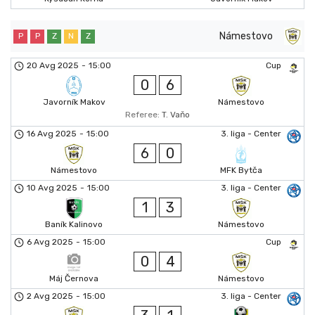
Námestovo
P
P
Z
N
Z
20 Avg 2025
-
15:00
Cup
0
6
Javorník Makov
Námestovo
Referee:
T. Vaňo
16 Avg 2025
-
15:00
3. liga - Center
6
0
Námestovo
MFK Bytča
10 Avg 2025
-
15:00
3. liga - Center
1
3
Baník Kalinovo
Námestovo
6 Avg 2025
-
15:00
Cup
0
4
Máj Černova
Námestovo
2 Avg 2025
-
15:00
3. liga - Center