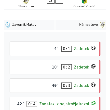
3
1
Námestovo
Oravské Veselé
Javorník Makov
Námestovo
4'
Zadetek
0:1
10'
Zadetek
0:2
40'
Zadetek
0:3
42'
Zadetek iz najstrožje kazni
0:4