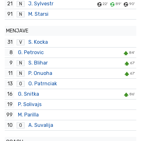
21
J. Sylvestr
N
22'
89'
90'
91
M. Starsi
N
MENJAVE
31
S. Kocka
V
8
G. Petrovic
84'
9
S. Blihar
N
67'
11
P. Onuoha
N
67'
13
O. Patrnciak
O
16
G. Snitka
86'
19
P. Solivajs
99
M. Parilla
10
A. Suvalija
O