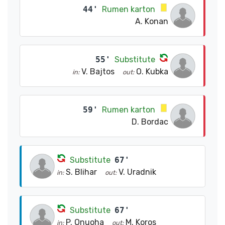
44'
Rumen karton
A. Konan
55'
Substitute
V. Bajtos
O. Kubka
in:
out:
59'
Rumen karton
D. Bordac
Substitute
67'
S. Blihar
V. Uradnik
in:
out:
Substitute
67'
P. Onuoha
M. Koros
in:
out: