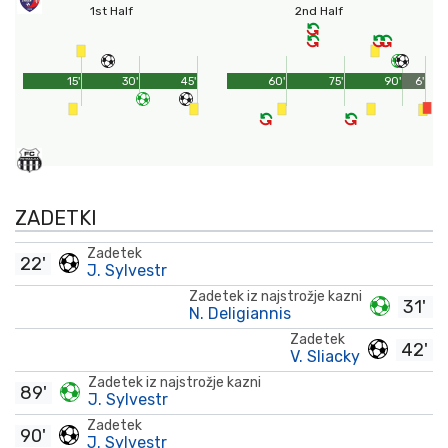
1st Half
2nd Half
15'
30'
45'
60'
75'
90'
6'
ZADETKI
Zadetek
22'
J. Sylvestr
Zadetek iz najstrožje kazni
31'
N. Deligiannis
Zadetek
42'
V. Sliacky
Zadetek iz najstrožje kazni
89'
J. Sylvestr
Zadetek
90'
J. Sylvestr