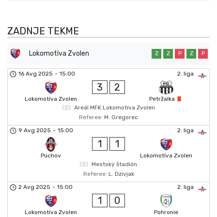
ZADNJE TEKME
Lokomotíva Zvolen
Z
Z
P
Z
P
16 Avg 2025
-
15:00
2. liga
3
2
Lokomotíva Zvolen
Petržalka
Areál MFK Lokomotíva Zvolen
Referee:
M. Gregorec
9 Avg 2025
-
15:00
2. liga
1
1
Púchov
Lokomotíva Zvolen
Mestský štadión
Referee:
L. Dzivjak
2 Avg 2025
-
15:00
2. liga
1
0
Lokomotíva Zvolen
Pohronie