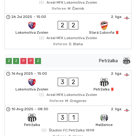
Areál MFK Lokomotíva Zvolen
Referee:
M. Čiernik
26 Jul 2025
-
15:00
2. liga
2
2
Lokomotíva Zvolen
Stará Ľubovňa
Areál MFK Lokomotíva Zvolen
Referee:
D. Blaha
Petržalka
Z
Z
P
P
Z
16 Avg 2025
-
15:00
2. liga
3
2
Lokomotíva Zvolen
Petržalka
Areál MFK Lokomotíva Zvolen
Referee:
M. Gregorec
10 Avg 2025
-
08:30
2. liga
3
1
Petržalka
Malženice
Štadión FC Petržalka 1898