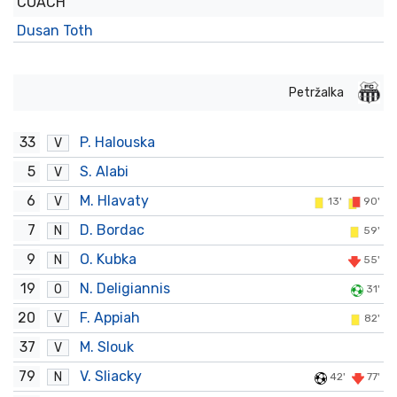
COACH
Dusan Toth
Petržalka
33
P. Halouska
V
5
S. Alabi
V
6
M. Hlavaty
V
13'
90'
7
D. Bordac
N
59'
9
O. Kubka
N
55'
19
N. Deligiannis
O
31'
20
F. Appiah
V
82'
37
M. Slouk
V
79
V. Sliacky
N
42'
77'