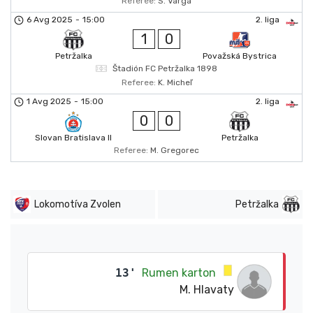
Referee:
S. Varga
6 Avg 2025
-
15:00
2. liga
1
0
Petržalka
Považská Bystrica
Štadión FC Petržalka 1898
Referee:
K. Micheľ
1 Avg 2025
-
15:00
2. liga
0
0
Slovan Bratislava II
Petržalka
Referee:
M. Gregorec
Lokomotíva Zvolen
Petržalka
13'
Rumen karton
M. Hlavaty