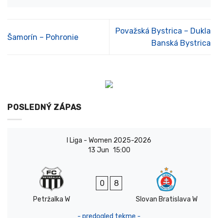
Považská Bystrica – Dukla
Šamorín – Pohronie
Banská Bystrica
POSLEDNÝ ZÁPAS
I Liga - Women 2025-2026
13 Jun
15:00
0
8
Petržalka W
Slovan Bratislava W
- predogled tekme -