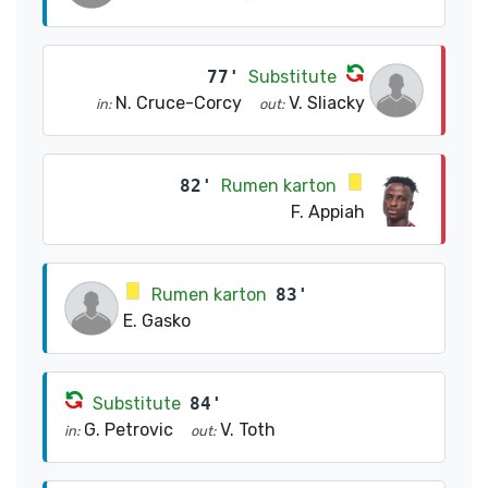
77'
Substitute
N. Cruce-Corcy
V. Sliacky
in:
out:
82'
Rumen karton
F. Appiah
Rumen karton
83'
E. Gasko
Substitute
84'
G. Petrovic
V. Toth
in:
out: