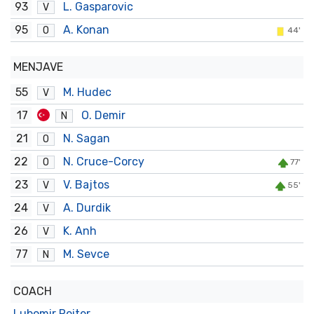
93
L. Gasparovic
V
95
A. Konan
O
44'
MENJAVE
55
M. Hudec
V
17
O. Demir
N
21
N. Sagan
O
22
N. Cruce-Corcy
O
77'
23
V. Bajtos
V
55'
24
A. Durdik
V
26
K. Anh
V
77
M. Sevce
N
COACH
Lubomir Reiter