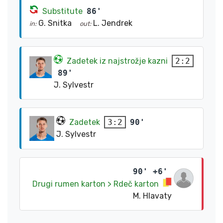
Substitute
86'
G. Snitka
L. Jendrek
in:
out:
Zadetek iz najstrožje kazni
2:2
89'
J. Sylvestr
Zadetek
90'
3:2
J. Sylvestr
90' +6'
Drugi rumen karton > Rdeč karton
M. Hlavaty