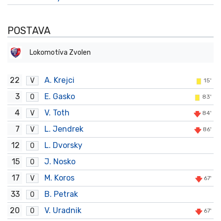
POSTAVA
Lokomotíva Zvolen
22
A. Krejci
V
15'
3
E. Gasko
O
83'
4
V. Toth
V
84'
7
L. Jendrek
V
86'
12
L. Dvorsky
O
15
J. Nosko
O
17
M. Koros
V
67'
33
B. Petrak
O
20
V. Uradnik
O
67'