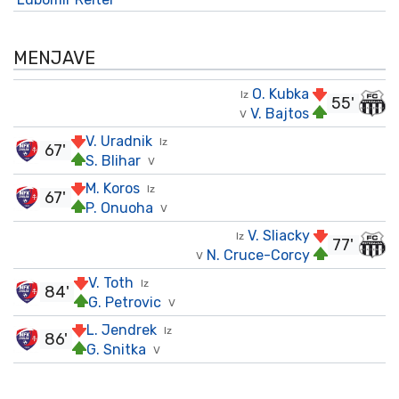
MENJAVE
O. Kubka
Iz
55'
V. Bajtos
V
V. Uradnik
Iz
67'
S. Blihar
V
M. Koros
Iz
67'
P. Onuoha
V
V. Sliacky
Iz
77'
N. Cruce-Corcy
V
V. Toth
Iz
84'
G. Petrovic
V
L. Jendrek
Iz
86'
G. Snitka
V