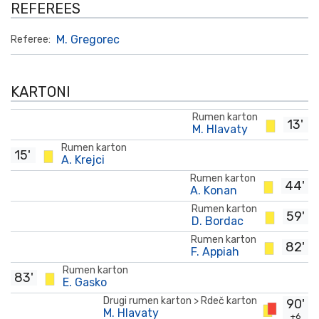
REFEREES
M. Gregorec
Referee:
KARTONI
Rumen karton
13'
M. Hlavaty
Rumen karton
15'
A. Krejci
Rumen karton
44'
A. Konan
Rumen karton
59'
D. Bordac
Rumen karton
82'
F. Appiah
Rumen karton
83'
E. Gasko
Drugi rumen karton > Rdeč karton
90'
M. Hlavaty
+6