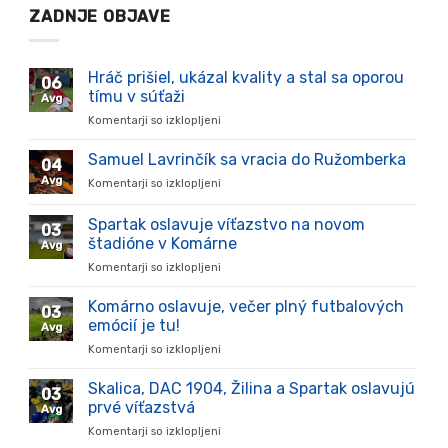
ZADNJE OBJAVE
Hráč prišiel, ukázal kvality a stal sa oporou
06
tímu v súťaži
Avg
Komentarji so izklopljeni
za
Hráč
prišiel,
Samuel Lavrinčík sa vracia do Ružomberka
04
ukázal
Avg
Komentarji so izklopljeni
za
kvality
Samuel
a
Lavrinčík
Spartak oslavuje víťazstvo na novom
stal
03
sa
sa
štadióne v Komárne
Avg
vracia
oporou
Komentarji so izklopljeni
za
do
tímu
Spartak
Ružomberka
v
oslavuje
Komárno oslavuje, večer plný futbalových
súťaži
03
víťazstvo
emócií je tu!
Avg
na
Komentarji so izklopljeni
za
novom
Komárno
štadióne
oslavuje,
Skalica, DAC 1904, Žilina a Spartak oslavujú
v
03
večer
Komárne
prvé víťazstvá
Avg
plný
Komentarji so izklopljeni
za
futbalových