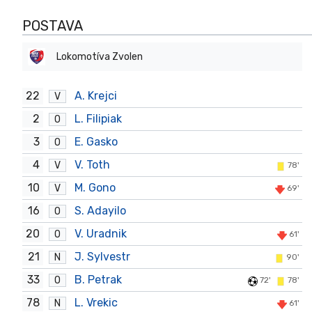
POSTAVA
Lokomotíva Zvolen
22
A. Krejci
V
2
L. Filipiak
O
3
E. Gasko
O
4
V. Toth
V
78'
10
M. Gono
V
69'
16
S. Adayilo
O
20
V. Uradnik
O
61'
21
J. Sylvestr
N
90'
33
B. Petrak
O
72'
78'
78
L. Vrekic
N
61'