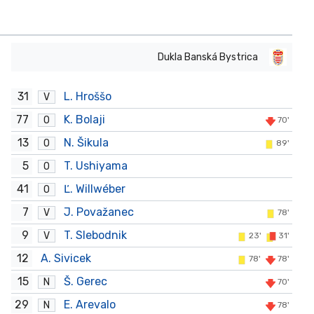
Dukla Banská Bystrica
31
L. Hroššo
V
77
K. Bolaji
O
70'
13
N. Šikula
O
89'
5
T. Ushiyama
O
41
Ľ. Willwéber
O
7
J. Považanec
V
78'
9
T. Slebodnik
V
23'
31'
12
A. Sivicek
78'
78'
15
Š. Gerec
N
70'
29
E. Arevalo
N
78'