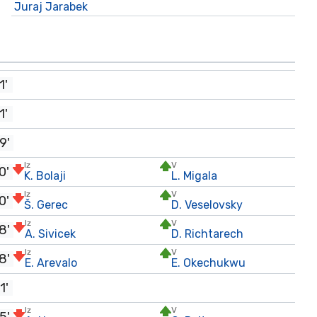
Juraj Jarabek
1'
1'
9'
Iz
V
0'
K. Bolaji
L. Migala
Iz
V
0'
Š. Gerec
D. Veselovsky
Iz
V
8'
A. Sivicek
D. Richtarech
Iz
V
8'
E. Arevalo
E. Okechukwu
1'
Iz
V