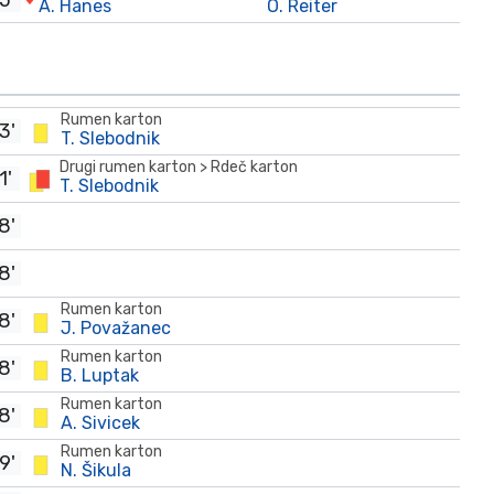
5'
A. Hanes
O. Reiter
Rumen karton
3'
T. Slebodnik
Drugi rumen karton > Rdeč karton
1'
T. Slebodnik
8'
8'
Rumen karton
8'
J. Považanec
Rumen karton
8'
B. Luptak
Rumen karton
8'
A. Sivicek
Rumen karton
9'
N. Šikula