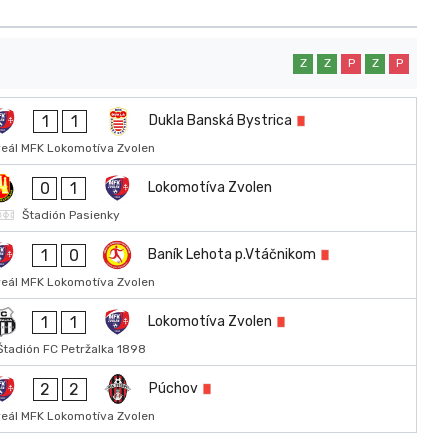
Z
Z
P
Z
P
1
1
Dukla Banská Bystrica
reál MFK Lokomotíva Zvolen
0
1
Lokomotíva Zvolen
Štadión Pasienky
1
0
Baník Lehota p.Vtáčnikom
reál MFK Lokomotíva Zvolen
1
1
Lokomotíva Zvolen
Štadión FC Petržalka 1898
2
2
Púchov
reál MFK Lokomotíva Zvolen