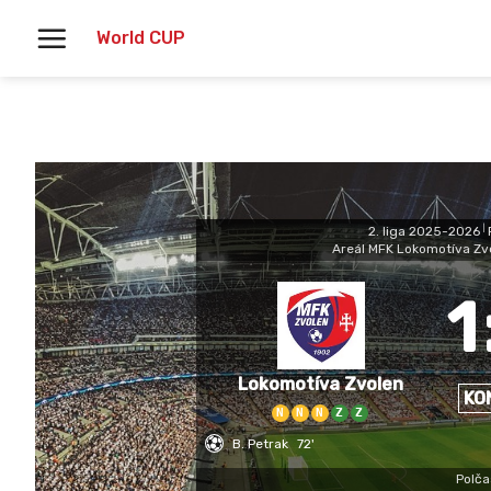
Skoči
World CUP
na
vsebino
2. liga 2025-2026
|
Areál MFK Lokomotíva Zv
1
Lokomotíva Zvolen
KO
N
N
N
Z
Z
B. Petrak
72'
Polča