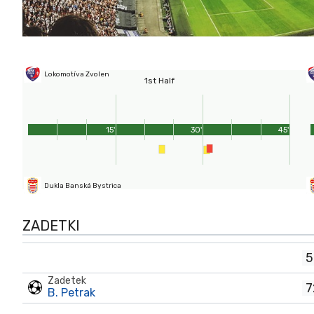
Lokomotíva Zvolen
1st Half
15'
30'
45'
Dukla Banská Bystrica
ZADETKI
5
Zadetek
7
B. Petrak