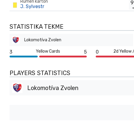
Rumen karton
9
J. Sylvestr
STATISTIKA TEKME
Lokomotíva Zvolen
Yellow Cards
2d Yellow 
3
5
0
PLAYERS STATISTICS
Lokomotíva Zvolen