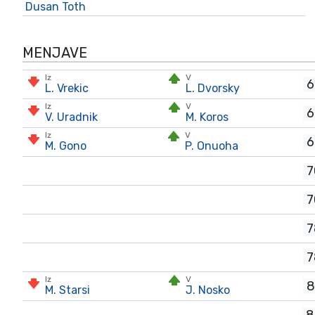
Dusan Toth
MENJAVE
Iz
V
6
L. Vrekic
L. Dvorsky
Iz
V
6
V. Uradnik
M. Koros
Iz
V
6
M. Gono
P. Onuoha
7
7
7
7
Iz
V
8
M. Starsi
J. Nosko