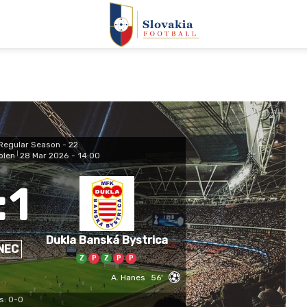
Regular Season - 22
olen
|
28 Mar 2026
-
14:00
:
1
Dukla Banská Bystrica
NEC
Z
P
Z
P
P
A. Hanes
56'
s: 0-0