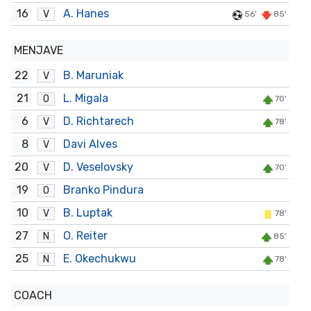
16
A. Hanes
V
56'
85'
MENJAVE
22
B. Maruniak
V
21
L. Migala
O
70'
6
D. Richtarech
V
78'
8
Davi Alves
V
20
D. Veselovsky
V
70'
19
Branko Pindura
O
10
B. Luptak
V
78'
27
O. Reiter
N
85'
25
E. Okechukwu
N
78'
COACH