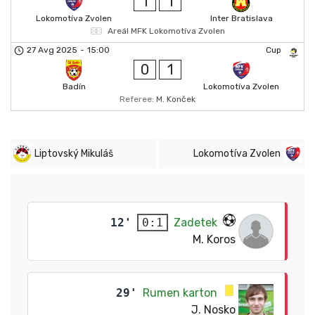
1
1
Lokomotíva Zvolen
Inter Bratislava
Areál MFK Lokomotíva Zvolen
27 Avg 2025
-
15:00
Cup
0
1
Badín
Lokomotíva Zvolen
Referee:
M. Konček
Liptovský Mikuláš
Lokomotíva Zvolen
12'
Zadetek
0:1
M. Koros
29'
Rumen karton
J. Nosko