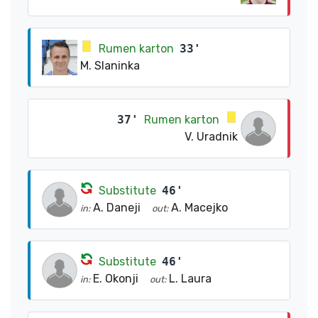
Rumen karton
33'
M. Slaninka
37'
Rumen karton
V. Uradnik
Substitute
46'
A. Daneji
A. Macejko
in:
out:
Substitute
46'
E. Okonji
L. Laura
in:
out: