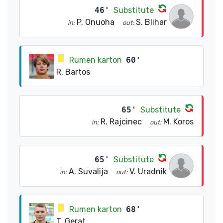
46'
Substitute
P. Onuoha
S. Blihar
in:
out:
Rumen karton
60'
R. Bartos
65'
Substitute
R. Rajcinec
M. Koros
in:
out:
65'
Substitute
A. Suvalija
V. Uradnik
in:
out:
Rumen karton
68'
T. Gerat