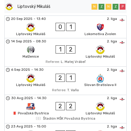
Liptovský Mikuláš
N
Z
N
Z
P
20 Sep 2025
-
13:40
2. liga
0
1
Liptovský Mikuláš
Lokomotíva Zvolen
14 Sep 2025
-
08:30
2. liga
1
2
Malženice
Liptovský Mikuláš
Referee:
L. Matej Vrábeľ
6 Sep 2025
-
14:30
2. liga
2
1
Liptovský Mikuláš
Slovan Bratislava II
Referee:
T. Vaňo
30 Avg 2025
-
14:30
2. liga
2
2
Považská Bystrica
Liptovský Mikuláš
Štadión MŠK Považská Bystrica
23 Avg 2025
-
15:00
2. liga