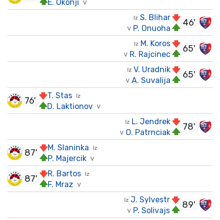
E. Okonji
V
S. Blihar
Iz
46'
P. Onuoha
V
M. Koros
Iz
65'
R. Rajcinec
V
V. Uradnik
Iz
65'
A. Suvalija
V
T. Stas
Iz
76'
D. Laktionov
V
L. Jendrek
Iz
78'
O. Patrnciak
V
M. Slaninka
Iz
87'
P. Majercik
V
R. Bartos
Iz
87'
F. Mraz
V
J. Sylvestr
Iz
89'
P. Solivajs
V