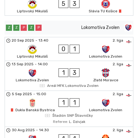
5
3
Liptovský Mikuláš
Slávia TU Košice
Lokomotíva Zvolen
Z
Z
P
Z
P
20 Sep 2025
-
13:40
2. liga
0
1
Liptovský Mikuláš
Lokomotíva Zvolen
13 Sep 2025
-
14:00
2. liga
1
3
Lokomotíva Zvolen
Zlaté Moravce
Areál MFK Lokomotíva Zvolen
5 Sep 2025
-
15:00
2. liga
1
1
Dukla Banská Bystrica
Lokomotíva Zvolen
Štadión SNP Štiavničky
Referee:
L. Dzivjak
30 Avg 2025
-
14:30
2. liga