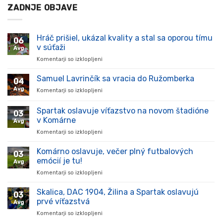
ZADNJE OBJAVE
Hráč prišiel, ukázal kvality a stal sa oporou tímu
06
v súťaži
Avg
Komentarji so izklopljeni
za
Hráč
prišiel,
Samuel Lavrinčík sa vracia do Ružomberka
04
ukázal
Avg
Komentarji so izklopljeni
za
kvality
Samuel
a
Lavrinčík
Spartak oslavuje víťazstvo na novom štadióne
stal
03
sa
sa
v Komárne
Avg
vracia
oporou
Komentarji so izklopljeni
za
do
tímu
Spartak
Ružomberka
v
oslavuje
Komárno oslavuje, večer plný futbalových
súťaži
03
víťazstvo
emócií je tu!
Avg
na
Komentarji so izklopljeni
za
novom
Komárno
štadióne
oslavuje,
Skalica, DAC 1904, Žilina a Spartak oslavujú
v
03
večer
Komárne
prvé víťazstvá
Avg
plný
Komentarji so izklopljeni
za
futbalových
Skalica,