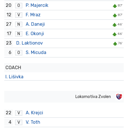
20
P. Majercik
O
87'
12
F. Mraz
V
87'
27
A. Daneji
N
46'
17
E. Okonji
N
46'
23
D. Laktionov
76'
6
S. Micuda
O
COACH
I. Lišivka
Lokomotíva Zvolen
22
A. Krejci
V
4
V. Toth
V