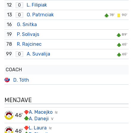
12
L. Filipiak
O
13
O. Patrnciak
O
78'
90'
16
G. Snitka
19
P. Solivajs
89'
78
R. Rajcinec
65'
99
A. Suvalija
O
65'
COACH
D. Tóth
MENJAVE
A. Macejko
Iz
46'
A. Daneji
V
L. Laura
Iz
46'