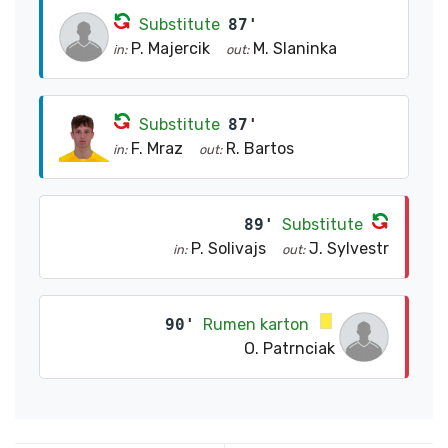
Substitute
87'
P. Majercik
M. Slaninka
in:
out:
Substitute
87'
F. Mraz
R. Bartos
in:
out:
89'
Substitute
P. Solivajs
J. Sylvestr
in:
out:
90'
Rumen karton
O. Patrnciak