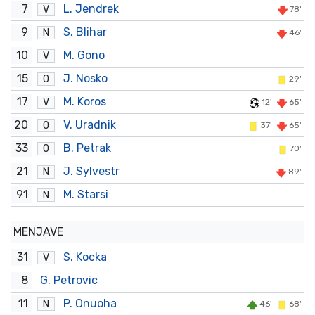
7
L. Jendrek
V
78'
9
S. Blihar
N
46'
10
M. Gono
V
15
J. Nosko
O
29'
17
M. Koros
V
12'
65'
20
V. Uradnik
O
37'
65'
33
B. Petrak
O
70'
21
J. Sylvestr
N
89'
91
M. Starsi
N
MENJAVE
31
S. Kocka
V
8
G. Petrovic
11
P. Onuoha
N
46'
68'