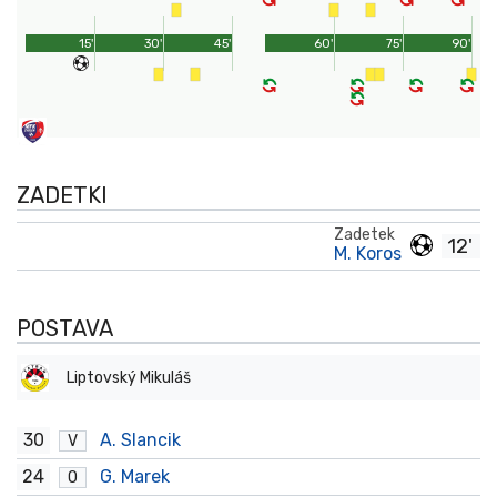
15'
30'
45'
60'
75'
90'
ZADETKI
Zadetek
12'
M. Koros
POSTAVA
Liptovský Mikuláš
30
A. Slancik
V
24
G. Marek
O