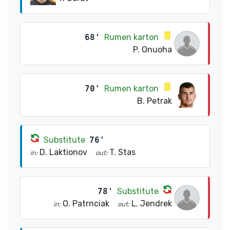
68'
Rumen karton
P. Onuoha
70'
Rumen karton
B. Petrak
Substitute
76'
D. Laktionov
T. Stas
in:
out:
78'
Substitute
O. Patrnciak
L. Jendrek
in:
out: