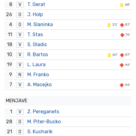
8
T. Gerat
V
68'
26
J. Holp
O
4
M. Slaninka
O
33'
87'
11
T. Stas
V
76'
18
S. Gladis
V
10
R. Bartos
V
60'
87'
19
L. Laura
V
46'
9
M. Franko
N
7
A. Macejko
V
46'
MENJAVE
1
Z. Pereganets
V
28
M. Piter-Bucko
O
21
S. Kucharik
O