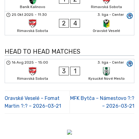
Baník Kalinovo
Rimavská Sobota
25 Okt 2025
-
11:30
3. liga - Center
2
4
Rimavská Sobota
Oravské Veselé
HEAD TO HEAD MATCHES
16 Avg 2025
-
15:00
3. liga - Center
3
1
Rimavská Sobota
Kysucké Nové Mesto
Oravské Veselé – Fomat
MFK Bytča – Námestovo ?:?
Martin ?:? – 2026-03-21
– 2026-03-21