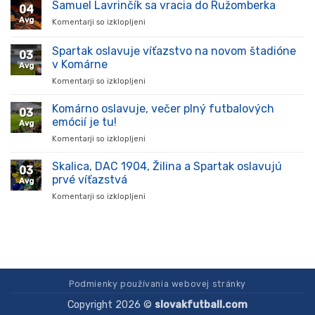
prišiel,
Samuel Lavrinčík sa vracia do Ružomberka
04
ukázal
Avg
Komentarji so izklopljeni
za
kvality
Samuel
a
Lavrinčík
Spartak oslavuje víťazstvo na novom štadióne
stal
03
sa
sa
v Komárne
Avg
vracia
oporou
Komentarji so izklopljeni
za
do
tímu
Spartak
Ružomberka
v
oslavuje
Komárno oslavuje, večer plný futbalových
súťaži
03
víťazstvo
emócií je tu!
Avg
na
Komentarji so izklopljeni
za
novom
Komárno
štadióne
oslavuje,
Skalica, DAC 1904, Žilina a Spartak oslavujú
v
03
večer
Komárne
prvé víťazstvá
Avg
plný
Komentarji so izklopljeni
za
futbalových
Skalica,
emócií
DAC
je
1904,
tu!
Žilina
a
Spartak
oslavujú
Podmienky používania webovej stránky
prvé
Copyright 2026 ©
slovakfutball.com
víťazstvá