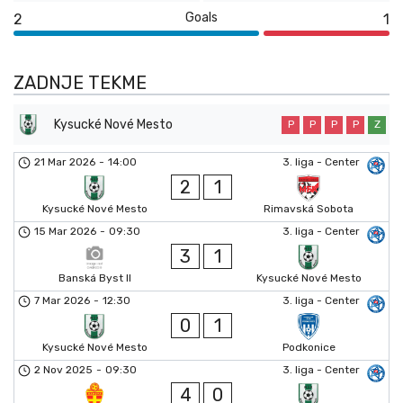
Goals
2
1
ZADNJE TEKME
Kysucké Nové Mesto
P
P
P
P
Z
21 Mar 2026
-
14:00
3. liga - Center
2
1
Kysucké Nové Mesto
Rimavská Sobota
15 Mar 2026
-
09:30
3. liga - Center
3
1
Banská Byst II
Kysucké Nové Mesto
7 Mar 2026
-
12:30
3. liga - Center
0
1
Kysucké Nové Mesto
Podkonice
2 Nov 2025
-
09:30
3. liga - Center
4
0