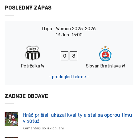
POSLEDNÝ ZÁPAS
I Liga - Women 2025-2026
13 Jun
15:00
0
8
Petržalka W
Slovan Bratislava W
- predogled tekme -
ZADNJE OBJAVE
Hráč prišiel, ukázal kvality a stal sa oporou tímu
06
v súťaži
Avg
Komentarji so izklopljeni
za
Hráč