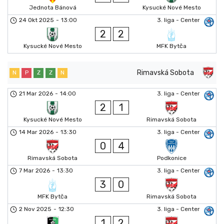
Jednota Bánová
Kysucké Nové Mesto
24 Okt 2025
-
13:00
3. liga - Center
2
2
Kysucké Nové Mesto
MFK Bytča
Rimavská Sobota
N
P
Z
Z
N
21 Mar 2026
-
14:00
3. liga - Center
2
1
Kysucké Nové Mesto
Rimavská Sobota
14 Mar 2026
-
13:30
3. liga - Center
0
4
Rimavská Sobota
Podkonice
7 Mar 2026
-
13:30
3. liga - Center
3
0
MFK Bytča
Rimavská Sobota
2 Nov 2025
-
12:30
3. liga - Center
1
2