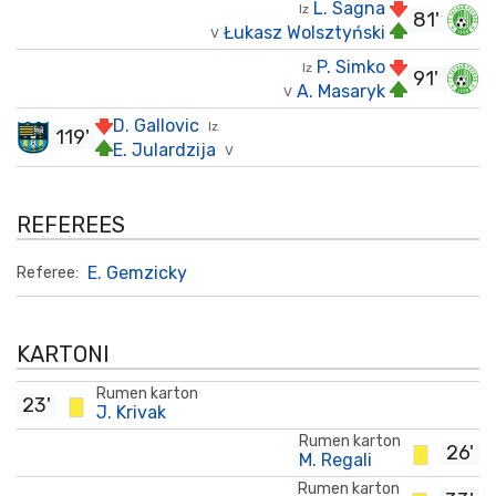
L. Sagna
Iz
81'
Łukasz Wolsztyński
V
P. Simko
Iz
91'
A. Masaryk
V
D. Gallovic
Iz
119'
E. Julardzija
V
REFEREES
E. Gemzicky
Referee:
KARTONI
Rumen karton
23'
J. Krivak
Rumen karton
26'
M. Regali
Rumen karton