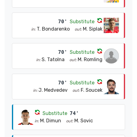
70'
Substitute
T. Bondarenko
M. Siplak
in:
out:
70'
Substitute
S. Tatolna
M. Romling
in:
out:
70'
Substitute
J. Medvedev
F. Soucek
in:
out:
Substitute
74'
M. Dimun
M. Sovic
in:
out: