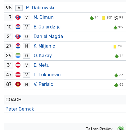
98
M. Dabrowski
V
7
M. Dimun
V
74'
90'
99'
10
E. Julardzija
V
119'
21
Daniel Magda
O
27
K. Miljanic
N
120'
29
O. Kakay
O
74'
31
E. Metu
V
47
L. Lukacevic
V
63'
87
V. Perisic
N
63'
COACH
Peter Cernak
Tatran Prešov