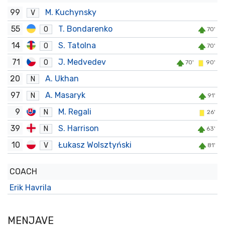
99
M. Kuchynsky
V
55
T. Bondarenko
O
70'
14
S. Tatolna
O
70'
71
J. Medvedev
O
70'
90'
20
A. Ukhan
N
97
A. Masaryk
N
91'
9
M. Regali
N
26'
39
S. Harrison
N
63'
10
Łukasz Wolsztyński
V
81'
COACH
Erik Havrila
MENJAVE