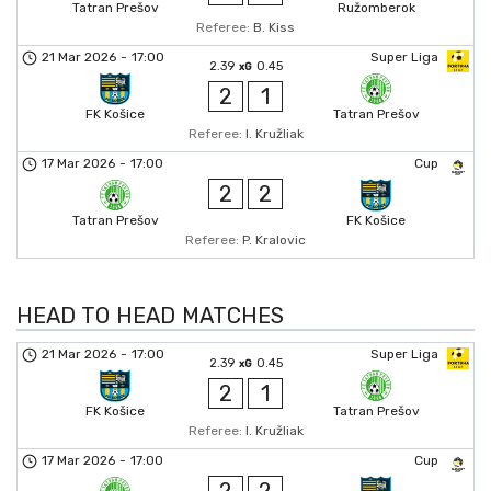
Tatran Prešov
Ružomberok
Referee:
B. Kiss
21 Mar 2026
-
17:00
Super Liga
2.39
0.45
xG
2
1
FK Košice
Tatran Prešov
Referee:
I. Kružliak
17 Mar 2026
-
17:00
Cup
2
2
Tatran Prešov
FK Košice
Referee:
P. Kralovic
HEAD TO HEAD MATCHES
21 Mar 2026
-
17:00
Super Liga
2.39
0.45
xG
2
1
FK Košice
Tatran Prešov
Referee:
I. Kružliak
17 Mar 2026
-
17:00
Cup