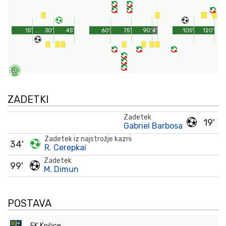
15'
30'
45'
60'
75'
90'
4'
105'
120'
ZADETKI
Zadetek
19'
Gabriel Barbosa
Zadetek iz najstrožje kazni
34'
R. Cerepkai
Zadetek
99'
M. Dimun
POSTAVA
FK Košice