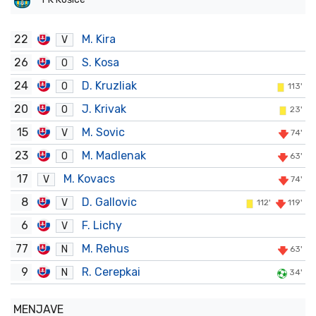
22
M. Kira
V
26
S. Kosa
O
24
D. Kruzliak
O
113'
20
J. Krivak
O
23'
15
M. Sovic
V
74'
23
M. Madlenak
O
63'
17
M. Kovacs
V
74'
8
D. Gallovic
V
112'
119'
6
F. Lichy
V
77
M. Rehus
N
63'
9
R. Cerepkai
N
34'
MENJAVE