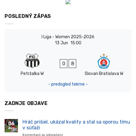
POSLEDNÝ ZÁPAS
I Liga - Women 2025-2026
13 Jun
15:00
0
8
Petržalka W
Slovan Bratislava W
- predogled tekme -
ZADNJE OBJAVE
Hráč prišiel, ukázal kvality a stal sa oporou tímu
06
v súťaži
Avg
Komentarji so izklopljeni
za