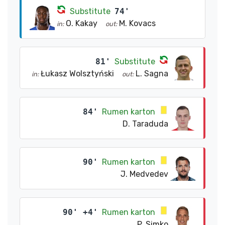
Substitute
74'
O. Kakay
M. Kovacs
in:
out:
81'
Substitute
Łukasz Wolsztyński
L. Sagna
in:
out:
84'
Rumen karton
D. Taraduda
90'
Rumen karton
J. Medvedev
90' +4'
Rumen karton
P. Simko