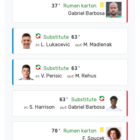
37'
Rumen karton
Gabriel Barbosa
Substitute
63'
L. Lukacevic
M. Madlenak
in:
out:
Substitute
63'
V. Perisic
M. Rehus
in:
out:
63'
Substitute
S. Harrison
Gabriel Barbosa
in:
out:
70'
Rumen karton
F. Soucek