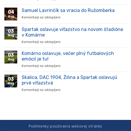
Hráč
prišiel,
Samuel Lavrinčík sa vracia do Ružomberka
04
ukázal
Avg
Komentarji so izklopljeni
za
kvality
Samuel
a
Lavrinčík
Spartak oslavuje víťazstvo na novom štadióne
stal
03
sa
sa
v Komárne
Avg
vracia
oporou
Komentarji so izklopljeni
za
do
tímu
Spartak
Ružomberka
v
oslavuje
Komárno oslavuje, večer plný futbalových
súťaži
03
víťazstvo
emócií je tu!
Avg
na
Komentarji so izklopljeni
za
novom
Komárno
štadióne
oslavuje,
Skalica, DAC 1904, Žilina a Spartak oslavujú
v
03
večer
Komárne
prvé víťazstvá
Avg
plný
Komentarji so izklopljeni
za
futbalových
Skalica,
emócií
DAC
je
1904,
tu!
Žilina
a
Spartak
oslavujú
Podmienky používania webovej stránky
prvé