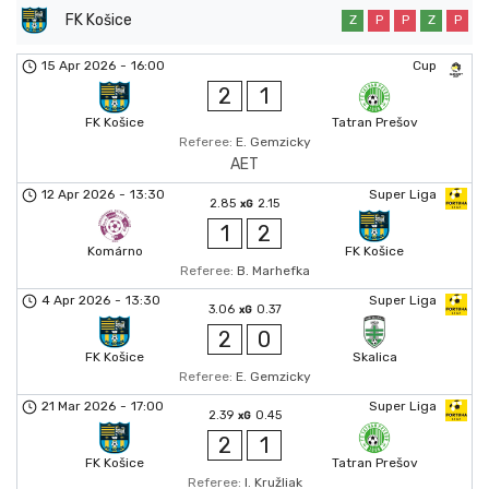
FK Košice
Z
P
P
Z
P
15 Apr 2026
-
16:00
Cup
2
1
FK Košice
Tatran Prešov
Referee:
E. Gemzicky
AET
12 Apr 2026
-
13:30
Super Liga
2.85
2.15
xG
1
2
Komárno
FK Košice
Referee:
B. Marhefka
4 Apr 2026
-
13:30
Super Liga
3.06
0.37
xG
2
0
FK Košice
Skalica
Referee:
E. Gemzicky
21 Mar 2026
-
17:00
Super Liga
2.39
0.45
xG
2
1
FK Košice
Tatran Prešov
Referee:
I. Kružliak