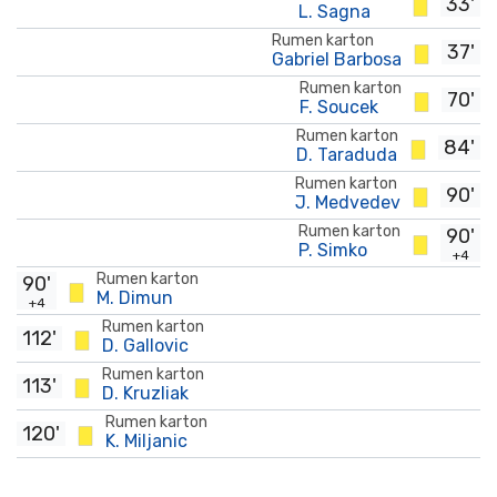
33'
L. Sagna
Rumen karton
37'
Gabriel Barbosa
Rumen karton
70'
F. Soucek
Rumen karton
84'
D. Taraduda
Rumen karton
90'
J. Medvedev
Rumen karton
90'
P. Simko
+4
Rumen karton
90'
M. Dimun
+4
Rumen karton
112'
D. Gallovic
Rumen karton
113'
D. Kruzliak
Rumen karton
120'
K. Miljanic