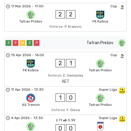
17 Mar 2026
-
17:00
Cup
2
2
Tatran Prešov
FK Košice
Referee:
P. Kralovic
Tatran Prešov
Z
P
N
Z
P
15 Apr 2026
-
16:00
Cup
2
1
FK Košice
Tatran Prešov
Referee:
E. Gemzicky
AET
11 Apr 2026
-
13:30
Super Liga
1
0
AS Trencin
Tatran Prešov
Referee:
F. Glova
4 Apr 2026
-
13:30
Super Liga
2.71
0.99
xG
0
0