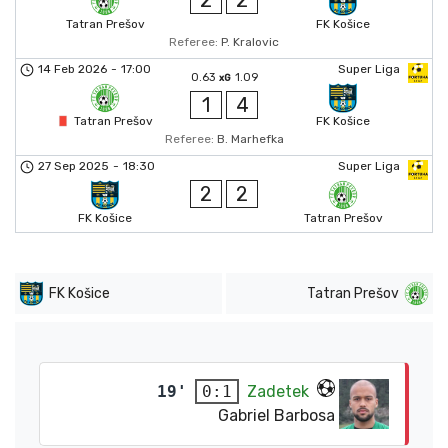
2
2
Tatran Prešov
FK Košice
Referee:
P. Kralovic
14 Feb 2026
-
17:00
Super Liga
0.63
1.09
xG
1
4
Tatran Prešov
FK Košice
Referee:
B. Marhefka
27 Sep 2025
-
18:30
Super Liga
2
2
FK Košice
Tatran Prešov
FK Košice
Tatran Prešov
19'
Zadetek
0:1
Gabriel Barbosa