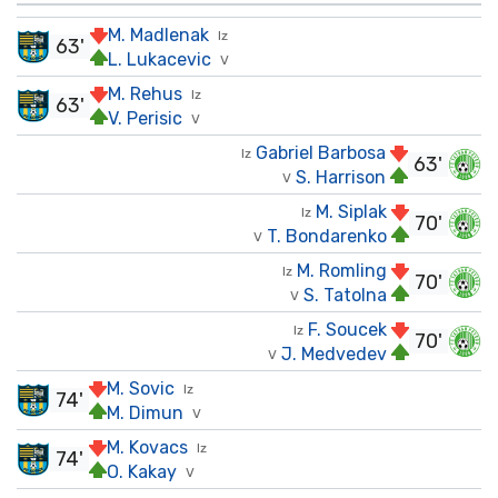
M. Madlenak
Iz
63'
L. Lukacevic
V
M. Rehus
Iz
63'
V. Perisic
V
Gabriel Barbosa
Iz
63'
S. Harrison
V
M. Siplak
Iz
70'
T. Bondarenko
V
M. Romling
Iz
70'
S. Tatolna
V
F. Soucek
Iz
70'
J. Medvedev
V
M. Sovic
Iz
74'
M. Dimun
V
M. Kovacs
Iz
74'
O. Kakay
V