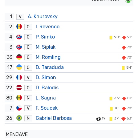
1
A. Knurovsky
V
2
I. Revenco
O
4
P. Simko
O
90'
91'
3
M. Siplak
O
70'
33
M. Romling
O
70'
17
D. Taraduda
O
84'
29
D. Simon
V
22
D. Balodis
O
80
L. Sagna
N
33'
81'
7
F. Soucek
V
70'
70'
26
Gabriel Barbosa
N
19'
37'
63'
MENJAVE