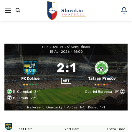
Skoči
na
vsebino
Cup 2025-2026
|
Semi-finals
15 Apr 2026
-
16:00
2
:
1
FK Košice
Tatran Prešov
AET
R. Cerepkai
34'
Gabriel Barbosa
19'
M. Dimun
99'
Referee: E. Gemzicky
Polčas: 1-1
Konec: 1-1
|
|
1st Half
2nd Half
Extra Time