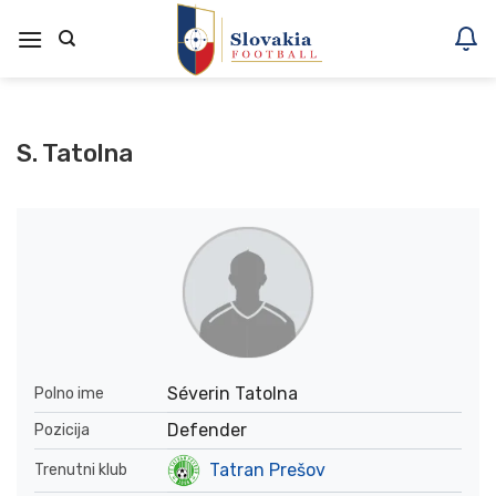
Skoči
na
vsebino
S. Tatolna
Séverin Tatolna
Polno ime
Defender
Pozicija
Tatran Prešov
Trenutni klub