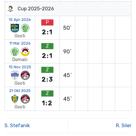
Cup 2025-2026
15 Apr 2026
P
50`
2:1
Gosti
11 Mar 2026
Z
90`
2:1
Domači
15 Nov 2025
Z
45`
2:3
Gosti
21 Okt 2025
Z
45`
1:2
Gosti
S. Stefanik
R. Siler