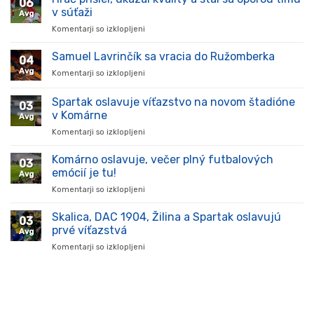
06
v súťaži
Avg
Komentarji so izklopljeni
za
Hráč
prišiel,
Samuel Lavrinčík sa vracia do Ružomberka
04
ukázal
Avg
Komentarji so izklopljeni
za
kvality
Samuel
a
Lavrinčík
Spartak oslavuje víťazstvo na novom štadióne
stal
03
sa
sa
v Komárne
Avg
vracia
oporou
Komentarji so izklopljeni
za
do
tímu
Spartak
Ružomberka
v
oslavuje
Komárno oslavuje, večer plný futbalových
súťaži
03
víťazstvo
emócií je tu!
Avg
na
Komentarji so izklopljeni
za
novom
Komárno
štadióne
oslavuje,
Skalica, DAC 1904, Žilina a Spartak oslavujú
v
03
večer
Komárne
prvé víťazstvá
Avg
plný
Komentarji so izklopljeni
za
futbalových
Skalica,
emócií
DAC
je
1904,
tu!
Žilina
a