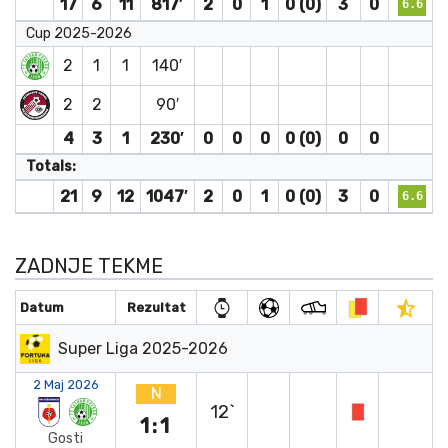
17
6
11
817′
2
0
1
0 (0)
3
0
6.6
Cup 2025-2026
2
1
1
140′
2
2
90′
4
3
1
230′
0
0
0
0 (0)
0
0
Totals:
21
9
12
1047′
2
0
1
0 (0)
3
0
6.6
ZADNJE TEKME
Datum
Rezultat
Super Liga 2025-2026
2 Maj 2026
N
12`
1:1
Gosti