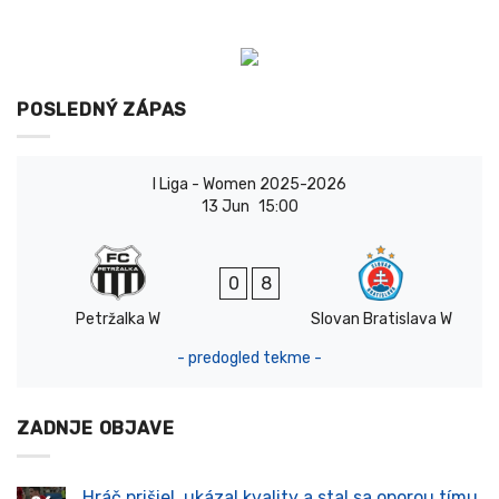
POSLEDNÝ ZÁPAS
I Liga - Women 2025-2026
13 Jun
15:00
0
8
Petržalka W
Slovan Bratislava W
- predogled tekme -
ZADNJE OBJAVE
Hráč prišiel, ukázal kvality a stal sa oporou tímu