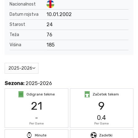
Nacionalnost
10.01.2002
Datum rojstva
24
Starost
76
Teža
185
Višina
Sezona:
2025-2026
Odigrane tekme
Začetek tekem
21
9
-
0.4
Per Game
Per Game
Minute
Zadetki