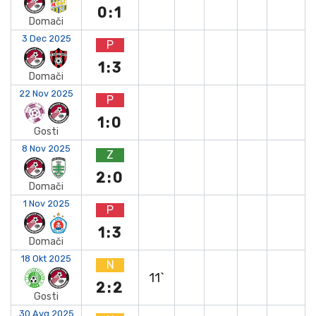
0:1
Domači
3 Dec 2025
P
1:3
Domači
22 Nov 2025
P
1:0
Gosti
8 Nov 2025
Z
2:0
Domači
1 Nov 2025
P
1:3
Domači
18 Okt 2025
N
11`
2:2
Gosti
30 Avg 2025