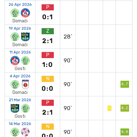
26 Apr 2026
P
0:1
Domači
19 Apr 2026
Z
28`
2:1
Domači
11 Apr 2026
P
90`
1:0
Gosti
4 Apr 2026
N
90`
6.7
0:0
Domači
21 Mar 2026
P
90`
6.2
2:1
Gosti
14 Mar 2026
N
90`
6.9
0:0