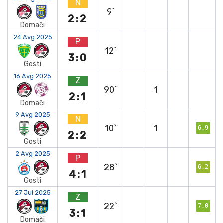
N
9`
2:2
Domači
24 Avg 2025
P
12`
3:0
Gosti
16 Avg 2025
Z
90`
1
2:1
Domači
9 Avg 2025
N
10`
1
6.9
2:2
Gosti
2 Avg 2025
P
28`
6.2
4:1
Gosti
27 Jul 2025
Z
22`
7.0
3:1
Domači