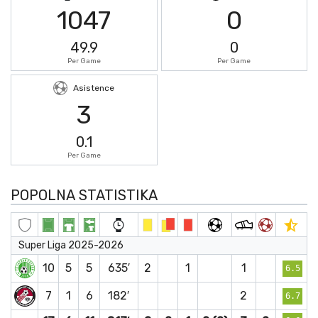
1047
0
49.9
0
Per Game
Per Game
Asistence
3
0.1
Per Game
POPOLNA STATISTIKA
Super Liga 2025-2026
10
5
5
635′
2
1
1
6.5
7
1
6
182′
2
6.7