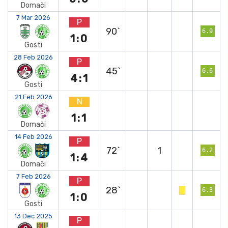
Domači
7 Mar 2026
P
90`
6.9
1:0
Gosti
28 Feb 2026
P
45`
6.6
4:1
Gosti
21 Feb 2026
N
1:1
Domači
14 Feb 2026
P
72`
1
6.2
1:4
Domači
7 Feb 2026
P
28`
6.3
1:0
Gosti
13 Dec 2025
P