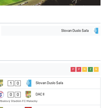
Slovan Duslo Šaľa
P
P
N
Z
N
1
0
Slovan Duslo Šaľa
0
0
DAC II
tbalový štadión FC Malacky