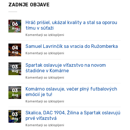
ZADNJE OBJAVE
Hráč prišiel, ukázal kvality a stal sa oporou
06
tímu v súťaži
Avg
Komentarji so izklopljeni
za
Hráč
prišiel,
Samuel Lavrinčík sa vracia do Ružomberka
04
ukázal
Avg
Komentarji so izklopljeni
za
kvality
Samuel
a
Lavrinčík
Spartak oslavuje víťazstvo na novom
stal
03
sa
sa
štadióne v Komárne
Avg
vracia
oporou
Komentarji so izklopljeni
za
do
tímu
Spartak
Ružomberka
v
oslavuje
Komárno oslavuje, večer plný futbalových
súťaži
03
víťazstvo
emócií je tu!
Avg
na
Komentarji so izklopljeni
za
novom
Komárno
štadióne
oslavuje,
Skalica, DAC 1904, Žilina a Spartak oslavujú
v
03
večer
Komárne
prvé víťazstvá
Avg
plný
Komentarji so izklopljeni
za
futbalových