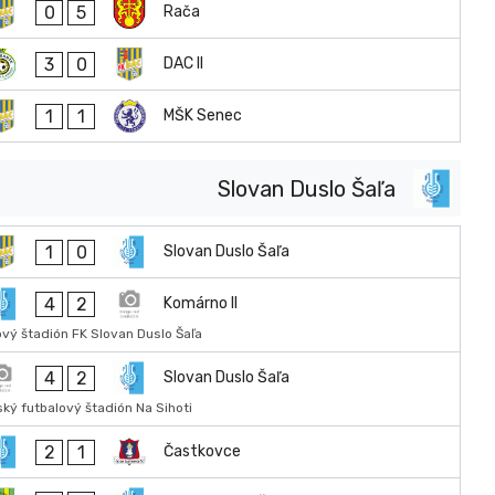
0
5
Rača
3
0
DAC II
1
1
MŠK Senec
Slovan Duslo Šaľa
1
0
Slovan Duslo Šaľa
4
2
Komárno II
ový štadión FK Slovan Duslo Šaľa
4
2
Slovan Duslo Šaľa
ký futbalový štadión Na Sihoti
2
1
Častkovce