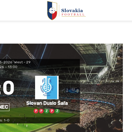
25-2026
|
West - 29
26
-
13:00
:
0
Slovan Duslo Šaľa
NEC
P
P
Z
P
Z
s: 1-0