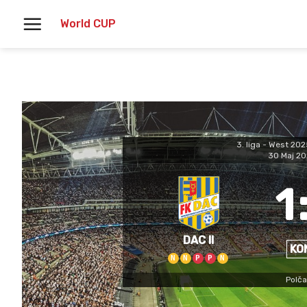
Skoči
World CUP
na
vsebino
3. liga - West 20
30 Maj 20
1
DAC II
KO
N
N
P
P
N
Polča