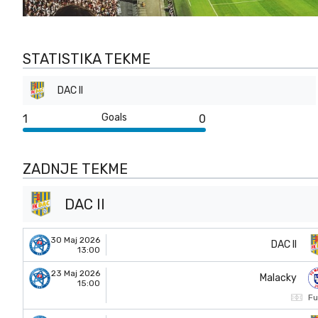
STATISTIKA TEKME
DAC II
Goals
1
0
ZADNJE TEKME
DAC II
30 Maj 2026
DAC II
13:00
23 Maj 2026
Malacky
15:00
Fu