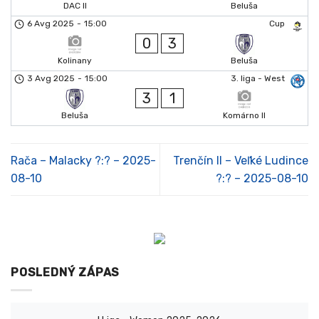
DAC II
Beluša
6 Avg 2025
-
15:00
Cup
0
3
Kolinany
Beluša
3 Avg 2025
-
15:00
3. liga - West
3
1
Beluša
Komárno II
Rača – Malacky ?:? – 2025-
Trenčín II – Veľké Ludince
08-10
?:? – 2025-08-10
POSLEDNÝ ZÁPAS