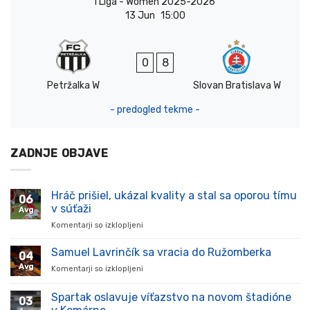
I Liga - Women 2025-2026
13 Jun
15:00
0
8
Petržalka W
Slovan Bratislava W
- predogled tekme -
ZADNJE OBJAVE
Hráč prišiel, ukázal kvality a stal sa oporou tímu
06
v súťaži
Avg
Komentarji so izklopljeni
za
Hráč
prišiel,
Samuel Lavrinčík sa vracia do Ružomberka
04
ukázal
Avg
Komentarji so izklopljeni
za
kvality
Samuel
a
Lavrinčík
Spartak oslavuje víťazstvo na novom štadióne
stal
03
sa
sa