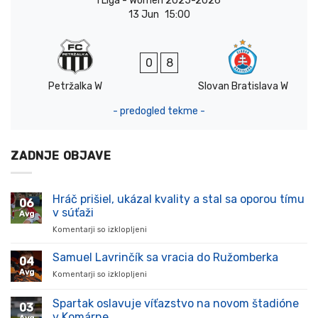
I Liga - Women 2025-2026
13 Jun
15:00
0
8
Petržalka W
Slovan Bratislava W
- predogled tekme -
ZADNJE OBJAVE
Hráč prišiel, ukázal kvality a stal sa oporou tímu
06
v súťaži
Avg
Komentarji so izklopljeni
za
Hráč
prišiel,
Samuel Lavrinčík sa vracia do Ružomberka
04
ukázal
Avg
Komentarji so izklopljeni
za
kvality
Samuel
a
Lavrinčík
Spartak oslavuje víťazstvo na novom štadióne
stal
03
sa
sa
v Komárne