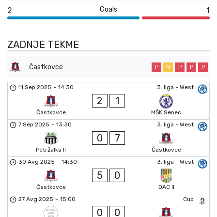
Goals
2
1
ZADNJE TEKME
Častkovce
P
N
P
P
P
11 Sep 2025
-
14:30
3. liga - West
2
1
Častkovce
MŠK Senec
7 Sep 2025
-
13:30
3. liga - West
0
7
Petržalka II
Častkovce
30 Avg 2025
-
14:30
3. liga - West
5
0
Častkovce
DAC II
27 Avg 2025
-
15:00
Cup
0
0