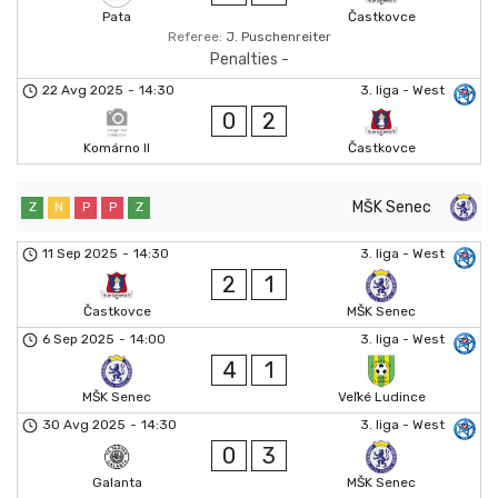
Pata
Častkovce
Referee:
J. Puschenreiter
Penalties -
22 Avg 2025
-
14:30
3. liga - West
0
2
Komárno II
Častkovce
MŠK Senec
Z
N
P
P
Z
11 Sep 2025
-
14:30
3. liga - West
2
1
Častkovce
MŠK Senec
6 Sep 2025
-
14:00
3. liga - West
4
1
MŠK Senec
Veľké Ludince
30 Avg 2025
-
14:30
3. liga - West
0
3
Galanta
MŠK Senec