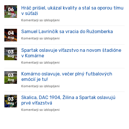
Hráč prišiel, ukázal kvality a stal sa oporou tímu
06
v súťaži
Avg
Komentarji so izklopljeni
za
Hráč
prišiel,
Samuel Lavrinčík sa vracia do Ružomberka
04
ukázal
Avg
Komentarji so izklopljeni
za
kvality
Samuel
a
Lavrinčík
Spartak oslavuje víťazstvo na novom štadióne
stal
03
sa
sa
v Komárne
Avg
vracia
oporou
Komentarji so izklopljeni
za
do
tímu
Spartak
Ružomberka
v
oslavuje
Komárno oslavuje, večer plný futbalových
súťaži
03
víťazstvo
emócií je tu!
Avg
na
Komentarji so izklopljeni
za
novom
Komárno
štadióne
oslavuje,
Skalica, DAC 1904, Žilina a Spartak oslavujú
v
03
večer
Komárne
prvé víťazstvá
Avg
plný
Komentarji so izklopljeni
za
futbalových
Skalica,
emócií
DAC
je
1904,
tu!