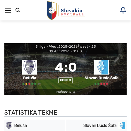
Skoči
na
vsebino
3. liga - West 2025-2026
|
West - 23
19 Apr 2026
-
11:00
4
:
0
Beluša
Slovan Duslo Šaľa
KONEC
Polčas: 3-0
STATISTIKA TEKME
Beluša
Slovan Duslo Šaľa