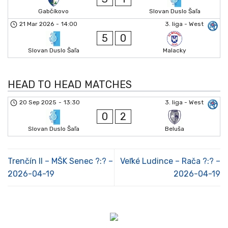
Gabčíkovo
Slovan Duslo Šaľa
21 Mar 2026
-
14:00
3. liga - West
5
0
Slovan Duslo Šaľa
Malacky
HEAD TO HEAD MATCHES
20 Sep 2025
-
13:30
3. liga - West
0
2
Slovan Duslo Šaľa
Beluša
Trenčín II – MŠK Senec ?:? –
Veľké Ludince – Rača ?:? –
2026-04-19
2026-04-19