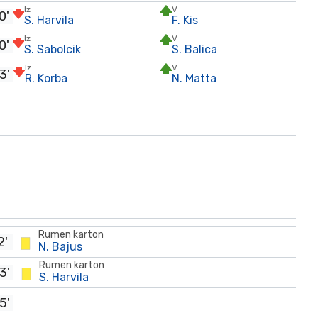
Iz
V
0'
S. Harvila
F. Kis
Iz
V
0'
S. Sabolcik
S. Balica
Iz
V
3'
R. Korba
N. Matta
Rumen karton
2'
N. Bajus
Rumen karton
3'
S. Harvila
5'