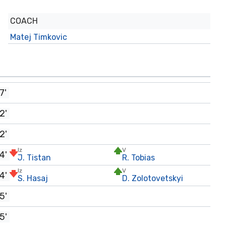
COACH
Matej Timkovic
7'
2'
2'
Iz
V
4'
J. Tistan
R. Tobias
Iz
V
4'
S. Hasaj
D. Zolotovetskyi
5'
5'