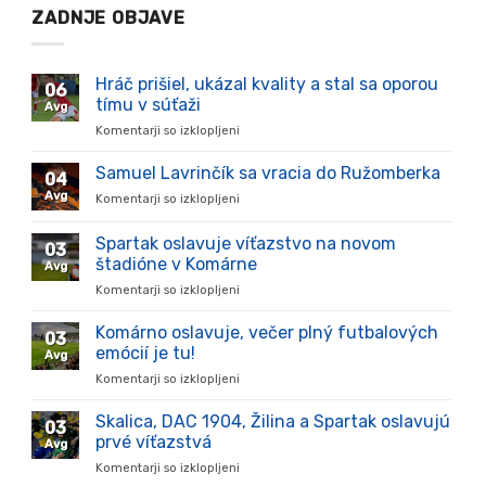
ZADNJE OBJAVE
Hráč prišiel, ukázal kvality a stal sa oporou
06
tímu v súťaži
Avg
Komentarji so izklopljeni
za
Hráč
prišiel,
Samuel Lavrinčík sa vracia do Ružomberka
04
ukázal
Avg
Komentarji so izklopljeni
za
kvality
Samuel
a
Lavrinčík
Spartak oslavuje víťazstvo na novom
stal
03
sa
sa
štadióne v Komárne
Avg
vracia
oporou
Komentarji so izklopljeni
za
do
tímu
Spartak
Ružomberka
v
oslavuje
Komárno oslavuje, večer plný futbalových
súťaži
03
víťazstvo
emócií je tu!
Avg
na
Komentarji so izklopljeni
za
novom
Komárno
štadióne
oslavuje,
Skalica, DAC 1904, Žilina a Spartak oslavujú
v
03
večer
Komárne
prvé víťazstvá
Avg
plný
Komentarji so izklopljeni
za
futbalových