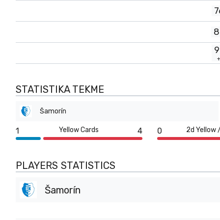
7
8
9
STATISTIKA TEKME
Šamorín
Yellow Cards
2d Yellow 
1
4
0
PLAYERS STATISTICS
Šamorín