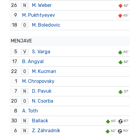
26
M. Weber
N
62'
9
M. Pukhtyeyev
65'
18
M. Boledovic
O
MENJAVE
5
S. Varga
V
65'
17
B. Angyal
62'
22
M. Kucman
O
1
M. Chropovsky
7
D. Pavuk
N
37'
20
N. Csorba
O
8
A. Toth
30
Ballack
N
65'
87'
6
Z. Záhradník
N
62'
90'