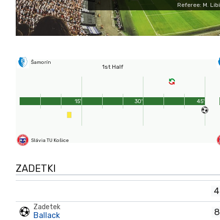
Referee: M. Lib
Šamorín
1st Half
15'
30'
45'
Slávia TU Košice
ZADETKI
4
Zadetek
8
Ballack