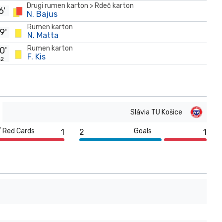
Drugi rumen karton > Rdeč karton
6'
N. Bajus
Rumen karton
9'
N. Matta
Rumen karton
0'
F. Kis
+2
Slávia TU Košice
/ Red Cards
Goals
1
2
1