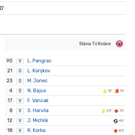
0'
Slávia TU Košice
90
L. Pangrac
V
21
L. Korijkov
O
23
M. Jonec
O
4
N. Bajus
O
12'
76'
17
F. Vancak
V
8
S. Harvila
V
53'
70'
12
J. Michlik
V
45'
18
R. Korba
V
83'