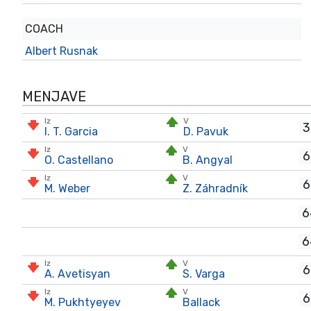
COACH
Albert Rusnak
MENJAVE
Iz
V
3
I. T. Garcia
D. Pavuk
Iz
V
6
O. Castellano
B. Angyal
Iz
V
6
M. Weber
Z. Záhradník
6
6
Iz
V
6
A. Avetisyan
S. Varga
Iz
V
6
M. Pukhtyeyev
Ballack