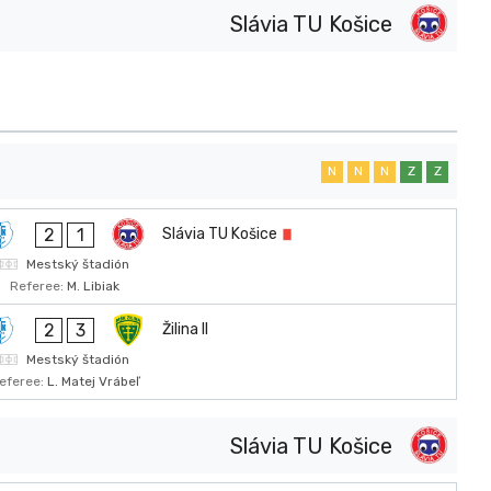
Slávia TU Košice
N
N
N
Z
Z
2
1
Slávia TU Košice
Mestský štadión
Referee:
M. Libiak
2
3
Žilina II
Mestský štadión
eferee:
L. Matej Vrábeľ
Slávia TU Košice