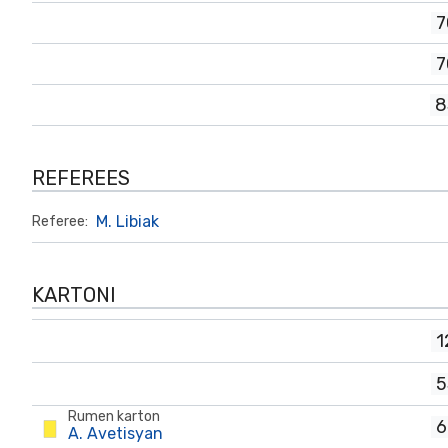
7
7
8
REFEREES
M. Libiak
Referee:
KARTONI
1
5
Rumen karton
6
A. Avetisyan