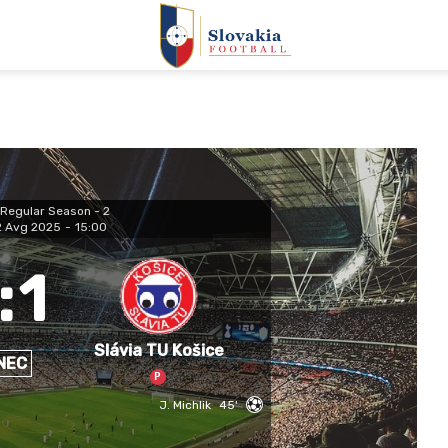
Regular Season - 2
2 Avg 2025
-
15:00
:
1
Slávia TU Košice
NEC
P
J. Michlik
45'