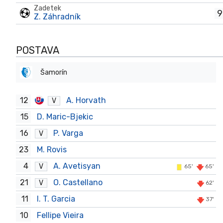
Zadetek
9
Z. Záhradník
POSTAVA
Šamorín
12
A. Horvath
V
15
D. Maric-Bjekic
16
P. Varga
V
23
M. Rovis
4
A. Avetisyan
V
65'
65'
21
O. Castellano
V
62'
11
I. T. Garcia
37'
10
Fellipe Vieira