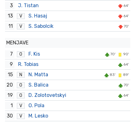
3
J. Tistan
64'
13
S. Hasaj
V
64'
11
S. Sabolcik
V
70'
MENJAVE
7
F. Kis
O
70'
90'
9
R. Tobias
64'
15
N. Matta
N
83'
89'
20
S. Balica
O
70'
19
D. Zolotovetskyi
O
64'
1
O. Pola
V
30
M. Lesko
V