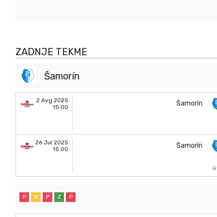
ZADNJE TEKME
Šamorín
2 Avg 2025
Šamorín
15:00
26 Jul 2025
Šamorín
15:00
R
P
N
P
Z
P