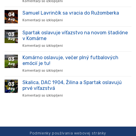
Komentarji so izklopljeni
za
Hráč
prišiel,
Samuel Lavrinčík sa vracia do Ružomberka
04
ukázal
Avg
Komentarji so izklopljeni
za
kvality
Samuel
a
Lavrinčík
Spartak oslavuje víťazstvo na novom štadióne
stal
03
sa
sa
v Komárne
Avg
vracia
oporou
Komentarji so izklopljeni
za
do
tímu
Spartak
Ružomberka
v
oslavuje
Komárno oslavuje, večer plný futbalových
súťaži
03
víťazstvo
emócií je tu!
Avg
na
Komentarji so izklopljeni
za
novom
Komárno
štadióne
oslavuje,
Skalica, DAC 1904, Žilina a Spartak oslavujú
v
03
večer
Komárne
prvé víťazstvá
Avg
plný
Komentarji so izklopljeni
za
futbalových
Skalica,
emócií
DAC
je
1904,
tu!
Žilina
a
Spartak
oslavujú
Podmienky používania webovej stránky