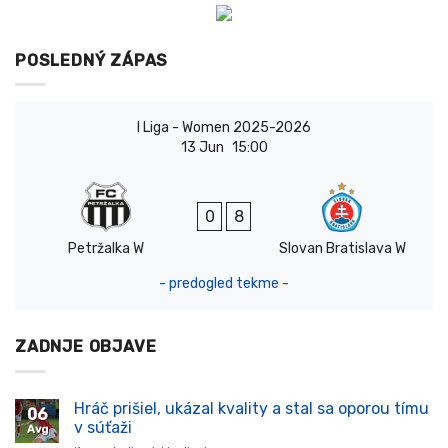
POSLEDNÝ ZÁPAS
I Liga - Women 2025-2026
13 Jun
15:00
0
8
Petržalka W
Slovan Bratislava W
- predogled tekme -
ZADNJE OBJAVE
Hráč prišiel, ukázal kvality a stal sa oporou tímu
06
v súťaži
Avg