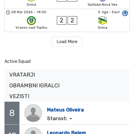
Snina
Spišská Nová Ves
28 Mar 2026
-
14:00
3. liga - East
2
2
Vranov nad Topľou
Snina
Load More
Active Squad
VRATARJI
OBRAMBNI IGRALCI
VEZISTI
Mateus
Oliveira
8
-
Starost:
Leonardo
Belem