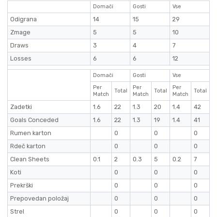
Domači
Gosti
Vse
Odigrana
14
15
29
Zmage
5
5
10
Draws
3
4
7
Losses
6
6
12
Domači
Gosti
Vse
Per
Per
Per
Total
Total
Total
Match
Match
Match
Zadetki
1.6
22
1.3
20
1.4
42
Goals Conceded
1.6
22
1.3
19
1.4
41
Rumen karton
0
0
0
Rdeč karton
0
0
0
Clean Sheets
0.1
2
0.3
5
0.2
7
Koti
0
0
0
Prekrški
0
0
0
Prepovedan položaj
0
0
0
Strel
0
0
0