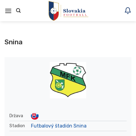
Skoči
na
vsebino
Snina
Država
Futbalový štadión Snina
Stadion