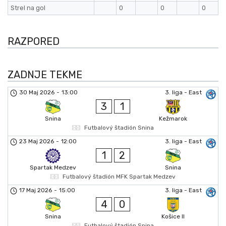
Strel na gol
0
0
0
RAZPORED
ZADNJE TEKME
30 Maj 2026
-
13:00
3. liga - East
3
1
Snina
Kežmarok
Futbalový štadión Snina
23 Maj 2026
-
12:00
3. liga - East
1
2
Spartak Medzev
Snina
Futbalový štadión MFK Spartak Medzev
17 Maj 2026
-
15:00
3. liga - East
4
0
Snina
Košice II
Futbalový štadión Snina