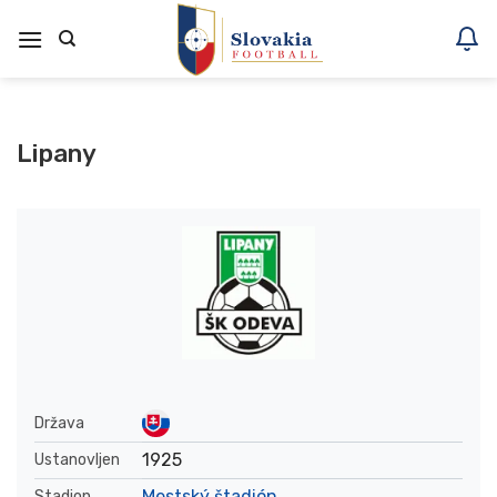
Skoči
na
vsebino
Lipany
Država
1925
Ustanovljen
Mestský štadión
Stadion