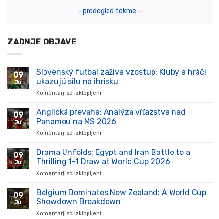
- predogled tekme -
ZADNJE OBJAVE
Slovenský futbal zažíva vzostup: Kluby a hráči
09
ukazujú silu na ihrisku
Jul
Komentarji so izklopljeni
za
Slovenský
futbal
Anglická prevaha: Analýza víťazstva nad
09
zažíva
Panamou na MS 2026
Jul
vzostup:
Komentarji so izklopljeni
za
Kluby
Anglická
a
prevaha:
Drama Unfolds: Egypt and Iran Battle to a
hráči
09
Analýza
ukazujú
Thrilling 1-1 Draw at World Cup 2026
Jul
víťazstva
silu
Komentarji so izklopljeni
za
nad
na
Drama
Panamou
ihrisku
Unfolds:
Belgium Dominates New Zealand: A World Cup
na
09
Egypt
MS
Showdown Breakdown
Jul
and
2026
Komentarji so izklopljeni
za
Iran