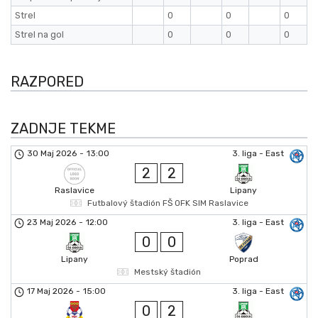
Strel
0
0
0
Strel na gol
0
0
0
RAZPORED
ZADNJE TEKME
30 Maj 2026
-
13:00
3. liga - East
2
2
Raslavice
Lipany
Futbalový štadión FŠ OFK SIM Raslavice
23 Maj 2026
-
12:00
3. liga - East
0
0
Lipany
Poprad
Mestský štadión
17 Maj 2026
-
15:00
3. liga - East
0
2