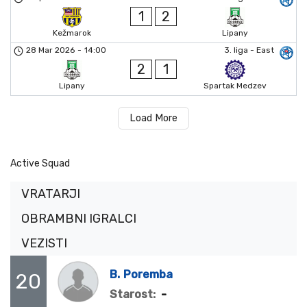
1
2
Kežmarok
Lipany
28 Mar 2026
-
14:00
3. liga - East
2
1
Lipany
Spartak Medzev
Load More
Active Squad
VRATARJI
OBRAMBNI IGRALCI
VEZISTI
B.
Poremba
20
-
Starost: