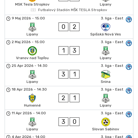
MSK Tesla Stropkov
Lipany
Futbalový štadión MŠK TESLA Stropkov
9 Maj 2026
-
15:00
3. liga - East
0
2
Lipany
Spišská Nová Ves
2 Maj 2026
-
15:00
3. liga - East
1
3
Vranov nad Topľou
Lipany
25 Apr 2026
-
14:30
3. liga - East
3
1
Lipany
Snina
18 Apr 2026
-
14:30
3. liga - East
2
1
Humenné
Lipany
11 Apr 2026
-
14:00
3. liga - East
3
0
Lipany
Slovan Sabinov
4 Apr 2026
-
14:00
3. liga - East