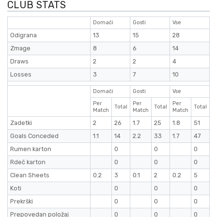
CLUB STATS
Domači
Gosti
Vse
Odigrana
13
15
28
Zmage
8
6
14
Draws
2
2
4
Losses
3
7
10
Domači
Gosti
Vse
Per
Per
Per
Total
Total
Total
Match
Match
Match
Zadetki
2
26
1.7
25
1.8
51
Goals Conceded
1.1
14
2.2
33
1.7
47
Rumen karton
0
0
0
Rdeč karton
0
0
0
Clean Sheets
0.2
3
0.1
2
0.2
5
Koti
0
0
0
Prekrški
0
0
0
Prepovedan položaj
0
0
0