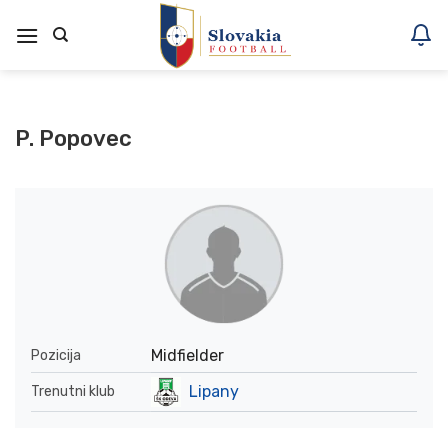
Skoči
na
vsebino
P. Popovec
Midfielder
Pozicija
Lipany
Trenutni klub