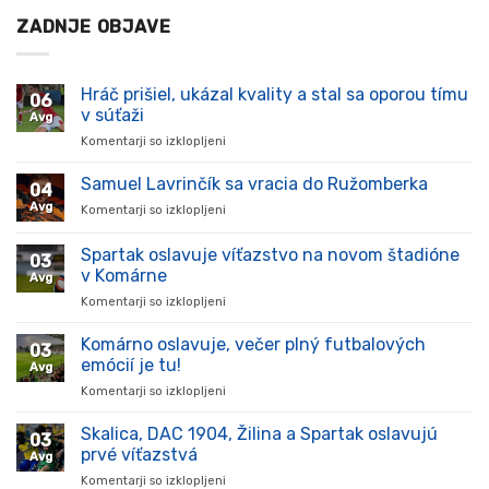
ZADNJE OBJAVE
Hráč prišiel, ukázal kvality a stal sa oporou tímu
06
v súťaži
Avg
Komentarji so izklopljeni
za
Hráč
prišiel,
Samuel Lavrinčík sa vracia do Ružomberka
04
ukázal
Avg
Komentarji so izklopljeni
za
kvality
Samuel
a
Lavrinčík
Spartak oslavuje víťazstvo na novom štadióne
stal
03
sa
sa
v Komárne
Avg
vracia
oporou
Komentarji so izklopljeni
za
do
tímu
Spartak
Ružomberka
v
oslavuje
Komárno oslavuje, večer plný futbalových
súťaži
03
víťazstvo
emócií je tu!
Avg
na
Komentarji so izklopljeni
za
novom
Komárno
štadióne
oslavuje,
Skalica, DAC 1904, Žilina a Spartak oslavujú
v
03
večer
Komárne
prvé víťazstvá
Avg
plný
Komentarji so izklopljeni
za
futbalových