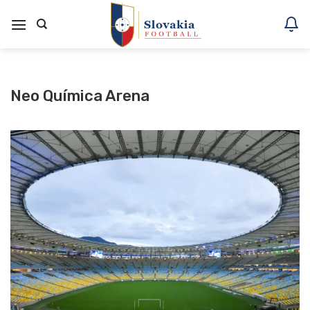
Skoči
na
vsebino
Neo Química Arena