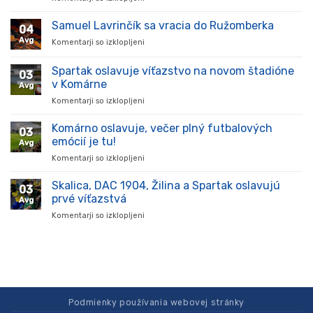
Hráč
prišiel,
Samuel Lavrinčík sa vracia do Ružomberka
04
ukázal
Avg
Komentarji so izklopljeni
za
kvality
Samuel
a
Lavrinčík
Spartak oslavuje víťazstvo na novom štadióne
stal
03
sa
sa
v Komárne
Avg
vracia
oporou
Komentarji so izklopljeni
za
do
tímu
Spartak
Ružomberka
v
oslavuje
Komárno oslavuje, večer plný futbalových
súťaži
03
víťazstvo
emócií je tu!
Avg
na
Komentarji so izklopljeni
za
novom
Komárno
štadióne
oslavuje,
Skalica, DAC 1904, Žilina a Spartak oslavujú
v
03
večer
Komárne
prvé víťazstvá
Avg
plný
Komentarji so izklopljeni
za
futbalových
Skalica,
emócií
DAC
je
1904,
tu!
Žilina
a
Spartak
oslavujú
Podmienky používania webovej stránky
prvé