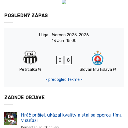
POSLEDNÝ ZÁPAS
I Liga - Women 2025-2026
13 Jun
15:00
0
8
Petržalka W
Slovan Bratislava W
- predogled tekme -
ZADNJE OBJAVE
Hráč prišiel, ukázal kvality a stal sa oporou tímu
06
v súťaži
Avg
Komentarji so izklopljeni
za