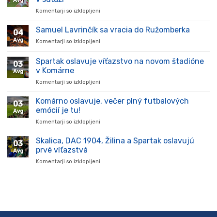
Avg
Komentarji so izklopljeni
za
Hráč
prišiel,
Samuel Lavrinčík sa vracia do Ružomberka
04
ukázal
Avg
Komentarji so izklopljeni
za
kvality
Samuel
a
Lavrinčík
Spartak oslavuje víťazstvo na novom štadióne
stal
03
sa
sa
v Komárne
Avg
vracia
oporou
Komentarji so izklopljeni
za
do
tímu
Spartak
Ružomberka
v
oslavuje
Komárno oslavuje, večer plný futbalových
súťaži
03
víťazstvo
emócií je tu!
Avg
na
Komentarji so izklopljeni
za
novom
Komárno
štadióne
oslavuje,
Skalica, DAC 1904, Žilina a Spartak oslavujú
v
03
večer
Komárne
prvé víťazstvá
Avg
plný
Komentarji so izklopljeni
za
futbalových
Skalica,
emócií
DAC
je
1904,
tu!
Žilina
a
Spartak