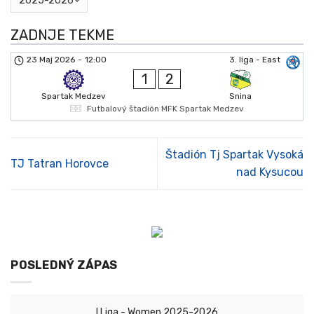
ZADNJE TEKME
23 Maj 2026
-
12:00
3. liga - East
1
2
Spartak Medzev
Snina
Futbalový štadión MFK Spartak Medzev
Štadión Tj Spartak Vysoká
TJ Tatran Horovce
nad Kysucou
POSLEDNÝ ZÁPAS
I Liga - Women 2025-2026