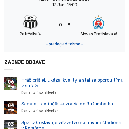
13 Jun
15:00
0
8
Petržalka W
Slovan Bratislava W
- predogled tekme -
ZADNJE OBJAVE
Hráč prišiel, ukázal kvality a stal sa oporou tímu
06
v súťaži
Avg
Komentarji so izklopljeni
za
Hráč
prišiel,
Samuel Lavrinčík sa vracia do Ružomberka
04
ukázal
Avg
Komentarji so izklopljeni
za
kvality
Samuel
a
Lavrinčík
Spartak oslavuje víťazstvo na novom štadióne
stal
03
sa
sa
v Komárne
Avg