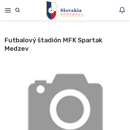
Skoči
na
vsebino
Futbalový štadión MFK Spartak
Medzev