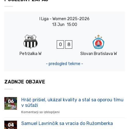
I Liga - Women 2025-2026
13 Jun
15:00
0
8
Petržalka W
Slovan Bratislava W
- predogled tekme -
ZADNJE OBJAVE
Hráč prišiel, ukázal kvality a stal sa oporou tímu
06
v súťaži
Avg
Komentarji so izklopljeni
za
Hráč
prišiel,
Samuel Lavrinčík sa vracia do Ružomberka
04
ukázal