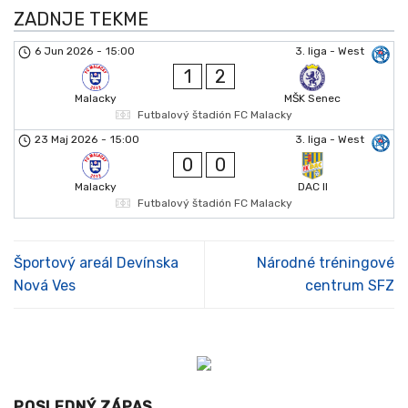
ZADNJE TEKME
6 Jun 2026
-
15:00
3. liga - West
1
2
Malacky
MŠK Senec
Futbalový štadión FC Malacky
23 Maj 2026
-
15:00
3. liga - West
0
0
Malacky
DAC II
Futbalový štadión FC Malacky
Športový areál Devínska
Národné tréningové
Nová Ves
centrum SFZ
POSLEDNÝ ZÁPAS