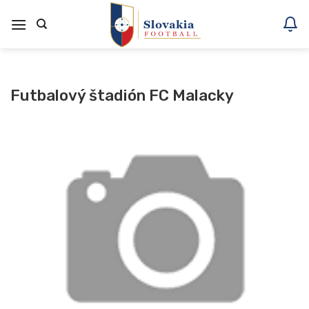
Skoči
na
vsebino
Futbalový štadión FC Malacky