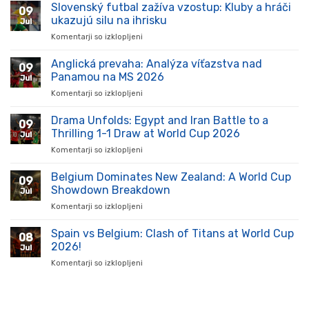
Slovenský futbal zažíva vzostup: Kluby a hráči
09
ukazujú silu na ihrisku
Jul
Komentarji so izklopljeni
za
Slovenský
futbal
Anglická prevaha: Analýza víťazstva nad
09
zažíva
Panamou na MS 2026
Jul
vzostup:
Komentarji so izklopljeni
za
Kluby
Anglická
a
prevaha:
Drama Unfolds: Egypt and Iran Battle to a
hráči
09
Analýza
ukazujú
Thrilling 1-1 Draw at World Cup 2026
Jul
víťazstva
silu
Komentarji so izklopljeni
za
nad
na
Drama
Panamou
ihrisku
Unfolds:
Belgium Dominates New Zealand: A World Cup
na
09
Egypt
MS
Showdown Breakdown
Jul
and
2026
Komentarji so izklopljeni
za
Iran
Belgium
Battle
Dominates
Spain vs Belgium: Clash of Titans at World Cup
to
08
New
a
2026!
Jul
Zealand:
Thrilling
Komentarji so izklopljeni
za
A
1-
Spain
World
1
vs
Cup
Draw
Belgium:
Showdown
at