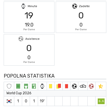
Minute
Zadetki
19
0
19.0
0
Per Game
Per Game
Asistence
0
0
Per Game
POPOLNA STATISTIKA
World Cup 2026
1
0
1
19′
6.6