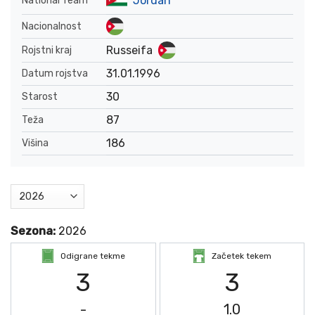
Jordan
National Team
Nacionalnost
Russeifa
Rojstni kraj
31.01.1996
Datum rojstva
30
Starost
87
Teža
186
Višina
Sezona:
2026
Odigrane tekme
Začetek tekem
3
3
-
1.0