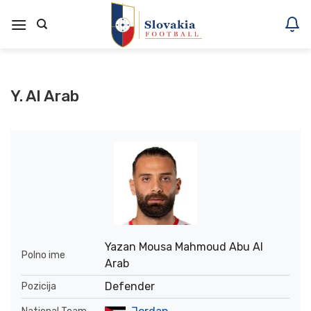
Skoči
na
vsebino
Y. Al Arab
Yazan Mousa Mahmoud Abu Al
Polno ime
Arab
Defender
Pozicija