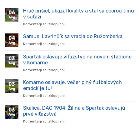
Hráč prišiel, ukázal kvality a stal sa oporou tímu
06
v súťaži
Avg
Komentarji so izklopljeni
za
Hráč
prišiel,
Samuel Lavrinčík sa vracia do Ružomberka
04
ukázal
Avg
Komentarji so izklopljeni
za
kvality
Samuel
a
Lavrinčík
Spartak oslavuje víťazstvo na novom štadióne
stal
03
sa
sa
v Komárne
Avg
vracia
oporou
Komentarji so izklopljeni
za
do
tímu
Spartak
Ružomberka
v
oslavuje
Komárno oslavuje, večer plný futbalových
súťaži
03
víťazstvo
emócií je tu!
Avg
na
Komentarji so izklopljeni
za
novom
Komárno
štadióne
oslavuje,
Skalica, DAC 1904, Žilina a Spartak oslavujú
v
03
večer
Komárne
prvé víťazstvá
Avg
plný
Komentarji so izklopljeni
za
futbalových
Skalica,
emócií
DAC
je
1904,
tu!