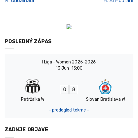
M. Abualnadi
H. Al Hourani
POSLEDNÝ ZÁPAS
I Liga - Women 2025-2026
13 Jun
15:00
0
8
Petržalka W
Slovan Bratislava W
- predogled tekme -
ZADNJE OBJAVE