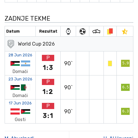
ZADNJE TEKME
Datum
Rezultat
World Cup 2026
28 Jun 2026
P
90`
5.9
1:3
Domači
23 Jun 2026
P
90`
6.5
1:2
Domači
17 Jun 2026
P
90`
6.3
3:1
Gosti