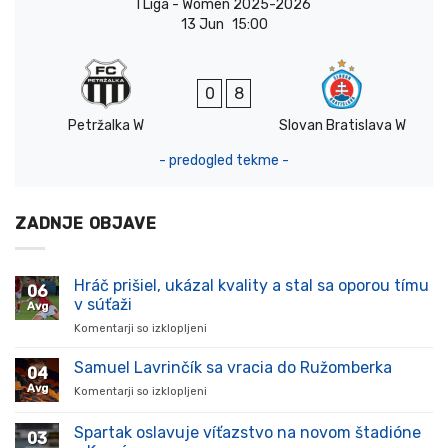
I Liga - Women 2025-2026
13 Jun
15:00
0
8
Petržalka W
Slovan Bratislava W
- predogled tekme -
ZADNJE OBJAVE
Hráč prišiel, ukázal kvality a stal sa oporou tímu
06
v súťaži
Avg
Komentarji so izklopljeni
za
Hráč
prišiel,
Samuel Lavrinčík sa vracia do Ružomberka
04
ukázal
Avg
Komentarji so izklopljeni
za
kvality
Samuel
a
Lavrinčík
Spartak oslavuje víťazstvo na novom štadióne
stal
03
sa
sa