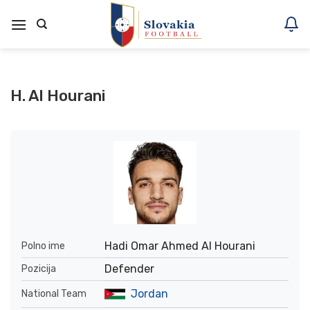
Skoči
na
vsebino
H. Al Hourani
Hadi Omar Ahmed Al Hourani
Polno ime
Defender
Pozicija
Jordan
National Team