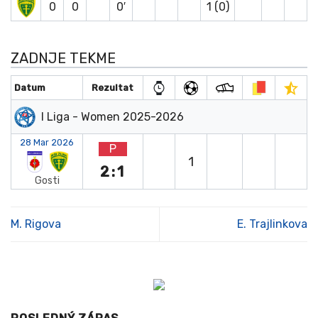
0
0
0′
1 (0)
ZADNJE TEKME
Datum
Rezultat
I Liga - Women 2025-2026
28 Mar 2026
P
1
2:1
Gosti
M. Rigova
E. Trajlinkova