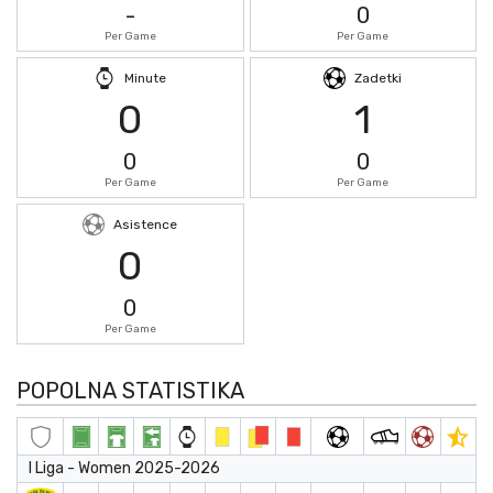
-
0
Per Game
Per Game
Minute
Zadetki
0
1
0
0
Per Game
Per Game
Asistence
0
0
Per Game
POPOLNA STATISTIKA
I Liga - Women 2025-2026