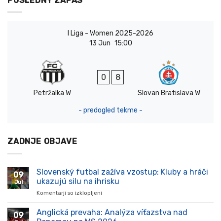
POSLEDNÝ ZÁPAS
I Liga - Women 2025-2026
13 Jun
15:00
0
8
Petržalka W
Slovan Bratislava W
- predogled tekme -
ZADNJE OBJAVE
Slovenský futbal zažíva vzostup: Kluby a hráči
09
ukazujú silu na ihrisku
Jul
Komentarji so izklopljeni
za
Slovenský
futbal
Anglická prevaha: Analýza víťazstva nad
09
zažíva