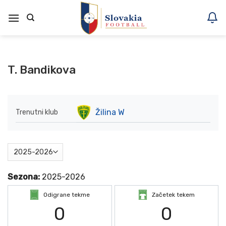
Skoči
na
vsebino
T. Bandikova
Žilina W
Trenutni klub
Sezona:
2025-2026
Odigrane tekme
Začetek tekem
0
0