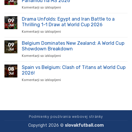
Panamou na MS 2026
Jul
vzostup:
Komentarji so izklopljeni
za
Kluby
Anglická
a
prevaha:
Drama Unfolds: Egypt and Iran Battle to a
hráči
09
Analýza
ukazujú
Thrilling 1-1 Draw at World Cup 2026
Jul
víťazstva
silu
Komentarji so izklopljeni
za
nad
na
Drama
Panamou
ihrisku
Unfolds:
Belgium Dominates New Zealand: A World Cup
na
09
Egypt
MS
Showdown Breakdown
Jul
and
2026
Komentarji so izklopljeni
za
Iran
Belgium
Battle
Dominates
Spain vs Belgium: Clash of Titans at World Cup
to
08
New
a
2026!
Jul
Zealand:
Thrilling
Komentarji so izklopljeni
za
A
1-
Spain
World
1
vs
Cup
Draw
Belgium:
Showdown
at
Clash
Breakdown
World
of
Cup
Titans
2026
at
Podmienky používania webovej stránky
World
Copyright 2026 ©
slovakfutball.com
Cup
2026!