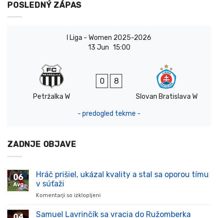
POSLEDNÝ ZÁPAS
I Liga - Women 2025-2026
13 Jun
15:00
0
8
Petržalka W
Slovan Bratislava W
- predogled tekme -
ZADNJE OBJAVE
Hráč prišiel, ukázal kvality a stal sa oporou tímu
06
v súťaži
Avg
Komentarji so izklopljeni
za
Hráč
prišiel,
Samuel Lavrinčík sa vracia do Ružomberka
04