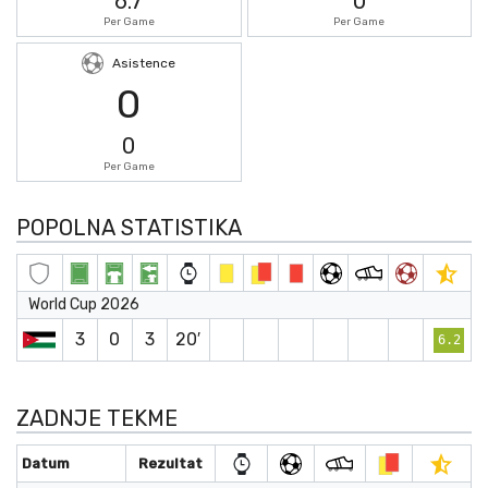
6.7
0
Per Game
Per Game
Asistence
0
0
Per Game
POPOLNA STATISTIKA
World Cup 2026
3
0
3
20′
6.2
ZADNJE TEKME
Datum
Rezultat