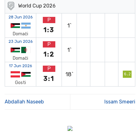
World Cup 2026
28 Jun 2026
P
1`
1:3
Domači
23 Jun 2026
P
1`
1:2
Domači
17 Jun 2026
P
18`
6.2
3:1
Gosti
Abdallah Naseeb
Issam Smeeri