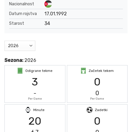
Nacionalnost
17.01.1992
Datum rojstva
34
Starost
Sezona:
2026
Odigrane tekme
Začetek tekem
3
0
-
0
Per Game
Per Game
Minute
Zadetki
20
0