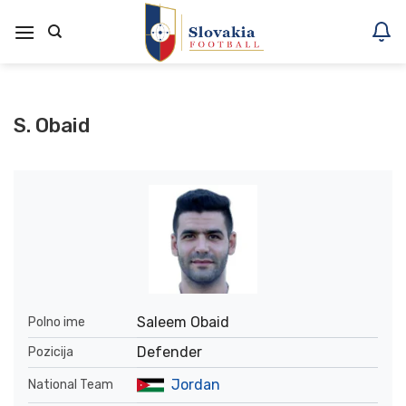
Skoči
na
vsebino
S. Obaid
Saleem Obaid
Polno ime
Defender
Pozicija
Jordan
National Team